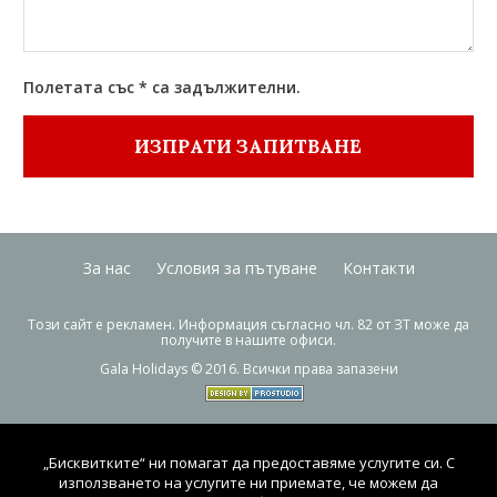
Полетата със * са задължителни.
ИЗПРАТИ ЗАПИТВАНЕ
За нас
Условия за пътуване
Контакти
Този сайт е рекламен. Информация съгласно чл. 82 от ЗТ може да
получите в нашите офиси.
Gala Holidays © 2016. Всички права запазени
„Бисквитките“ ни помагат да предоставяме услугите си. С
използването на услугите ни приемате, че можем да