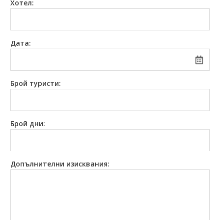
Хотел:
0882 907 335
Запитване
Екзотични
Последвайте ни
Дата:
Брой туристи:
Брой дни:
Допълнителни
изисквания: