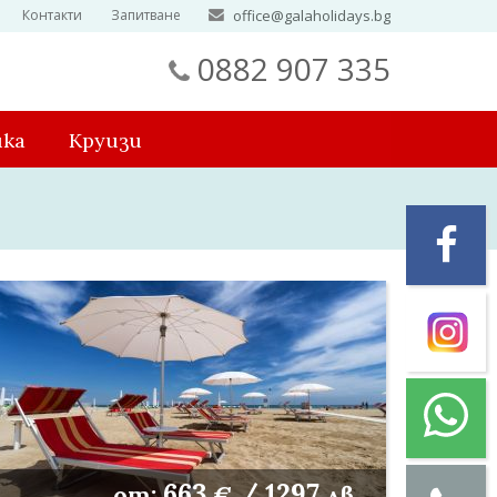
Контакти
Запитване
office@galaholidays.bg
0882 907 335
ика
Круизи
663
/
1297
от:
€
лв.