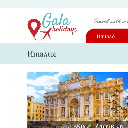
Начало
Италия
550
/
1076
от:
€
лв.