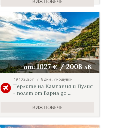
ВИЖ ПОВЕЧЕ
1027
/
2008
от:
€
лв.
19.10.2026 г. / 8 дни , 7 нощувки
Перлите на Кампания и Пулия
- полет от Варна до ...
ВИЖ ПОВЕЧЕ