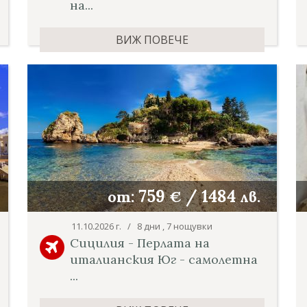
на...
ВИЖ ПОВЕЧЕ
759
/
1484
от:
€
лв.
11.10.2026 г. / 8 дни , 7 нощувки
Сицилия - Перлата на
италианския Юг - самолетна
...