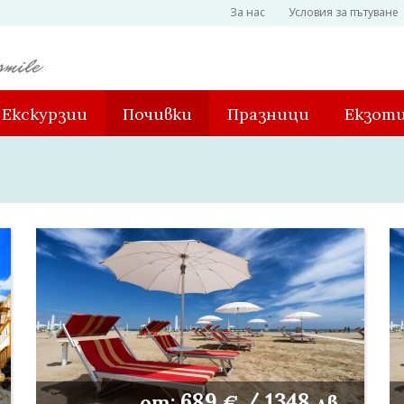
За нас
Условия за пътуване
Екскурзии
Почивки
Празници
Екзот
689
/
1348
от:
€
лв.