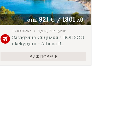
921
/
1801
от:
€
лв.
07.09.2026 г. / 8 дни , 7 нощувки
Загадъчна Сицилия + БОНУС 3
екскурзии - Athena R...
ВИЖ ПОВЕЧЕ