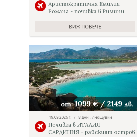
Аристократична Емилия
Романа - почивка в Римини
ВИЖ ПОВЕЧЕ
1099
/
2149
от:
€
лв.
19.09.2026 г. / 8 дни , 7 нощувки
Почивка в ИТАЛИЯ -
САРДИНИЯ - райският остров