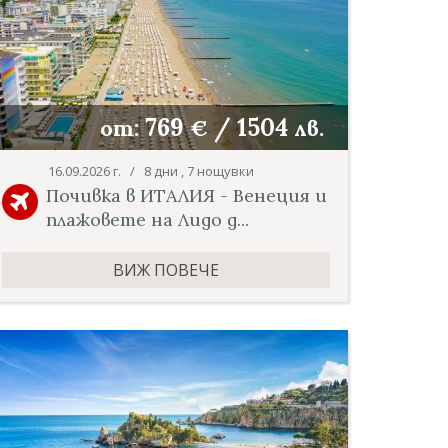
769
/
1504
от:
€
лв.
16.09.2026 г. / 8 дни , 7 нощувки
Почивка в ИТАЛИЯ - Венеция и
плажовете на Лидо д...
ВИЖ ПОВЕЧЕ