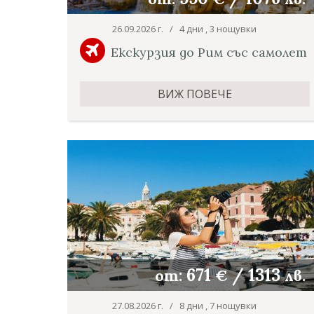
26.09.2026 г. / 4 дни , 3 нощувки
Екскурзия до Рим със самолет
ВИЖ ПОВЕЧЕ
671
/
1313
от:
€
лв.
27.08.2026 г. / 8 дни , 7 нощувки