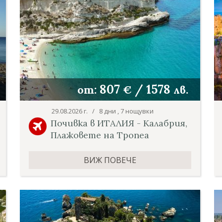
807
/
1578
от:
€
лв.
29.08.2026 г. / 8 дни , 7 нощувки
Почивка в ИТАЛИЯ - Калабрия,
Плажовете на Тропеа
ВИЖ ПОВЕЧЕ