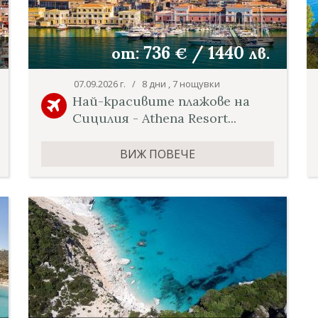
736
/
1440
от:
€
лв.
07.09.2026 г. / 8 дни , 7 нощувки
Най-красивите плажове на
Сицилия - Athena Resort...
ВИЖ ПОВЕЧЕ