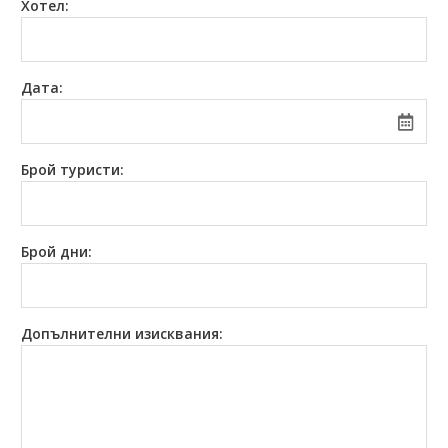
Хотел:
0882 907 335
Запитване
Екзотични
Последвайте ни
Дата:
Брой туристи:
Брой дни:
Допълнителни
изисквания: