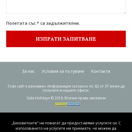
Полетата със * са задължителни.
ИЗПРАТИ ЗАПИТВАНЕ
За нас
Условия за пътуване
Контакти
Този сайт е рекламен. Информация съгласно чл. 82 от ЗТ може да
получите в нашите офиси.
Gala Holidays © 2016. Всички права запазени
„Бисквитките“ ни помагат да предоставяме услугите си. С
използването на услугите ни приемате, че можем да