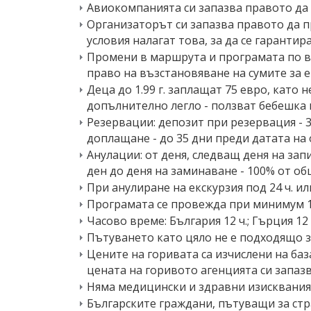
Авиокомпанията си запазва правото да
Организаторът си запазва правото да п
условия налагат това, за да се гарантир
Промени в маршрута и програмата по в
право на възстановяване на сумите за е
Деца до 1.99 г. заплащат 75 евро, като 
допълнително легло - ползват бебешка 
Резервации: депозит при резервация - 
доплащане - до 35 дни преди датата на
Анулации: от деня, следващ деня на зап
ден до деня на заминаване - 100% от об
При анулиране на екскурзия под 24 ч. и
Програмата се провежда при минимум 1
Часово време: България 12 ч.; Гърция 12 
Пътуването като цяло не е подходящо з
Цените на горивата са изчислени на баз
цената на горивото агенцията си запаз
Няма медицински и здравни изисквания,
Българските граждани, пътуващи за стр