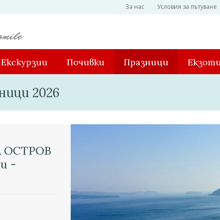
За нас
Условия за пътуване
Екскурзии
Почивки
Празници
Екзот
ници 2026
 ОСТРОВ
и -