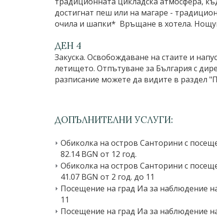
традиционната цикладска атмосфера, къд
достигнат пеш или на магаре - традицио
очила и шапки* Връщане в хотела. Нощу
ДЕН 4
Закуска. Освобождаване на стаите и напус
летището. Отпътуване за България с дир
разписание можете да видите в раздел "
ДОПЪЛНИТЕЛНИ УСЛУГИ:
Обиколка на остров Санторини с посещен
82.14 BGN от 12 год.
Обиколка на остров Санторини с посещен
41.07 BGN от 2 год. до 11
Посещение на град Иа за наблюдение на н
11
Посещение на град Иа за наблюдение на н