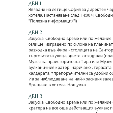
ДЕН 1
Явяване на летище София за директен ча
хотела. Настаняване след 14:00 ч. Своб
"Полезна информация"!)
ДЕН 2
Закуска. Свободно време или по желание 
селище, изградено по склона на планина
разходка във Фира - столицата на Сантор
търговската улица, двете катедрали (пра
Музея на праисторическа Тира или Музея
вулканичния кратер, наричано „терасата 
калдерата. *препоръчителни са удобни о
Иа за наблюдаване на най-красивия залез
Връщане в хотела. Нощувка.
ДЕН 3
Закуска. Свободно време или по желание е
кратера на все още действащия вулкан; п