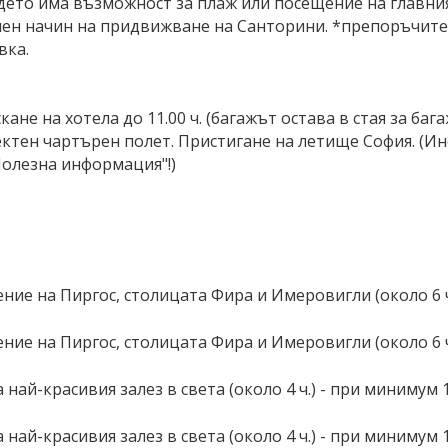
ето има възможност за плаж или посещение на главния
нен начин на придвижване на Санторини. *препоръчител
вка.
кане на хотела до 11.00 ч. (багажът остава в стая за ба
ектен чартърен полет. Пристигане на летище София. (
Полезна информация"!)
ие на Пиргос, столицата Фира и Имеровигли (около 6 ч.
ие на Пиргос, столицата Фира и Имеровигли (около 6 ч.
ай-красивия залез в света (около 4 ч.) - при минимум 14 
ай-красивия залез в света (около 4 ч.) - при минимум 14