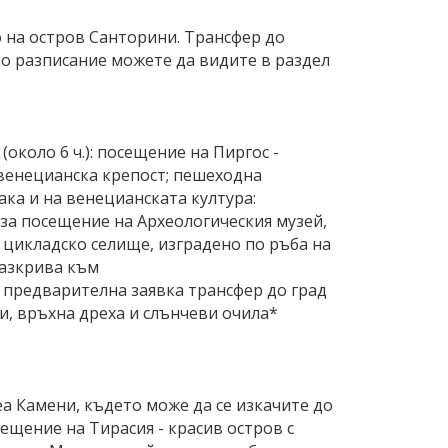
 на остров Санторини. Трансфер до
но разписание можете да видите в раздел
около 6 ч.): посещение на Пиргос -
 венецианска крепост; пешеходна
ака и на венецианската култура:
 за посещение на Археологическия музей,
 цикладско селище, изградено по ръба на
разкрива към
 предварителна заявка трансфер до град
ки, връхна дреха и слънчеви очила*
еа Камени, където може да се изкачите до
ещение на Тирасия - красив остров с