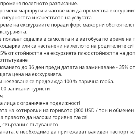
 променя полетното разписание.
роменя маршрути и часове или да премества екскурзиит
а сигурността и качеството на услугата.
реме на екскурзиите поради форс мажорни обстоятелст
кскурзията.
не ползват седалка в самолета и в автобуса по време на
кошарка или са настанени на леглото на родителите си!
35% от стойността на ексурзията плюс стойността на до
 отпътуване.
исването до 36 ден преди датата на заминаване - 35% от
щата цена на екскурзията.
ли неявяване се предвижда 100 % парична глоба.
00 записани туристи.
ч.
а лица с ограничена подвижност!
ата на котировки на горивото (800 USD ∕ тон и обменен к
ва правото да наложи горивна такса!
 свързани с пътуването.
аната, е необходимо да притежават валиден паспорт и