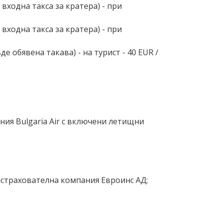
входна такса за кратера) - при
входна такса за кратера) - при
 обявена такава) - на турист - 40 EUR ∕
ния Bulgaria Air с включени летищни
застрахователна компания Евроинс АД;