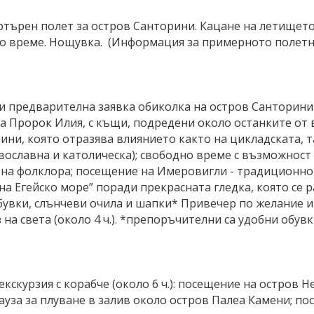
ртърен полет за остров Санторини. Кацане на летището
одно време. Нощувка. (Информация за примерното полет
и предварителна заявка обиколка на остров Санторини (
та Пророк Илия, с къщи, подредени около останките от
ини, която отразява влиянието както на цикладската, т
вославна и католическа); свободно време с възможност
 на фолклора; посещение на Имеровигли - традиционно
на Егейско море” поради прекрасната гледка, която се 
бувки, слънчеви очила и шапки* Привечер по желание и
 на света (около 4 ч.). *препоръчителни са удобни обув
кскурзия с корабче (около 6 ч.): посещение на остров Н
ауза за плуване в залив около остров Палеа Камени; пос