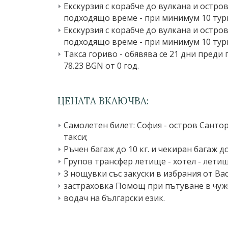
Екскурзия с корабче до вулкана и остро
подходящо време - при минимум 10 турист
Екскурзия с корабче до вулкана и остро
подходящо време - при минимум 10 турист
Такса гориво - обявява се 21 дни преди
78.23 BGN от 0 год.
ЦЕНАТА ВКЛЮЧВА:
Самолетен билет: София - остров Санто
такси;
Ръчен багаж до 10 кг. и чекиран багаж до 
Групов трансфер летище - хотел - летищ
3 нощувки със закуски в избрания от Ва
застраховка Помощ при пътуване в чужб
водач на български език.