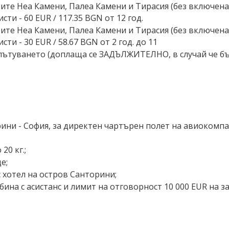
вите Неа Камени, Палеа Камени и Тирасия (без включена 
и - 60 EUR ∕ 117.35 BGN от 12 год.
вите Неа Камени, Палеа Камени и Тирасия (без включена 
и - 30 EUR ∕ 58.67 BGN от 2 год. до 11
 пътуването (доплаща се ЗАДЪЛЖИТЕЛНО, в случай че бъде
рини - София, за директен чартърен полет на авиокомпа
20 кг.;
е;
с хотел на остров Санторини;
ина с асистанс и лимит на отговорност 10 000 EUR на 