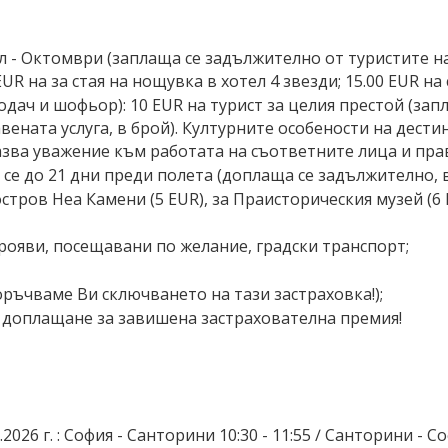
 - Октомври (заплаща се задължително от туристите на р
EUR на за стая на нощувка в хотел 4 звезди; 15.00 EUR на
дач и шофьор): 10 EUR на турист за целия престой (за
вената услуга, в брой). Културните особености на дес
зва уважение към работата на съответните лица и пра
 се до 21 дни преди полета (доплаща се задължително, в
стров Неа Камени (5 EUR), за Праисторическия музей (6 
прояви, посещавани по желание, градски транспорт;
ръчваме Ви сключването на тази застраховка!);
вя доплащане за завишена застрахователна премия!
2026 г. : София - Санторини 10:30 - 11:55 ∕ Санторини - Со