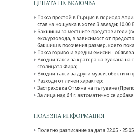
ЦЕНАТА НЕ ВКЛЮЧВА:
Такса престой в Гърция в периода Април
стая на нощувка в хотел 3 звезди; 10.00 
Бакшиши за местните представители (во
екскурзовода, в зависимост от предоста
бакшиш в посочения размер, което пока
Такса гориво и вредни емисии - обявява
Входни такси за кратера на вулкана на о
столицата Фира;
Входни такси за други музеи, обекти и 
Разходи от личен характер;
Застраховка Отмяна на пътуване (Препо
За лица над 64 г. автоматично се доба
ПОЛЕЗНА ИНФОРМАЦИЯ:
Полетно разписание за дата 22.05 - 25.05.