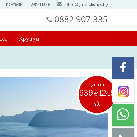
Контакти
Запитване
office@galaholidays.bg
0882 907 335
ика
Круизи
цена от
639
1249
€
лв.