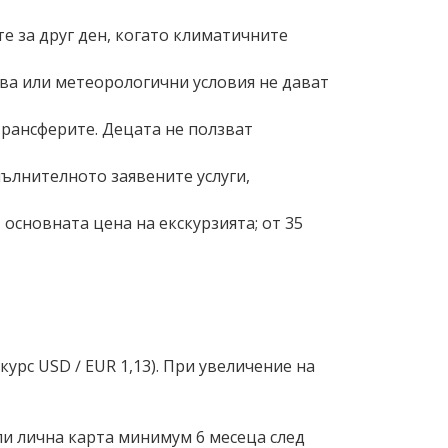
е за друг ден, когато климатичните
ва или метеорологични условия не дават
 трансферите. Децата не ползват
пълнителното заявените услуги,
 основната цена на екскурзията; от 35
урс USD ∕ EUR 1,13). При увеличение на
ли лична карта минимум 6 месеца след