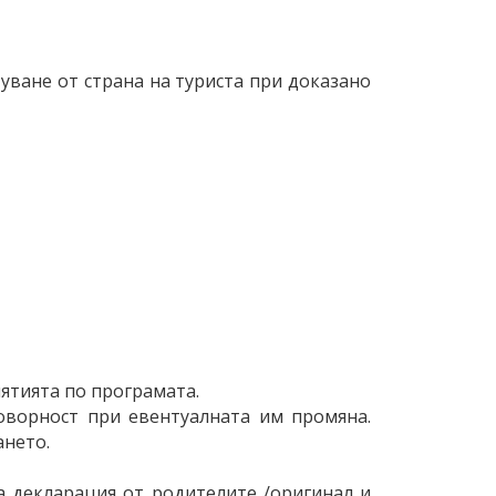
туване от страна на туриста при доказано
ятията по програмата.
оворност при евентуалната им промяна.
ането.
а декларация от родителите /оригинал и