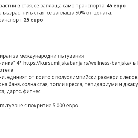
зрастни в стая, се заплаща само транспорта:
45 евро
ма възрастни в стая, се заплаща 50% от цената.
ранспорт:
25 евро
зиран за международни пътувания
инка“ 4* https://kursumlijskabanja.rs/wellness-banjska/ 
хотела
и, единият от които с полуолимпийски размери с леко
рна баня, солна стая, топли кресла, тепидариуми и джа
са, дартс, фитнес
пътуване с покритие 5 000 евро