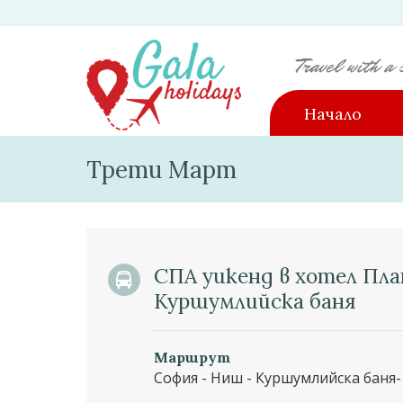
Начало
Трети Март
СПА уикенд в хотел Пла
Куршумлийска баня
Маршрут
София - Ниш - Куршумлийска баня-