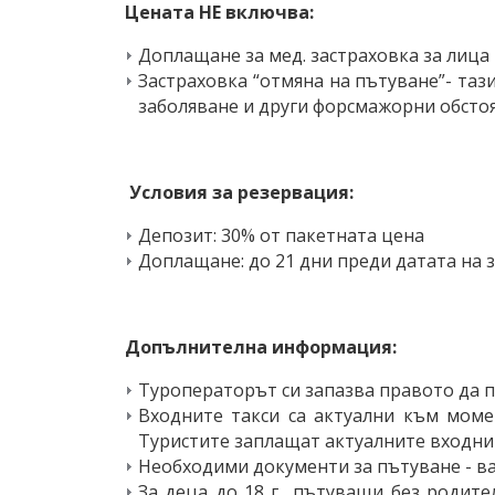
Цената НЕ включва:
Доплащане за мед. застраховка за лица на
Застраховка “отмяна на пътуване”- таз
заболяване и други форсмажорни обстоя
Условия за резервация:
Депозит: 30% от пакетната цена
Доплащане: до 21 дни преди датата на
Допълнителна информация:
Туроператорът си запазва правото да 
Входните такси са актуални към моме
Туристите заплащат актуалните входни 
Необходими документи за пътуване - в
За деца до 18 г., пътуващи без родит