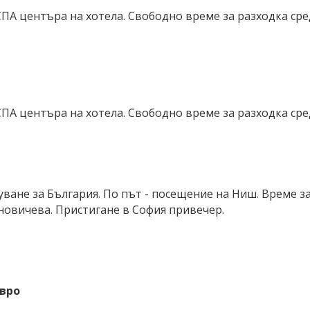
СПА центъра на хотела. Свободно време за разходка сре
СПА центъра на хотела. Свободно време за разходка сре
уване за България.
По път - посещение на Ниш. Време з
еновичева
. Пристигане в София привечер.
евро