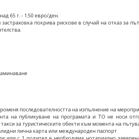
д 65 г. - 1.50 евро/ден.
и застраховка покрива рискове в случай на отказ за пъ
телства.
 заминаване
променя последователността на изпълнение на меропри
нта на публикуване на програмата и ТО не носи отг
такси за туристическите обекти към момента на пътув
алидни лична карта или международен паспорт
ели или с 1 родител е необходима нотариално заверен