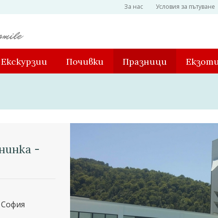
За нас
Условия за пътуване
Екскурзии
Почивки
Празници
Екзот
нинка -
 София