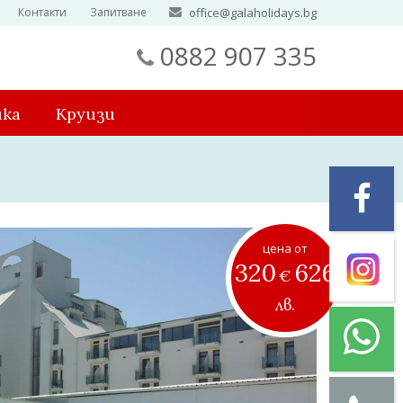
Контакти
Запитване
office@galaholidays.bg
0882 907 335
ика
Круизи
цена от
320
626
€
лв.