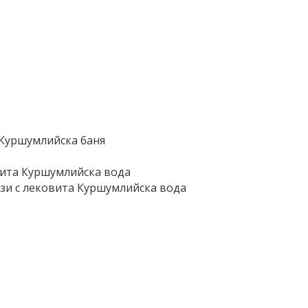
в Куршумлийска баня
вита Куршумлийска вода
кузи с лековита Куршумлийска вода