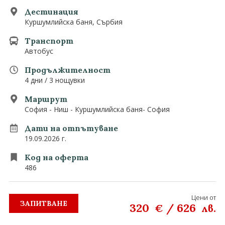
0882 907 335
Запитване
Дестинация
Екзотични
Куршумлийска баня, Сърбия
Последвайте ни
Транспорт
Автобус
Продължителност
4 дни / 3 нощувки
Маршрут
София - Ниш - Куршумлийска баня- София
Дати на отпътуване
19.09.2026 г.
Код на оферта
486
Цени от
ЗАПИТВАНЕ
320
/
626
€
лв.