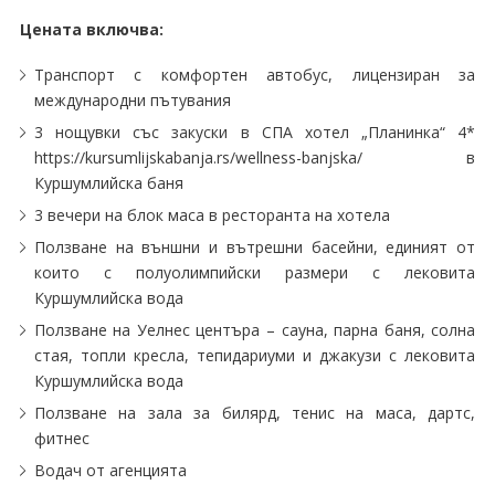
Цената включва:
Транспорт с комфортен автобус, лицензиран за
международни пътувания
3 нощувки със закуски в СПА хотел „Планинка“ 4*
https://kursumlijskabanja.rs/wellness-banjska/ в
Куршумлийска баня
3 вечери на блок маса в ресторанта на хотела
Ползване на външни и вътрешни басейни, единият от
които с полуолимпийски размери с лековита
Куршумлийска вода
Ползване на Уелнес центъра – сауна, парна баня, солна
стая, топли кресла, тепидариуми и джакузи с лековита
Куршумлийска вода
Ползване на зала за билярд, тенис на маса, дартс,
фитнес
Водач от агенцията