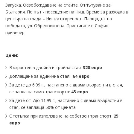
Закуска. Освобождаване на стаите. Отпътуване за
България.
По път - посещение на Ниш. Време за разходка в
центъра на града – Нишката крепост, Площадът на
победата, ул. Обреновичева
. Пристигане в София
привечер.
Цени:
Възрастен в двойна и тройна стая:
320 евро
Доплащане за единична стая:
64 евро
За дете до 6.99 г., настанено с двама възрастни в стая,
се заплаща само транспорта:
45 евро
Зa дете от 7до 11.99 г., настанено с двама възрастни в
стая, се заплаща 50% от цената.
Отстъпка при използване на собствен транспорт:
25
евро