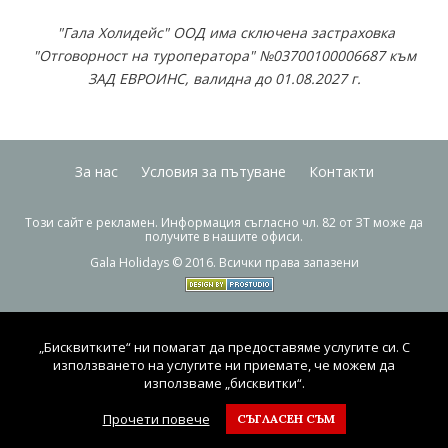
"Гала Холидейс" ООД има сключена застраховка
"Отговорност на туроператора" №03700100006687 към
ЗАД ЕВРОИНС, валидна до 01.08.2027 г.
За нас
Условия за пътуване
Контакти
Този сайт е рекламен. Информация съгласно чл. 82 от ЗТ може да
получите в нашите офиси.
Gala Holidays © 2016. Всички права запазени
„Бисквитките“ ни помагат да предоставяме услугите си. С
използването на услугите ни приемате, че можем да
използваме „бисквитки“.
Прочети повече
СЪГЛАСЕН СЪМ