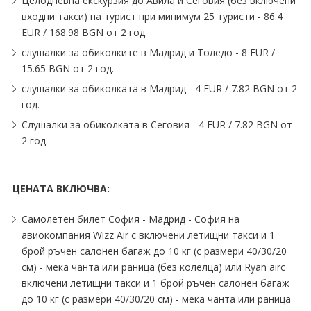
Целодневна екскурзия до Авила и Сеговия (без включени
входни такси) на турист при минимум 25 туристи - 86.4
EUR ∕ 168.98 BGN от 2 год.
слушалки за обиколките в Мадрид и Толедо - 8 EUR ∕
15.65 BGN от 2 год.
слушалки за обиколката в Мадрид - 4 EUR ∕ 7.82 BGN от 2
год.
Слушалки за обиколката в Сеговия - 4 EUR ∕ 7.82 BGN от
2 год.
ЦЕНАТА ВКЛЮЧВА:
Самолетен билет София - Мадрид - София на
авиокомпания Wizz Air с включени летищни такси и 1
брой ръчен салонен багаж до 10 кг (с размери 40∕30∕20
см) - мека чанта или раница (без колелца) или Ryan airс
включени летищни такси и 1 брой ръчен салонен багаж
до 10 кг (с размери 40∕30∕20 см) - мека чанта или раница