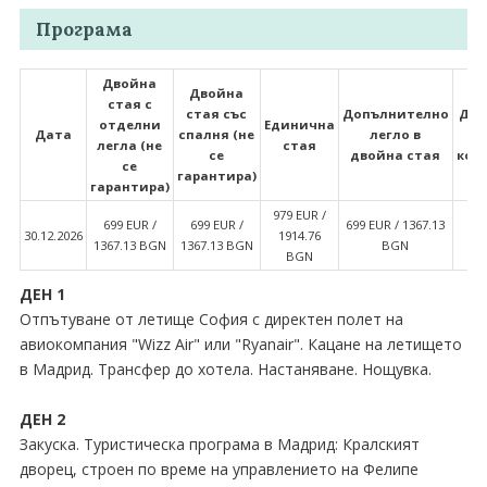
Програма
Двойна
Двойна
стая с
стая със
Допълнително
Дво
отделни
Единична
Дата
спалня (не
легло в
легла (не
стая
се
двойна стая
ком
се
гарантира)
гарантира)
979 EUR ∕
699 EUR ∕
699 EUR ∕
699 EUR ∕ 1367.13
6
30.12.2026
1914.76
1367.13 BGN
1367.13 BGN
BGN
13
BGN
ДЕН 1
Отпътуване от летище София с директен полет на
авиокомпания "Wizz Air" или "Ryanair". Кацане на летището
в Мадрид. Трансфер до хотела. Настаняване. Нощувка.
ДЕН 2
Закуска. Туристическа програма в Мадрид: Кралският
дворец, строен по време на управлението на Фелипе