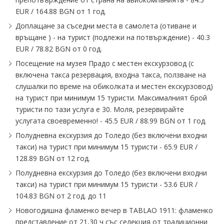
EUR ∕ 164.88 BGN от 1 год.
Доплащане за съседни места в самолета (отиване и
връщане ) - на турист (подлежи на потвърждение) - 40.3
EUR ∕ 78.82 BGN от 0 год.
Посещение на музея Прадо с местен екскурзовод (с
включена такса резервация, входна такса, ползване на
слушалки по време на обиколката и местен екскурзовод)
на турист при минимум 15 туристи. Максималният брой
туристи по тази услуга е 30. Моля, резервирайте
услугата своевременно! - 45.5 EUR ∕ 88.99 BGN от 1 год.
Полудневна екскурзия до Толедо (без включени входни
такси) на турист при минимум 15 туристи - 65.9 EUR ∕
128.89 BGN от 12 год.
Полудневна екскурзия до Толедо (без включени входни
такси) на турист при минимум 15 туристи - 53.6 EUR ∕
104.83 BGN от 2 год. до 11
Новогодишна фламенко вечер в TABLAO 1911: фламенко
представление от 21,30 ч със селекция от традиционни