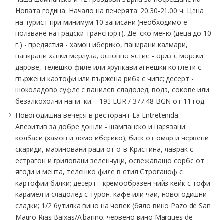
Новата година. Начало на вечерята: 20.30-21.00 ч. Цена
на турист при минимум 10 записани (необходимо е
ползване на градски транспорт). Детско меню (деца до 10
г.) - предястия - хамон иберико, панирани калмари,
панирани хапки мерлуза; основно ястие - ориз с морски
дарове, телешко филе или хрупкави агнешки котлети с
пържени картофи или пържена риба с чипс; десерт -
шоколадово суфле с ванилов сладолед; вода, сокове или
безалкохолни напитки. - 193 EUR ∕ 377.48 BGN от 11 год.
Новогодишна вечеря в ресторант La Entretenida:
Аперитив за добре дошли - шампанско и нарязани
колбаси (хамон и ломо иберико); биск от омар и червени
скариди, мариновани раци от о-в Кристина, лаврак с
естрагон и гриловани зеленчуци, освежаващо сорбе от
ягоди и мента, телешко филе в стил Строганоф с
картофии билки; десерт - кремообразен чийз кейк с тофи
карамел и сладолед с турон, кафе или чай, новогодишни
сладки; 1∕2 бутилка вино на човек (бяло вино Pazo de San
Mauro Rias Baixas∕Albarino; червено вино Marques de