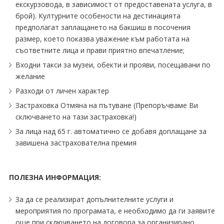
екскурзовода, в зависимост от предоставената услуга, в
брой). Културните особености на дестинацията
предполагат заплащането на бакшиш в посочения
размер, което показва уважение към работата на
съответните лица и прави приятно впечатление;
Входни такси за музеи, обекти и прояви, посещавани по
желание
Разходи от личен характер
Застраховка Отмяна на пътуване (Препоръчваме Ви
сключването на тази застраховка!)
За лица над 65 г. автоматично се добавя доплащане за
завишена застрахователна премия
ПОЛЕЗНА ИНФОРМАЦИЯ:
За да се реализират допълнителните услуги и
мероприятия по програмата, е необходимо да ги заявите
още при сключването на договора за организирано