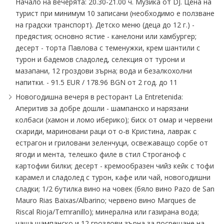
Начало на вечерята: 20.30-21.00 ч. Музика от DJ. Цена на
турист при минимум 10 записани (необходимо е ползване
на градски транспорт). Детско меню (деца до 12 г.) -
предястия; основно ястие - канелони или хамбургер;
десерт - торта Павлова с теменужки, крем шантили с
турон и бадемов сладолед, селекция от турони и
мазапани, 12 гроздови зърна; вода и безалкохолни
напитки. - 91.5 EUR ∕ 178.96 BGN от 2 год. до 11
Новогодишна вечеря в ресторант La Entretenida:
Аперитив за добре дошли - шампанско и нарязани
колбаси (хамон и ломо иберико); биск от омар и червени
скариди, мариновани раци от о-в Кристина, лаврак с
естрагон и гриловани зеленчуци, освежаващо сорбе от
ягоди и мента, телешко филе в стил Строганоф с
картофии билки; десерт - кремообразен чийз кейк с тофи
карамел и сладолед с турон, кафе или чай, новогодишни
сладки; 1∕2 бутилка вино на човек (бяло вино Pazo de San
Mauro Rias Baixas∕Albarino; червено вино Marques de
Riscal Rioja∕Temranillо); минерална или газирана вода;
чаша шампанско и 12 гроздови зърна за посрещане на