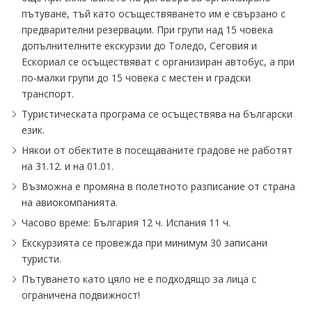
пътуване, тъй като осъществяването им е свързано с
предварителни резервации. При групи над 15 човека
допълнителните екскурзии до Толедо, Сеговия и
Ескориал се осъществяват с организиран автобус, а при
по-малки групи до 15 човека с местен и градски
транспорт.
Туристическата програма се осъществява на български
език.
Някои от обектите в посещаваните градове не работят
на 31.12. и на 01.01.
Възможна е промяна в полетното разписание от страна
на авиокомпанията.
Часово време: България 12 ч. Испания 11 ч.
Екскурзията се провежда при минимум 30 записани
туристи.
Пътуването като цяло не е подходящо за лица с
ограничена подвижност!