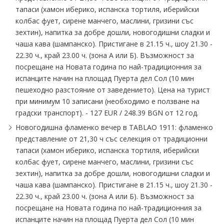
тапаси (хамон иберико, испанска тортиля, иберийски
колбас фует, сирене манчего, маслини, гризини със
зехтин), напитка за добре дошли, новогодишни сладки и
чаша кава (шампанско). Пристигане в 21.15 ч., шоу 21.30 -
22.30 ч., край 23.00 ч. (зона А или Б). Възможност за
посрещане на Новата година по най-традиционния за
испанците начин на площад Пуерта дел Сол (10 мин
пешеходно разстояние от заведението). Цена на турист
при минимум 10 записани (необходимо е ползване на
градски транспорт). - 127 EUR ∕ 248.39 BGN от 12 год.
Новогодишна фламенко вечер в TABLAO 1911: фламенко
представление от 21,30 ч със селекция от традиционни
тапаси (хамон иберико, испанска тортиля, иберийски
колбас фует, сирене манчего, маслини, гризини със
зехтин), напитка за добре дошли, новогодишни сладки и
чаша кава (шампанско). Пристигане в 21.15 ч., шоу 21.30 -
22.30 ч., край 23.00 ч. (зона А или Б). Възможност за
посрещане на Новата година по най-традиционния за
испанците начин на площад Пуерта дел Сол (10 мин