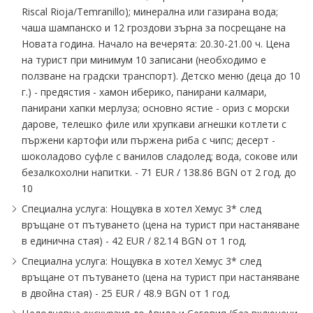
Riscal Rioja∕Temranillо); минерална или газирана вода;
чаша шампанско и 12 гроздови зърна за посрещане на
Новата година. Начало на вечерята: 20.30-21.00 ч. Цена
на турист при минимум 10 записани (необходимо е
ползване на градски транспорт). Детско меню (деца до 10
г.) - предястия - хамон иберико, панирани калмари,
панирани хапки мерлуза; основно ястие - ориз с морски
дарове, телешко филе или хрупкави агнешки котлети с
пържени картофи или пържена риба с чипс; десерт -
шоколадово суфле с ванилов сладолед; вода, сокове или
безалкохолни напитки. - 71 EUR ∕ 138.86 BGN от 2 год. до
10
Специална услуга: Нощувка в хотел Хемус 3* след
връщане от пътуването (цена на турист при настаняване
в единична стая) - 42 EUR ∕ 82.14 BGN от 1 год.
Специална услуга: Нощувка в хотел Хемус 3* след
връщане от пътуването (цена на турист при настаняване
в двойна стая) - 25 EUR ∕ 48.9 BGN от 1 год.