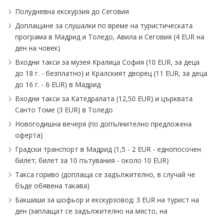
Полудневна екскурзия до Сеговия
Доплащане за слушалки по време на туристическата
програма в Мадрид и Толедо, Авила и Сеговия (4 EUR на
ден на човек)
Входни такси за музея Кралица София (10 EUR, за деца
до 18 г. - безплатно) и Кралският дворец (11 EUR, за деца
до 16 г. - 6 EUR) в Мадрид
Входни такси за Катедралата (12,50 EUR) и църквата
Санто Томе (3 EUR) в Толедо
Новогодишна вечеря (по допълнително предложена
оферта)
Градски транспорт в Мадрид (1,5 - 2 EUR - еднопосочен
билет; билет за 10 пътувания - около 10 EUR)
Такса гориво (доплаща се задължително, в случай че
бъде обявена такава)
Бакшиши за шофьор и екскурзовод: 3 EUR на турист на
ден (заплащат се задължително на място, на