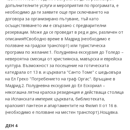
допълнителните услуги и мероприятия по програмата, е
необходимо да ги заявите още при сключването на
договора за организирано пътуване, тъй като
осъществяването им е свързано с предварителни
резервации. Може да се проведат в ред и ден, различен от
описания!!!Свободно време в Мадрид (необходимо е
ползване на градски транспорт) или туристическа
програма по желание:1. Полудневна екскурзия до Толедо –
невероятна смесица от християнска, мавърска и еврейска
култура. Възможност за посещение на готическата
катедрала от 13 в. и църквата "Санто Томе" с шедьовъра
на Ел Греко "Погребението на граф Оргас". Връщане в
Мадрид.2. Полудневна екскурзия до Ел Ескориал –
някогашна лятна кралска резиденция и действаща столица
на Испанската империя: църквата, библиотеката,
кралският пантеон и апартаментите на Филип ІІ от 16 в.
(необходимо е ползване на местен транспорт).Нощувка.
ДЕН 4