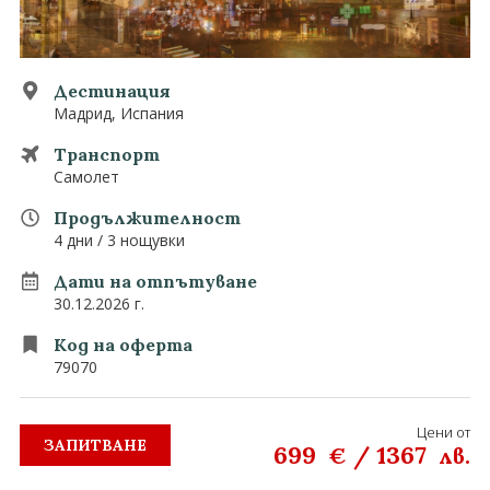
0882 907 335
Запитване
Екзотични
Последвайте ни
Дестинация
Мадрид, Испания
Транспорт
Самолет
Продължителност
4 дни / 3 нощувки
Дати на отпътуване
30.12.2026 г.
Код на оферта
79070
Цени от
ЗАПИТВАНЕ
699
/
1367
€
лв.