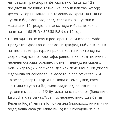
на градски транспорт). Детско меню (деца до 12 г.) -
предястия; основно ястие - канелони или хамбургер;
десерт - торта Павлова с теменужки, крем шантили с
турон и бадемов сладолед, селекция от турони и
мазапани, 12 гроздови зърна; вода и безалкохолни
напитки. - 168 EUR ∕ 328.58 BGN от 12 год.
Новогодишна вечеря в ресторант La Mucca de Prado:
Предястия: фоа гра с карамел и трюфел, гъби с жълтък
на ниска температура и прах от кестени, октопод на
скара с емулсия от картофи, равиоли на пара пълнени с
червени скариди; основно ястие - паламуд на скара с
бейби картофи и сос холандез или печен агнешки джолан
с демигла от соковете на месото, пюре от кестени и
трюфел; десерт - торта Павлова с теменужки, крем
шантили с турон и бадемов сладолед, селекция от
турони и мазапани; 1∕2 бутилка вино на човек (бяло вино
La trucha Rias Baixas∕Albarino; червено вино Luis Canas
Reserva Rioja∕Temranillо); бира или безалкохолни напитки,
вода; чаша кава (пенливо вино) и 12 гроздови зърна.