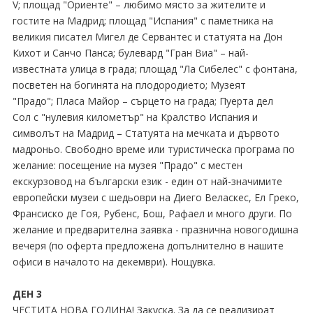
V; площад "Ориенте" – любимо място за жителите и
гостите на Мадрид; площад "Испания" с паметника на
великия писател Мигел де Сервантес и статуята на Дон
Кихот и Санчо Панса; булевард "Гран Виа" – най-
известната улица в града; площад "Ла Сибелес" с фонтана,
посветен на богинята на плодородието; Музеят
"Прадо"; Пласа Майор – сърцето на града; Пуерта дел
Сол с "нулевия километър" на Кралство Испания и
символът на Мадрид – Статуята на мечката и дървото
мадроньо. Свободно време или туристическа програма по
желание: посещение на музея "Прадо" с местен
екскурзовод на български език - един от най-значимите
европейски музеи с шедьоври на Диего Веласкес, Ел Греко,
Франсиско де Гоя, Рубенс, Бош, Рафаел и много други. По
желание и предварителна заявка - празнична новогодишна
вечеря (по оферта предложена допълнително в нашите
офиси в началото на декември). Нощувка.
ДЕН 3
ЧЕСТИТА НОВА ГОДИНА! Закуска. За да се реализират