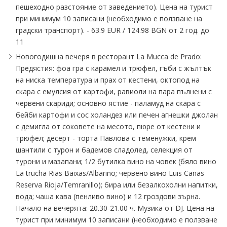
пешеходно разстояние от заведението). Цена на турист
при минимум 10 записани (необходимо е ползване на
градски транспорт). - 63.9 EUR ∕ 124.98 BGN от 2 год. до
11
Новогодишна вечеря в ресторант La Mucca de Prado:
Предястия: фоа гра с карамел и трюфел, гъби с жълтък
на ниска температура и прах от кестени, октопод на
скара с емулсия от картофи, равиоли на пара пълнени с
червени скариди; основно ястие - паламуд на скара с
бейби картофи и сос холандез или печен агнешки джолан
с демигла от соковете на месото, пюре от кестени и
трюфел; десерт - торта Павлова с теменужки, крем
шантили с турон и бадемов сладолед, селекция от
турони и мазапани; 1∕2 бутилка вино на човек (бяло вино
La trucha Rias Baixas∕Albarino; червено вино Luis Canas
Reserva Rioja∕Temranillо); бира или безалкохолни напитки,
вода; чаша кава (пенливо вино) и 12 гроздови зърна.
Начало на вечерята: 20.30-21.00 ч. Музика от DJ. Цена на
турист при минимум 10 записани (необходимо е ползване