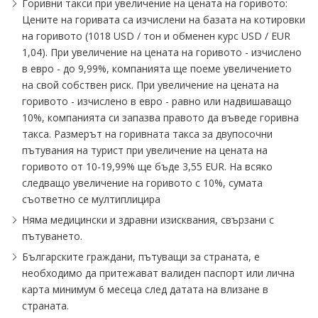
Горивни такси при увеличение на цената на горивото:
Цените на горивата са изчислени на базата на котировки
на горивото (1018 USD ∕ тон и обменен курс USD ∕ EUR
1,04). При увеличение на цената на горивото - изчислено
в евро - до 9,99%, компанията ще поеме увеличението
на свой собствен риск. При увеличение на цената на
горивото - изчислено в евро - равно или надвишаващо
10%, компанията си запазва правото да въведе горивна
такса. Размерът на горивната такса за двупосочни
пътувания на турист при увеличение на цената на
горивото от 10-19,99% ще бъде 3,55 EUR. На всяко
следващо увеличение на горивото с 10%, сумата
съответно се мултиплицира
Няма медицински и здравни изисквания, свързани с
пътуването.
Българските граждани, пътуващи за страната, е
необходимо да притежават валиден паспорт или лична
карта минимум 6 месеца след датата на влизане в
страната.