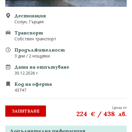
0882 907 335
Запитване
Екзотични
Дестинация
Солун, Гърция
Последвайте ни
Транспорт
Собствен транспорт
Продължителност
3 дни / 2 нощувки
Дати на отпътуване
30.12.2026 г.
Код на оферта
43747
Цени от
ЗАПИТВАНЕ
224
/
438
€
лв.
Допълнителна информация