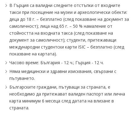
В Гърция са валидни следните отстъпки от входните
такси при посещение на музеи и археологически обекти:
деца до 18 г. – безплатно (след показване на документ за
самоличност); лица над 65 г. – 50 % намаление от
стойността на входната такса (след показване на
документ за самоличност); студенти, притежаващи
международни студентски карти ISIC – безплатно (след
показване на картата).
Часово време: България - 12 ч.; Гърция - 12 ч.
Няма медицински и здравни изисквания, свързани с
пътуването.
Българските граждани, пътуващи за страната, е
необходимо да притежават валиден паспорт или лична
карта минимум 6 месеца след датата на влизане в
страната.