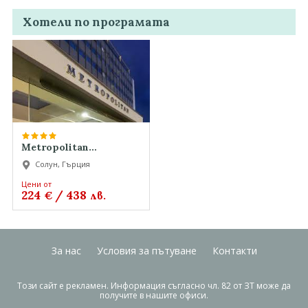
Хотели по програмата
Metropolitan
Metropolitan
Солун, Гърция
Metropolitan
Цени от
224
/
438
€
лв.
За нас
Условия за пътуване
Контакти
Този сайт е рекламен. Информация съгласно чл. 82 от ЗТ може да
получите в нашите офиси.