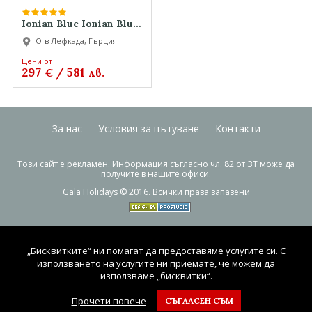
Ionian Blue Ionian Blue
Ionian Blue
О-в Лефкада, Гърция
Цени от
297
/
581
€
лв.
За нас
Условия за пътуване
Контакти
Този сайт е рекламен. Информация съгласно чл. 82 от ЗТ може да
получите в нашите офиси.
Gala Holidays © 2016. Всички права запазени
„Бисквитките“ ни помагат да предоставяме услугите си. С
използването на услугите ни приемате, че можем да
използваме „бисквитки“.
Прочети повече
СЪГЛАСЕН СЪМ