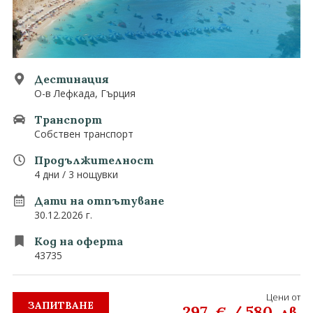
0882 907 335
Запитване
Екзотични
Последвайте ни
Дестинация
О-в Лефкада, Гърция
Транспорт
Собствен транспорт
Продължителност
4 дни / 3 нощувки
Дати на отпътуване
30.12.2026 г.
Код на оферта
43735
Цени от
ЗАПИТВАНЕ
297
/
580
€
лв.