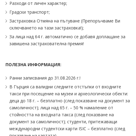
Разходи от личен характер;
Градски транспорт;
Застраховка Отмяна на пътуване (Препоръчваме Ви
сключването на тази застраховка!);
За лица над 64 г. автоматично се добавя доплащане за
завишена застрахователна премия!
ПОЛЕЗНА ИНФОРМАЦИЯ:
Ранни записвания до 31.08.2026 г.!
В Гърция са валидни следните отстъпки от входните
такси при посещение на музеи и археологически обекти:
деца до 18 г. – безплатно (след показване на документ за
самоличност); лица над 65 г. – 50 % намаление от
стойността на входната такса (след показване на
документ за самоличност); студенти, притежаващи
международни студентски карти ISIC – безплатно (след
показване на картата).