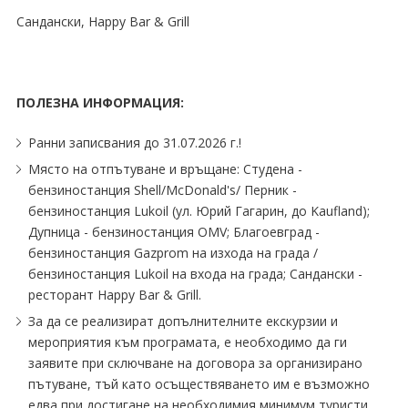
Сандански, Happy Bar & Grill
ПОЛЕЗНА ИНФОРМАЦИЯ:
Ранни записвания до 31.07.2026 г.!
Място на отпътуване и връщане: Студена -
бензиностанция Shell∕McDonald's∕ Перник -
бензиностанция Lukoil (ул. Юрий Гагарин, до Kaufland);
Дупница - бензиностанция OMV; Благоевград -
бензиностанция Gazprom на изхода на града ∕
бензиностанция Lukoil на входа на града; Сандански -
ресторант Happy Bar & Grill.
За да се реализират допълнителните екскурзии и
мероприятия към програмата, е необходимо да ги
заявите при сключване на договора за организирано
пътуване, тъй като осъществяването им е възможно
едва при достигане на необходимия минимум туристи.