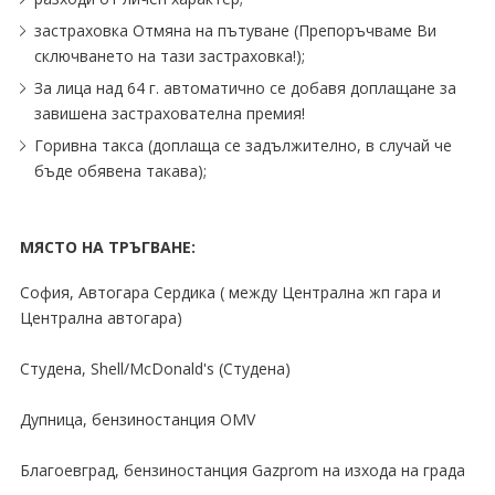
застраховка Отмяна на пътуване (Препоръчваме Ви
сключването на тази застраховка!);
За лица над 64 г. автоматично се добавя доплащане за
завишена застрахователна премия!
Горивна такса (доплаща се задължително, в случай че
бъде обявена такава);
МЯСТО НА ТРЪГВАНЕ:
София, Aвтогара Сердика ( между Централна жп гара и
Централна автогара)
Студена, Shell∕McDonald's (Студена)
Дупница, бензиностанция OMV
Благоевград, бензиностанция Gazprom на изхода на града