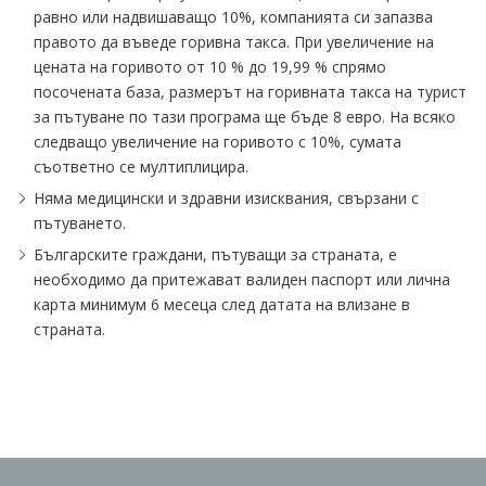
равно или надвишаващо 10%, компанията си запазва
правото да въведе горивна такса. При увеличение на
цената на горивото от 10 % до 19,99 % спрямо
посочената база, размерът на горивната такса на турист
за пътуване по тази програма ще бъде 8 евро. На всяко
следващо увеличение на горивото с 10%, сумата
съответно се мултиплицира.
Няма медицински и здравни изисквания, свързани с
пътуването.
Българските граждани, пътуващи за страната, е
необходимо да притежават валиден паспорт или лична
карта минимум 6 месеца след датата на влизане в
страната.