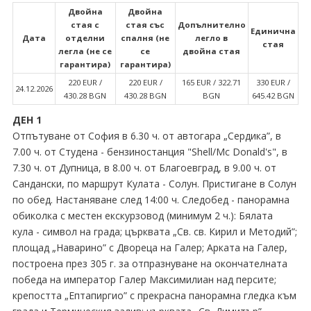
Двойна
Двойна
стая с
стая със
Допълнително
Единична
Дата
отделни
спалня (не
легло в
стая
легла (не се
се
двойна стая
гарантира)
гарантира)
220 EUR ∕
220 EUR ∕
165 EUR ∕ 322.71
330 EUR ∕
24.12.2026
430.28 BGN
430.28 BGN
BGN
645.42 BGN
ДЕН 1
Отпътуване от София в 6.30 ч. от автогара „Сердика”, в
7.00 ч. от Студена - бензиностанция "Shell∕Mc Donald's", в
7.30 ч. от Дупница, в 8.00 ч. от Благоевград, в 9.00 ч. от
Сандански, по маршрут Кулата - Солун. Пристигане в Солун
по обед. Настаняване след 14:00 ч. Следобед - панорамна
обиколка с местен екскурзовод (минимум 2 ч.): Бялата
кула - символ на града; църквата „Св. св. Кирил и Методий”;
площад „Наварино” с Двореца на Галер; Арката на Галер,
построена през 305 г. за отпразнуване на окончателната
победа на император Галер Максимилиан над персите;
крепостта „Ептапиргио” с прекрасна панорамна гледка към