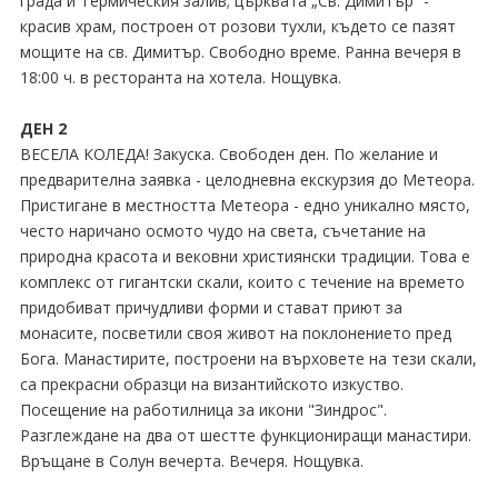
града и Термическия залив; църквата „Св. Димитър” -
красив храм, построен от розови тухли, където се пазят
мощите на св. Димитър. Свободно време. Ранна вечеря в
18:00 ч. в ресторанта на хотела. Нощувка.
ДЕН 2
ВЕСЕЛА КОЛЕДА! Закуска. Свободен ден. По желание и
предварителна заявка - целодневна екскурзия до Метеора.
Пристигане в местността Метеора - едно уникално място,
често наричано осмото чудо на света, съчетание на
природна красота и вековни християнски традиции. Това е
комплекс от гигантски скали, които с течение на времето
придобиват причудливи форми и стават приют за
монасите, посветили своя живот на поклонението пред
Бога. Манастирите, построени на върховете на тези скали,
са прекрасни образци на византийското изкуство.
Посещение на работилница за икони "Зиндрос".
Разглеждане на два от шестте функциониращи манастири.
Връщане в Солун вечерта. Вечеря. Нощувка.