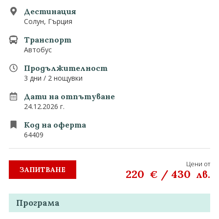
0882 907 335
Запитване
Дестинация
Екзотични
Солун, Гърция
Последвайте ни
Транспорт
Автобус
Продължителност
3 дни / 2 нощувки
Дати на отпътуване
24.12.2026 г.
Код на оферта
64409
Цени от
ЗАПИТВАНЕ
220
/
430
€
лв.
Програма