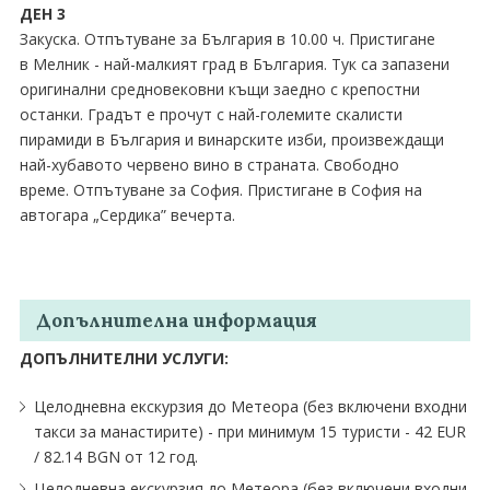
ДЕН 3
Закуска. Отпътуване за България в 10.00 ч. Пристигане
в Мелник - най-малкият град в България. Тук са запазени
оригинални средновековни къщи заедно с крепостни
останки. Градът е прочут с най-големите скалисти
пирамиди в България и винарските изби, произвеждащи
най-хубавото червено вино в страната. Свободно
време. Отпътуване за София. Пристигане в София на
автогара „Сердика” вечерта.
Допълнителна информация
ДОПЪЛНИТЕЛНИ УСЛУГИ:
Целодневна екскурзия до Метеора (без включени входни
такси за манастирите) - при минимум 15 туристи - 42 EUR
∕ 82.14 BGN от 12 год.
Целодневна екскурзия до Метеора (без включени входни