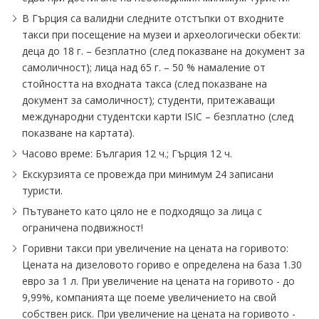
В Гърция са валидни следните отстъпки от входните
такси при посещение на музеи и археологически обекти:
деца до 18 г. – безплатно (след показване на документ за
самоличност); лица над 65 г. – 50 % намаление от
стойността на входната такса (след показване на
документ за самоличност); студенти, притежаващи
международни студентски карти ISIC – безплатно (след
показване на картата).
Часово време: България 12 ч.; Гърция 12 ч.
Екскурзията се провежда при минимум 24 записани
туристи.
Пътуването като цяло не е подходящо за лица с
ограничена подвижност!
Горивни такси при увеличение на цената на горивото:
Цената на дизеловото гориво е определена на база 1.30
eвро за 1 л. При увеличение на цената на горивото - до
9,99%, компанията ще поеме увеличението на свой
собствен риск. При увеличение на цената на горивото -