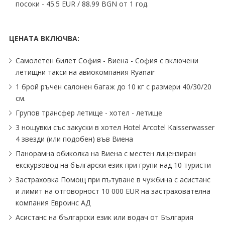
посоки - 45.5 EUR ∕ 88.99 BGN от 1 год.
ЦЕНАТА ВКЛЮЧВА:
Самолетен билет София - Виена - София с включени
летищни такси на авиокомпания Ryanair
1 брой ръчен салонен багаж до 10 кг с размери 40∕30∕20
см.
Групов трансфер летище - хотел - летище
3 нощувки със закуски в хотел Hotel Arcotel Kaisserwasser
4 звезди (или подобен) във Виена
Панорамна обиколка на Виена с местен лицензиран
екскурзовод на български език при групи над 10 туристи
Застраховка Помощ при пътуване в чужбина с асистанс
и лимит на отговорност 10 000 EUR на застрахователна
компания Евроинс АД
Асистанс на български език или водач от България