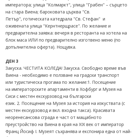
императора; улица "Колмаркт", улица "Грабен" – сърцето
на стара Виена; бароковата църква "Св.
Петър", готическата катедрала "Св. Стефан" и
оживената улица "Кернтнерщрасе". По желание и
предварителна заявка: вечеря в ресторанта на хотела на
блок маса ИЛИ по предварително изготвено меню (по
допълнителна оферта). Нощувка.
ДЕН 3
Закуска. ЧЕСТИТА КОЛЕДА! Закуска. Свободно време във
Виена - необходимо е ползване на градски транспорт
или туристическа прогама по желание:1. Посещение
на императорските апартаменти в Хофбург и Музея на
Сиси с местен екскурзовод на български
език. 2. Посещение на Музея за история на изкуствата (с
местен екскурзовод и вкл. входна такса). Красивата
неоренесансова сграда е част от мащабното
преустройство на Виена в края на XIX век от император
Франц Йосиф I. Музеят съхранява и експонира една от най-