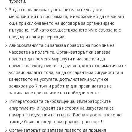
туристи.
За да се реализират допълнителните услуги и
мероприятия по програмата, е необходимо да се заявят
още при сключването на договора за организирано
пътуване, тъй като осъществяването им е свързано с
предварителни резервации.
Авиокомпанията си запазва правото на промяна на
часовете на полетите. Организаторът си запазва
правото да променя маршрути и часове или да
премества екскурзиите за друг ден, когато климатичните
условия налагат това, за да се гарантира сигурността и
качеството на услугата. Допълнителни услуги се
заявяват до 7 пълни работни дни преди датата на
заминаване при наличие на свободни места.
Императорската съкровищница, Императорските
апартаменти и Музеят за история на изкуствата се
намират в идеалния център на Виена и достигането до
тях ще бъде посредством градски транспорт!
Организаторът си запазва правото да променя