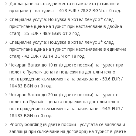
Доплащане за съседни места в самолета (отиване и
връщане ) - на турист - 40.3 EUR ∕ 78.82 BGN от 0 год.
Специална услуга: Нощувка в хотел Хемус 3* след
пристигане (цена на турист при настаняване в двойна
стая) - 25 EUR ∕ 48.9 BGN от 2 год.
Специална услуга: Нощувка в хотел Хемус 3* след
пристигане (цена на турист при настаняване в единична
стая) - 42 EUR ∕ 82.14 BGN от 18 год.
Чекиран багаж до 10 кг (в двете посоки) на турист при
полет с Ryanair- цената подлежи на допълнително
потвърждение към момента на заявяване - 53.6 EUR ∕
104.83 BGN от 0 год.
Чекиран багаж до 20 кг (в двете посоки) на турист с
полет на Ryanair - цената подлежи на допълнително
потвърждение към момента на заявяване - 94.5 EUR ∕
184.83 BGN от 0 год.
Priority boarding (в двете посоки - услугата се заявява и
заплаща при сключване на договора) на турист в двете