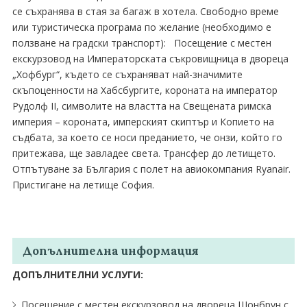
се съхранява в стая за багаж в хотела. Свободно време
или туристическа програма по желание (необходимо е
ползване на градски транспорт): Посещение с местен
екскурзовод на Императорската съкровищница в двореца
„Хофбург“, където се съхраняват най-значимите
скъпоценности на Хабсбургите, короната на император
Рудолф II, символите на властта на Свещената римска
империя – короната, имперският скиптър и Копието на
съдбата, за което се носи преданието, че онзи, който го
притежава, ще завладее света. Tрансфер до летището.
Отпътуване за България с полет на авиокомпания Ryanair.
Пристигане на летище София.
Допълнителна информация
ДОПЪЛНИТЕЛНИ УСЛУГИ:
Посещение с местен екскурзовод на двореца Шонбрун с