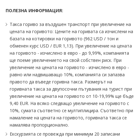
ПОЛЕЗНА ИНФОРМАЦИЯ:
Такса гориво за въздушен транспорт при увеличение на
цената на горивото: Цените на горивата са изчислени на
базата на котировки на горивото (962 USD ∕ тон и
обменен курс USD ∕ EUR 1,13). При увеличение на цената
на горивото - изчислено в евро - до 9,99%, компанията
ще поеме увеличението на свой собствен риск. При
увеличение на цената на горивото - изчислено в евро -
равно или надвишаващо 10%, компанията си запазва
правото да въведе горивна такса. Размерът на
горивната такса за двупосочни пътувания на турист при
увеличение на цената на горивото от 10-19,99% ще бъде
9,40 EUR. На всяко следващо увеличение на горивото с
10%, сумата съответно се мултиплицира. Съответно при
намаление на цената на горивото, горивната такса се
намалява пропорционално.
Екскурзията се провежда при минимум 20 записани