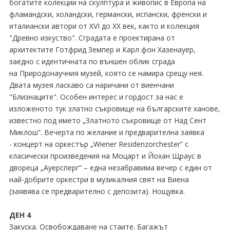
богатите колекции на скулптура и живопис в Европа на
фламандски, холандски, германски, испански, френски и
италиански автори от XVI до XX век, както и колекция
"Древно изкуство". Сградата е проектирана от
архитектите Готфрид Земпер и Карл фон Хазенауер,
заедно с идентичната по външен облик сграда
на Природонаучния музей, която се намира срещу нея.
Двата музея ласкаво са наричани от виенчани
"Близнаците". Особен интерес и гордост за нас е
изложеното тук златно съкровище на българските ханове,
известно под името „Златното съкровище от Над Сент
Миклош”. Вечерта по желание и предварителна заявка
- концерт на оркестър „Wiener Residenzorchester” с
класически произведения на Моцарт и Йохан Щраус в
двореца „Ауерсперг” – една незабравима вечер с един от
най-добрите оркестри в музикалния свят на Виена
(заявява се предварително с депозита). Нощувка.
ДЕН 4
Закуска. Освобождаване на стаите. Багажът