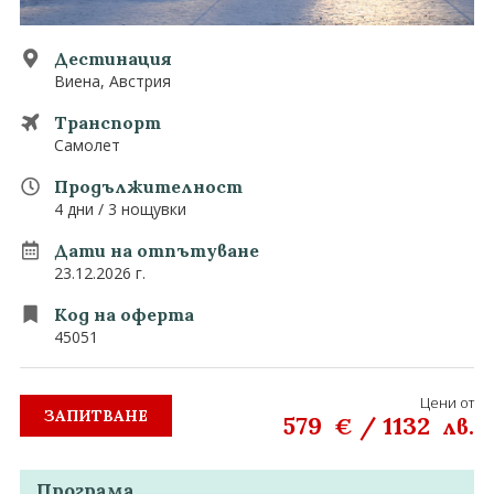
0882 907 335
Запитване
Екзотични
Дестинация
Виена, Австрия
Последвайте ни
Транспорт
Самолет
Продължителност
4 дни / 3 нощувки
Дати на отпътуване
23.12.2026 г.
Код на оферта
45051
Цени от
ЗАПИТВАНЕ
579
/
1132
€
лв.
Програма