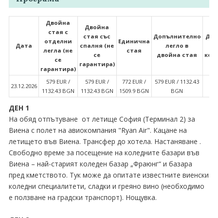
Двойна
Двойна
стая с
стая със
Допълнително
Дво
отделни
Единична
Дата
спалня (не
легло в
легла (не
стая
се
двойна стая
ком
се
гарантира)
гарантира)
579 EUR ∕
579 EUR ∕
772 EUR ∕
579 EUR ∕ 1132.43
5
23.12.2026
1132.43 BGN
1132.43 BGN
1509.9 BGN
BGN
11
ДЕН 1
На обяд отпътуване от летище София (Терминал 2) за
Виена с полет на авиокомпания "Ryan Air". Кацане на
летището във Виена. Трансфер до хотела. Настаняване .
Свободно време за посещение на коледните базари във
Виена – най-старият коледен базар „Фраюнг“ и базара
пред кметството. Тук може да опитате известните виенски
коледни специалитети, сладки и греяно вино (необходимо
е ползване на градски транспорт). Нощувка.