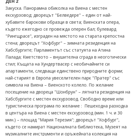
ДЕН 2
Закуска. Панорамна обиколка на Виена с местен
екскурзовод: дворецът "Белведере" – един от най-
хубавите барокови образци в света; Виенската опера,
където ежегодно се провежда оперен бал; булевард
"Рингщрасе", изграден на мястото на старата крепостна
стена; дворецът "Хофбург" – зимната резиденция на
Хабсбургите; Парламентът със статуята на Атина
Палада; Кметството – внушителна сграда в неоготически
стил; Къщата на Хундертвасер с необичайните си
апартаменти, следващи единствено природните форми;
най-старият в Европа увеселителен парк "Пратер" със
символа на Виена – Виенското колело. По желание
посещение на двореца "Шонбрун" – лятната резиденция на
Хабсбургите с местен екскурзовод. Свободно време или
туристическа програма по желание : Пешеходна разходка
в центъра на Виена с местен екскурзовод (мин. 1 ч. и 30
мин.) – площад "Мария Терезия"; дворецът "Хофбург",
където се намират Националната библиотека, Музеят на
музикалните инструменти и оръжейната колекция на