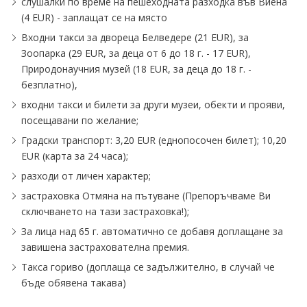
слушалки по време на пешеходната разходка във Виена
(4 EUR) - заплащат се на място
Входни такси за двореца Белведере (21 EUR), за
Зоопарка (29 EUR, за деца от 6 до 18 г. - 17 EUR),
Природонаучния музей (18 EUR, за деца до 18 г. -
безплатно),
входни такси и билети за други музеи, обекти и прояви,
посещавани по желание;
Градски транспорт: 3,20 EUR (еднопосочен билет); 10,20
EUR (карта за 24 часа);
разходи от личен характер;
застраховка Отмяна на пътуване (Препоръчваме Ви
сключването на тази застраховка!);
За лица над 65 г. автоматично се добавя доплащане за
завишена застрахователна премия.
Такса гориво (доплаща се задължително, в случай че
бъде обявена такава)