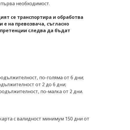
 първа необходимост.
щият се транспортира и обработва
 е на превозвача, съгласно
претенции следва да бъдат
родължителност, по-голяма от 6 дни;
одължителност от 2 до 6 дни;
продължителност, по-малка от 2 дни.
карта с валидност минимум 150 дни от