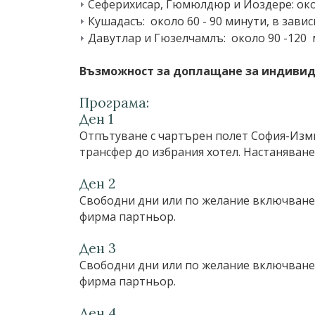
Сеферихисар, Гюмюлдюр и Йоздере: около
Кушадасъ: около 60 - 90 минути, в зави
Давутлар и Гюзелчамлъ: около 90 -120 м
Възможност за доплащане за индивиду
Програма:
Ден 1
Отпътуване с чартърен полет София-Изм
трансфер до избрания хотел. Настаняване в
Ден 2
Свободни дни или по желание включване 
фирма партньор.
Ден 3
Свободни дни или по желание включване 
фирма партньор.
Ден 4