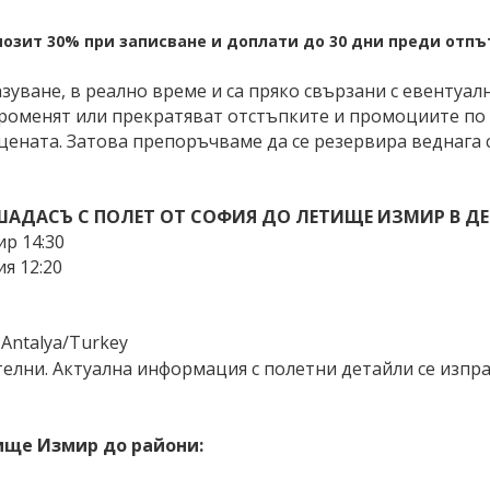
позит 30% при записване и доплати до 30 дни преди отп
уване, в реално време и са пряко свързани с евентуалн
 променят или прекратяват отстъпките и промоциите по
ената. Затова препоръчваме да се резервира веднага с
АДАСЪ С ПОЛЕТ ОТ СОФИЯ ДО ЛЕТИЩЕ ИЗМИР В ДЕ
р 14:30
 12:20
 Antalya/Turkey
елни. Актуална информация с полетни детайли се изпра
ище Измир до райони: