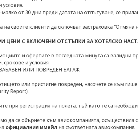
 условия.
малко от 30 дни преди датата на отпътуване, се прила
на своите клиенти да сключват застраховка "Отмяна н
РИ ЦЕНИ С ВКЛЮЧЕНИ ОТСТЪПКИ ЗА ХОТЕЛСКО НАСТ
омоциите и офертите в последната минута са валидни п
, срокове и условия.
ЗАБАВЕН ИЛИ ПОВРЕДЕН БАГАЖ:
летището или пристигне повреден, насочете се към гиш
ity Report).
ите при регистрация на полета, тъй като те са необход
мо да се обърнете към авиокомпанията, осъществила с
на
официалния имейл
на съответната авиокомпания.