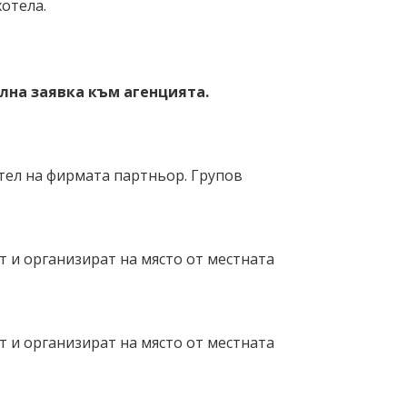
хотела.
лна заявка към агенцията.
тел на фирмата партньор. Групов
т и организират на място от местната
т и организират на място от местната