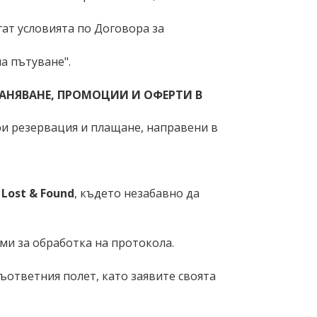
гат условията по Договора за
а пътуване".
АНЯВАНЕ, ПРОМОЦИИ И ОФЕРТИ В
ри резервация и плащане, направени в
е
Lost & Found
, където незабавно да
ими за обработка на протокола.
ъответния полет, като заявите своята