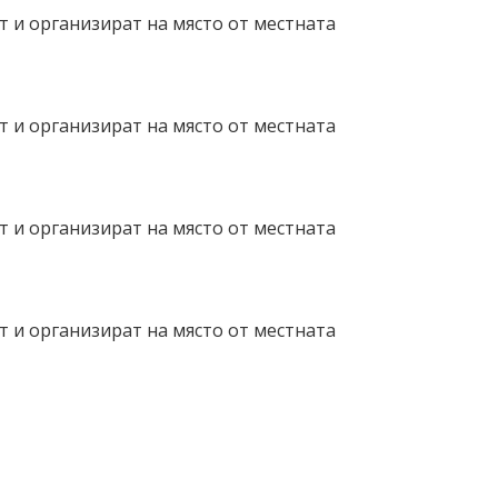
т и организират на място от местната
т и организират на място от местната
т и организират на място от местната
т и организират на място от местната