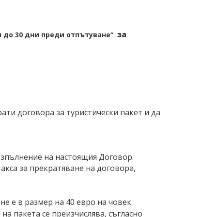
за
 до 30 дни преди отпътуване“
ати договора за туристически пакет и да
 изпълнение на настоящия Договор.
такса за прекратяване на договора,
е е в размер на 40 евро на човек.
 на пакета се преизчислява, съгласно