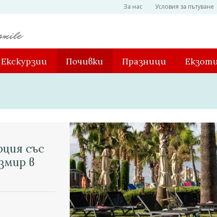
За нас
Условия за пътуване
Екскурзии
Почивки
Празници
Екзот
рция със
змир в