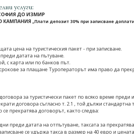
лни услуги:
 СОФИЯ ДО ИЗМИР
ПО КАМПАНИЯ
„Плати депозит 30% при записване доплати
щата цена на туристическия пакет - при записване.
 преди датата на пътуване.
й, с карта или по банков път.
 срокове за плащане Туроператорът има право да прекр
 договора за туристически пакет по всяко време преди
рати договора съгласно т. 2.1 , той дължи стандартна 
о се прекратява договорът, както следва:
ни преди датата на отпътуване, таксата за прекратяван
аписване се удържа такса в размер на 40 евро и цената