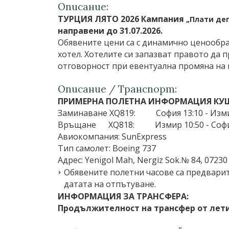
Описание:
ТУРЦИЯ ЛЯТО 2026 Кампания
„Плати де
направени до 31.07.2026.
Обявените цени са с динамично ценообраз
хотел. Хотелите си запазват правото да
отговорност при евентуална промяна на ц
Описание / Транспорт:
ПРИМЕРНА ПОЛЕТНА ИНФОРМАЦИЯ КУШ
Заминаване XQ819: София 13:10 - Изми
Връщане XQ818: Измир 10:50 - София
Авиокомпания: SunExpress
Тип самолет: Boeing 737
Адрес: Yenigol Mah, Nergiz Sok.№ 84, 07230
Обявените полетни часове са предварит
датата на отпътуване.
ИНФОРМАЦИЯ ЗА ТРАНСФЕРА:
Продължителност на трансфер от лет