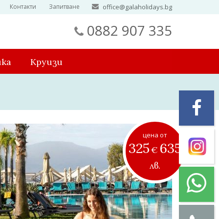
Контакти
Запитване
office@galaholidays.bg
0882 907 335
ика
Круизи
цена от
325
635
€
лв.