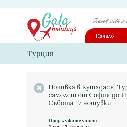
Начало
Турция
Почивка в Кушадасъ, Ту
самолет от София до И
Събота- 7 нощувки
Продължителност