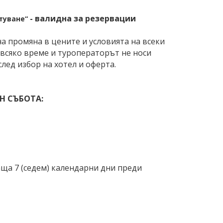
-
валидна за резервации
ътуване“
а промяна в цените и условията на всеки
 всяко време и туроператорът не носи
лед избор на хотел и оферта.
Н СЪБОТА:
ща 7 (седем) календарни дни преди