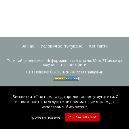
0882 907 335
Запитване
Екзотични
Последвайте ни
За нас
Условия за пътуване
Контакти
Този сайт е рекламен. Информация съгласно чл. 82 от ЗТ може да
получите в нашите офиси.
Gala Holidays © 2016. Всички права запазени
„Бисквитките“ ни помагат да предоставяме услугите си. С
използването на услугите ни приемате, че можем да
използваме „бисквитки“.
Прочети повече
СЪГЛАСЕН СЪМ