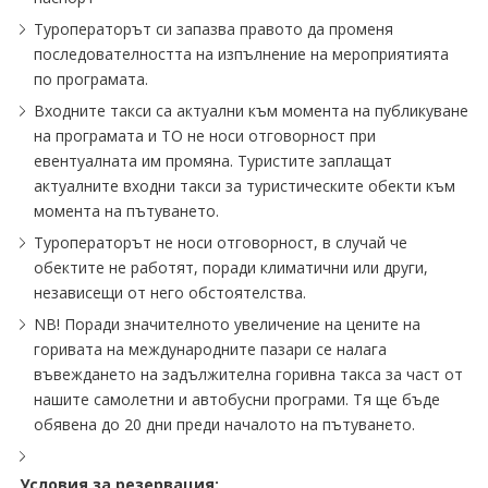
Туроператорът си запазва правото да променя
последователността на изпълнение на мероприятията
по програмата.
Входните такси са актуални към момента на публикуване
на програмата и ТО не носи отговорност при
евентуалната им промяна. Туристите заплащат
актуалните входни такси за туристическите обекти към
момента на пътуването.
Туроператорът не носи отговорност, в случай че
обектите не работят, поради климатични или други,
независещи от него обстоятелства.
NB! Поради значителното увеличение на цените на
горивата на международните пазари се налага
въвеждането на задължителна горивна такса за част от
нашите самолетни и автобусни програми. Тя ще бъде
обявена до 20 дни преди началото на пътуването.
Условия за резервация: