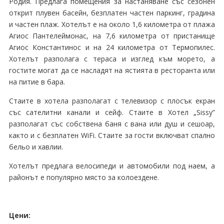
Родия. Предлага помещения за настаняване със сезонен
открит плувен басейн, безплатен частен паркинг, градина
и частен плаж. Хотелът е на около 1,6 километра от плажа
Агиос Пантелеймонас, на 7,6 километра от пристанище
Агиос Константинос и на 24 километра от Термопилес.
Хотелът разполага с тераса и изглед към морето, а
гостите могат да се насладят на ястията в ресторанта или
на питие в бара.
Стаите в хотела разполагат с телевизор с плосък екран
със сателитни канали и сейф. Стаите в Хотел „Sissy”
разполагат със собствена баня с вана или душ и сешоар,
както и с безплатен WiFi. Стаите за гости включват спално
бельо и хавлии.
Хотелът предлага велосипеди и автомобили под наем, а
районът е популярно място за колоездене.
Цени: