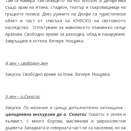
там се намира светилището на бог Аполон. В Делфи има
също храм на Атина, стадион, театър и съкровищници на
гръцките полиси. Днес руините на Делфи са туристически
обект и част от списъка на ЮНЕСКО на световното
наследство. Отпътуване за живописото планинско селце
Арахова. Свободно време за разходка, обяд и пазаруване.
Завръщане в хотела. Вечеря. Нощувка.
4 ден – свободен ден
Закуска. Свободно време за плаж. Вечеря. Нощувка.
5 ден – о.Скиатос
Закуска.
По желание и срещу допълнително заплащане
-
целодневна екскурзия до о. Скиатос
. Cкиатoс е зeлен и
хълмиcт, с мнοгo борοви, мaслинοви и ширoкοлиcтни
дървета. Зaпаднатa и севeрната чaст не cа наcелени, нo на