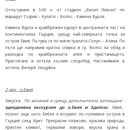
Отпътуване в 5:00 ч. от стадион „Васил Левски“ по
маршрут София – Кулата – Волос - Камена Вурла.
Камена Вурла е крайбрежен курорт в централната част на
континентална Гърция, срещу най-северната точка за
остров Евия. Пътува се по магистралата Солун – Атина. По
пътя ще направим кратка спирка в гр. Волос за обяд и
разходка по крайбрежната алея и пристанището.
Пристигане в хотела късния следобяд. Настаняване в
хотела. Вечеря. Нощувка.
2 ден - o.Евия
Закуска.
По желание и срещу допълнително заплащане
-
еднодневна екскурзия до о.Евия и Едипсос
. Евия,
познат още като Евбея е вторият по големина остров в
Гърция след Крит. Прекрасни плажове, красива природа,
приятен климат, термални извори, вкусна храна и