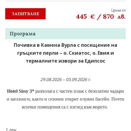
Цени от
ЗАПИТВАНЕ
445
/
870
€
лв.
Програма
Почивка в Камена Вурла с посещение на
гръцките перли – о. Скиатос, о. Евия и
термалните извори за Едипсос
29.08.2026 – 03.09.2026 г.
Hotel Sissy 3*
р
азполага с частен плаж с безплатни чадъри
и шезлонги, както и сезонен открит плувен басейн.
Почти
всички помещения са с изглед към морето.
1 ден