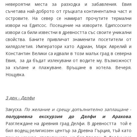
невероятни места за разходка и забавления. Евия
съчетава най-доброто от гръцката континентална част и
островите. На север се намират прочутите термални
извори на Едипсос. Посещение на изворите. Едипсоските
извори са били известни в древността със своите уникални
свойства. Баните привличат знаменити посетители от
хилядолетия. Императори като Адриан, Марк Аврелий и
Константин Велики са идвали в този малък град в северна
Евия, за да бъдат излекувани от водите му. Възможност
за къпане и плажуване. Връщане в хотела. Вечеря.
Нощувка.
3 ден - Делфи
Закуска.
По желание и срещу допълнително заплащане
-
полудневна екскурзия до Делфи и Арахова
.
Разглеждане на древния град Делфи. В древността той е
бил водещ религиозен център за Древна Гърция, тъй като