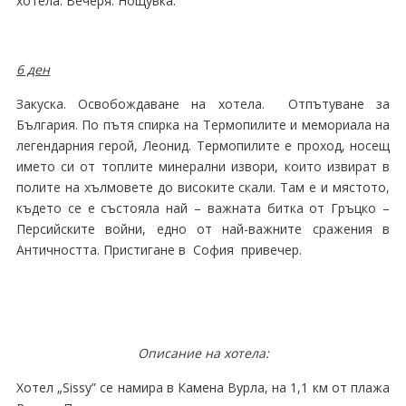
хотела. Вечеря. Нощувка.
6 ден
Закуска. Освобождаване на хотела. Отпътуване за
България. По пътя спирка на Термопилите и мемориала на
легендарния герой, Леонид. Термопилите е проход, носещ
името си от топлите минерални извори, които извират в
полите на хълмовете до високите скали. Там е и мястото,
където се е състояла най – важната битка от Гръцко –
Персийските войни, едно от най-важните сражения в
Античността. Пристигане в София привечер.
Описание на хотела:
Хотел „Sissy” се намира в Камена Вурла, на 1,1 км от плажа