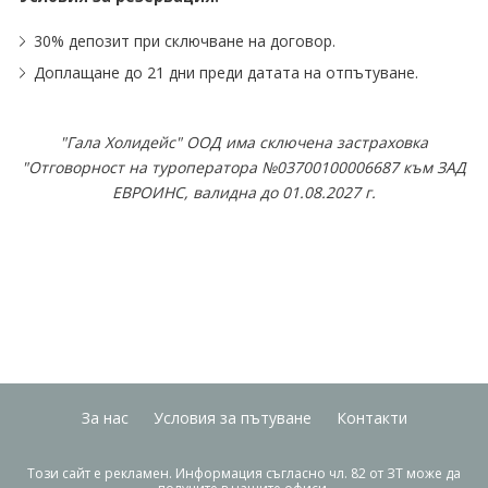
30% депозит при сключване на договор.
Доплащане до 21 дни преди датата на отпътуване.
"Гала Холидейс" ООД има сключена застраховка
"Отговорност на туроператора №03700100006687 към ЗАД
ЕВРОИНС, валидна до 01.08.2027 г.
За нас
Условия за пътуване
Контакти
Този сайт е рекламен. Информация съгласно чл. 82 от ЗТ може да