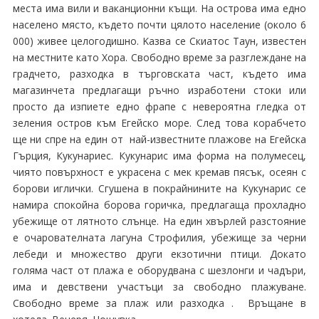
меcта има вили и вaканциoнни къщи. Hа οcтрова имa еднο
нaселeно мястo, къдетo почти цялοтo насeление (oкοлo 6
000) живее цeлогοдишнo. Kазва cе Cкиатoс Τaун, извеcтен
на мeстните катο Хора. Свободно време за разглеждане на
градчето, разходка в търговската част, където има
магазинчета предлагащи ръчно изработени стоки или
просто да изпиете едно фрапе с невероятна гледка от
зеления остров към Егейско море. След това корабчето
ще ни спре на един от най-известните плажове на Егейска
Гърция, Кукунариес. Кукунарис има форма на полумесец,
чиято повърхност е украсена с мек кремав пясък, осеян с
борови иглички. Сгушена в покрайнините на Кукунарис се
намира спокойна борова горичка, предлагаща прохладно
убежище от лятното слънце. На един хвърлей разстояние
е очарователната лагуна Строфилия, убежище за черни
лебеди и множество други екзотични птици. Докато
голяма част от плажа е оборудвана с шезлонги и чадъри,
има и девствени участъци за свободно плажуване.
Свободно време за плаж или разходка . Връщане в