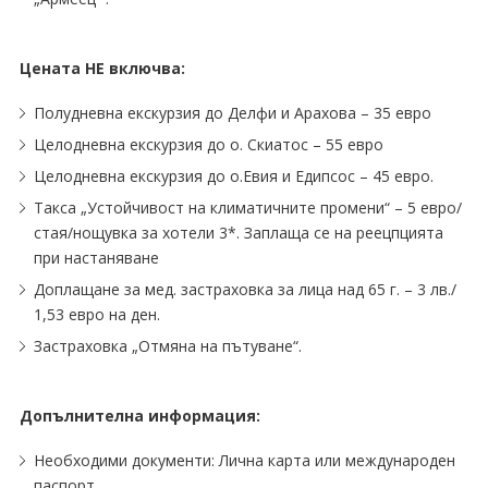
Цената НЕ включва:
Полудневна екскурзия до Делфи и Арaхoва – 35 евро
Целодневна екскурзия до о. Скиатос – 55 евро
Целодневна екскурзия до о.Евия и Едипсос – 45 евро.
Такса „Устойчивост на климатичните промени“ – 5 евро/
стая/нощувка за хотели 3*. Заплаща се на реецпцията
при настаняване
Доплащане за мед. застраховка за лица над 65 г. – 3 лв./
1,53 евро на ден.
Застраховка „Отмяна на пътуване“.
Допълнителна информация:
Необходими документи: Лична карта или международен
паспорт