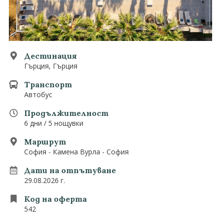
0882 907 335
Запитване
Екзотични
Последвайте ни
Дестинация
Гърция, Гърция
Транспорт
Автобус
Продължителност
6 дни / 5 нощувки
Маршрут
София - Камена Вурла - София
Дати на отпътуване
29.08.2026 г.
Код на оферта
542