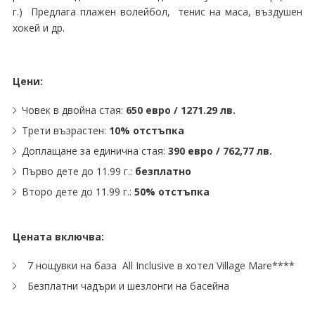
г.) Предлага плажен волейбол, тенис на маса, въздушен
хокей и др.
Цени:
Човек в двойна стая:
650 евро / 1271.29 лв.
Трети възрастен:
10% отстъпка
Доплащане за единична стая:
390
евро / 762,77 лв.
Първо дете до 11.99 г.:
безплатно
Второ дете до 11.99 г.:
50% отстъпка
Цената включва:
7 нощувки на база All Inclusive в хотел Village Mare****
Безплатни чадъри и шезлонги на басейна