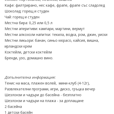
Кафе: филтрирано, нес кафе, фрапе, фрапе със сладолед
Шоколад: горещ и студен
Чай: горещ и студен
Местна бира: 0,25 или 0,5 л
Местни аперитиви: кампари, мартини, вермут
Местни алкохоли напитки: текила, водка, ром, джин, уиски
Местни ликьори: банан, синьо кюрасо, кайсия, вишна,
ирландски крем
Коктейли, детски коктейли
Бренди, узо, домашно вино.
Допълнителна информация:
Тенис на маса, плажен волей, мини-клуб (4-12г),
Развлекателни програми, игри, диско, гръцка вечер
Шезлонзи и чадъри до басейна - безплатно
Шезлонзи и чадъри на плажа - за доплащане
2 басейна
1 детски басейн