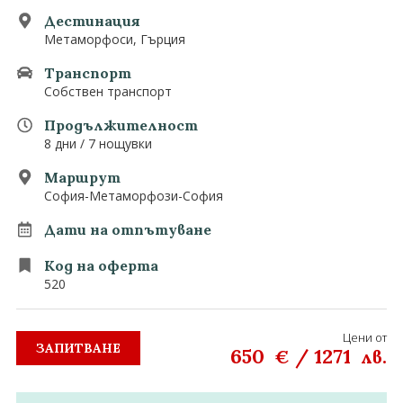
0882 907 335
Запитване
Дестинация
Екзотични
Метаморфоси, Гърция
Последвайте ни
Транспорт
Собствен транспорт
Продължителност
8 дни / 7 нощувки
Маршрут
София-Метаморфози-София
Дати на отпътуване
Код на оферта
520
Цени от
ЗАПИТВАНЕ
650
/
1271
€
лв.