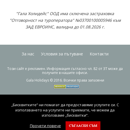
"Гала Холидейс" ООД има сключена застраховка
"Отговорност на туроператора" №03700100005946 към
ЗАД ЕВРОИНС, валидна до 01.08.2026 г.
За нас
Условия за пътуване
Контакти
Този сайт е рекламен. Информация съгласно чл. 82 от ЗТ може да
получите в нашите офиси.
Gala Holidays © 2016. Всички права запазени
„Бисквитките“ ни помагат да предоставяме услугите си. С
използването на услугите ни приемате, че можем да
използваме „бисквитки“.
Прочети повече
СЪГЛАСЕН СЪМ