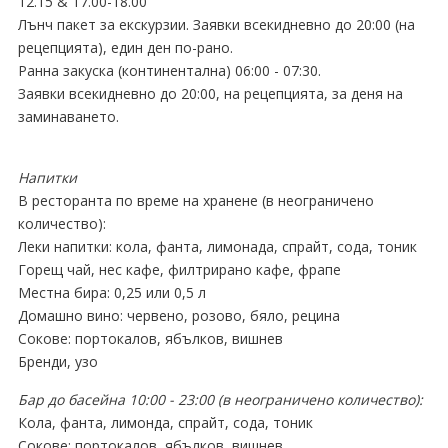
12.15 & 17.00-18.00
Лънч пакет за екскурзии. Заявки всекидневно до 20:00 (на
рецепцията), един ден по-рано.
Ранна закуска (континентална) 06:00 - 07:30.
Заявки всекидневно до 20:00, на рецепцията, за деня на
заминаването.
Напитки
В ресторанта по време на хранене (в неограничено
количество):
Леки напитки: кола, фанта, лимонада, спрайт, сода, тоник
Горещ чай, нес кафе, филтрирано кафе, фрапе
Местна бира: 0,25 или 0,5 л
Домашно вино: червено, розово, бяло, рецина
Сокове: портокалов, ябълков, вишнев
Бренди, узо
Бар до басейна 10:00 - 23:00 (в неограничено количество):
Кола, фанта, лимонда, спрайт, сода, тоник
Сокове: портокалов, ябълков, вишнев