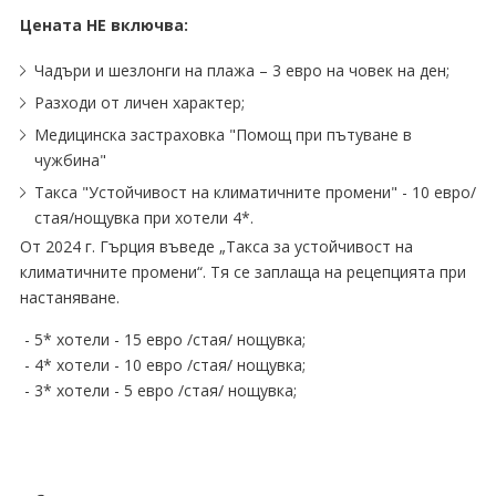
Цената НЕ включва:
Чадъри и шезлонги на плажа – 3 евро на човек на ден;
Разходи от личен характер;
Медицинска застраховка "Помощ при пътуване в
чужбина"
Такса "Устойчивост на климатичните промени" - 10 евро/
стая/нощувка при хотели 4*.
От 2024 г. Гърция въведе „Такса за устойчивост на
климатичните промени“. Тя се заплаща на рецепцията при
настаняване.
- 5* хотели - 15 евро /стая/ нощувка;
- 4* хотели - 10 евро /стая/ нощувка;
- 3* хотели - 5 евро /стая/ нощувка;