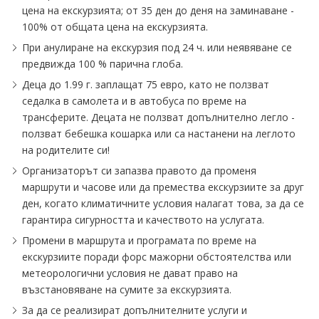
цена на екскурзията; от 35 ден до деня на заминаване -
100% от общата цена на екскурзията.
При анулиране на екскурзия под 24 ч. или неявяване се
предвижда 100 % парична глоба.
Деца до 1.99 г. заплащат 75 евро, като не ползват
седалка в самолета и в автобуса по време на
трансферите. Децата не ползват допълнително легло -
ползват бебешка кошарка или са настанени на леглото
на родителите си!
Организаторът си запазва правото да променя
маршрути и часове или да премества екскурзиите за друг
ден, когато климатичните условия налагат това, за да се
гарантира сигурността и качеството на услугата.
Промени в маршрута и програмата по време на
екскурзиите поради форс мажорни обстоятелства или
метеорологични условия не дават право на
възстановяване на сумите за екскурзията.
За да се реализират допълнителните услуги и