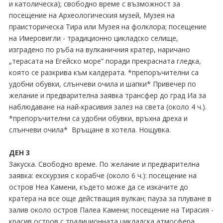
и католическа); свободно време с възможност за
посещение на Археологическия музей, Музея на
праисторическа Тира или Музея на фолклора; посещение
на Имеровигли - традиционно цикладско селище,
изградено по ръба на вулканичния кратер, наричано
„терасата на Егейско море” поради прекрасната гледка,
която се разкрива към калдерата. *препоръчителни са
удобни обувки, слънчеви очила и шапки* Привечер по
желание и предварителна заявка трансфер до град Иа за
наблюдаване на най-красивия залез на света (около 4 ч.).
*препоръчителни са удобни обувки, връхна дреха и
слънчеви очила* Връщане в хотела. Нощувка.
ДЕН 3
Закуска. Свободно време. По желание и предварителна
заявка: екскурзия с корабче (около 6 ч.): посещение на
остров Неа Камени, където може да се изкачите до
кратера на все още действащия вулкан; пауза за плуване в
залив около остров Палеа Камени; посещение на Тирасия -
красив остров с традиционната цикладска атмосфера,