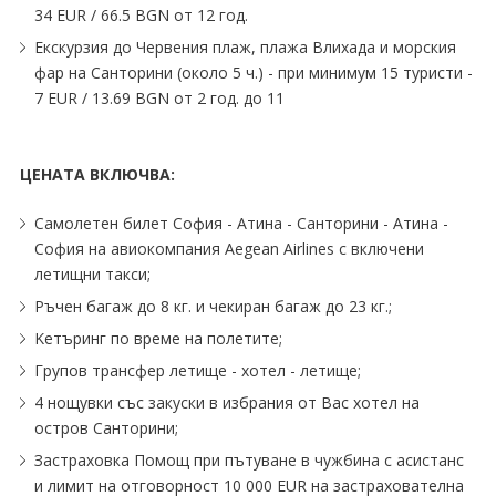
34 EUR ∕ 66.5 BGN от 12 год.
Екскурзия до Червения плаж, плажа Влихада и морския
фар на Санторини (около 5 ч.) - при минимум 15 туристи -
7 EUR ∕ 13.69 BGN от 2 год. до 11
ЦЕНАТА ВКЛЮЧВА:
Самолетен билет София - Атина - Санторини - Атина -
София на авиокомпания Aegean Airlines с включени
летищни такси;
Ръчен багаж до 8 кг. и чекиран багаж до 23 кг.;
Kетъринг по време на полетите;
Групов трансфер летище - хотел - летище;
4 нощувки със закуски в избрания от Вас хотел на
остров Санторини;
Застраховка Помощ при пътуване в чужбина с асистанс
и лимит на отговорност 10 000 EUR на застрахователна