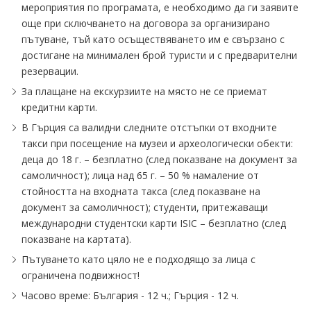
мероприятия по програмата, е необходимо да ги заявите
още при сключването на договора за организирано
пътуване, тъй като осъществяването им е свързано с
достигане на минимален брой туристи и с предварителни
резервации.
За плащане на екскурзиите на място не се приемат
кредитни карти.
В Гърция са валидни следните отстъпки от входните
такси при посещение на музеи и археологически обекти:
деца до 18 г. – безплатно (след показване на документ за
самоличност); лица над 65 г. – 50 % намаление от
стойността на входната такса (след показване на
документ за самоличност); студенти, притежаващи
международни студентски карти ISIC – безплатно (след
показване на картата).
Пътуването като цяло не е подходящо за лица с
ограничена подвижност!
Часово време: България - 12 ч.; Гърция - 12 ч.