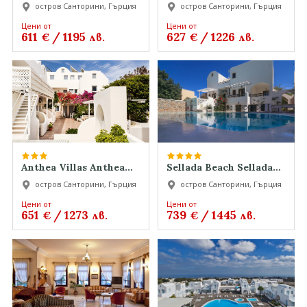
Santorini Hotel
остров Санторини, Гърция
остров Санторини, Гърция
Santorini
Цени от
Цени от
611
/
1195
627
/
1226
€
лв.
€
лв.
Anthea Villas Anthea
Sellada Beach Sellada
Villas Anthea Villas
Beach Sellada Beach
остров Санторини, Гърция
остров Санторини, Гърция
Цени от
Цени от
651
/
1273
739
/
1445
€
лв.
€
лв.