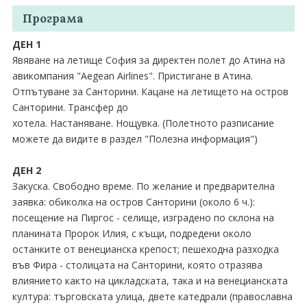
Програма
ДЕН 1
Явяване на летище София за директен полет до Атина на
авикомпания "Aegean Airlines". Пристигане в Атина.
Отпътуване за Санторини. Кацане на летището на остров
Санторини. Трансфер до
хотела. Настаняване. Нощувка. (Полетното разписание
можете да видите в раздел "Полезна информация")
ДЕН 2
Закуска. Свободно време. По желание и предварителна
заявка: обиколка на остров Санторини (около 6 ч.):
посещение на Пиргос - селище, изградено по склона на
планината Пророк Илия, с къщи, подредени около
останките от венецианска крепост; пешеходна разходка
във Фира - столицата на Санторини, която отразява
влиянието както на цикладската, така и на венецианската
култура: търговската улица, двете катедрали (православна