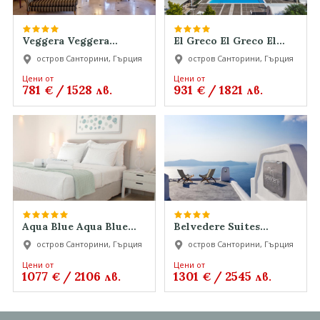
Veggera Veggera
El Greco El Greco El
Veggera
Greco
остров Санторини, Гърция
остров Санторини, Гърция
Цени от
Цени от
781
/
1528
931
/
1821
€
лв.
€
лв.
Aqua Blue Aqua Blue
Belvedere Suites
Aqua Blue
Belvedere Suites
остров Санторини, Гърция
остров Санторини, Гърция
Belvedere Suites
Цени от
Цени от
1077
/
2106
1301
/
2545
€
лв.
€
лв.