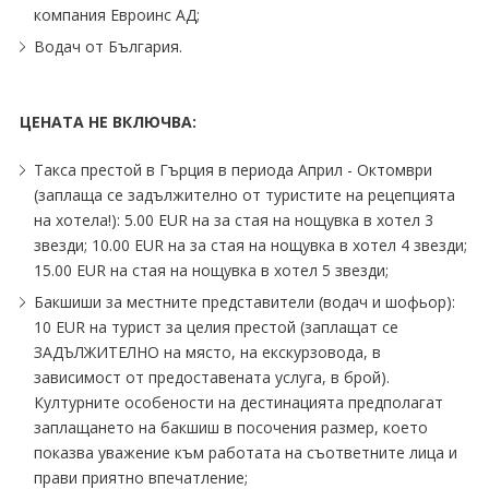
компания Евроинс АД;
Водач от България.
ЦЕНАТА НЕ ВКЛЮЧВА:
Такса престой в Гърция в периода Април - Октомври
(заплаща се задължително от туристите на рецепцията
на хотела!): 5.00 EUR на за стая на нощувка в хотел 3
звезди; 10.00 EUR на за стая на нощувка в хотел 4 звезди;
15.00 EUR на стая на нощувка в хотел 5 звезди;
Бакшиши за местните представители (водач и шофьор):
10 EUR на турист за целия престой (заплащат се
ЗАДЪЛЖИТЕЛНО на място, на екскурзовода, в
зависимост от предоставената услуга, в брой).
Културните особености на дестинацията предполагат
заплащането на бакшиш в посочения размер, което
показва уважение към работата на съответните лица и
прави приятно впечатление;