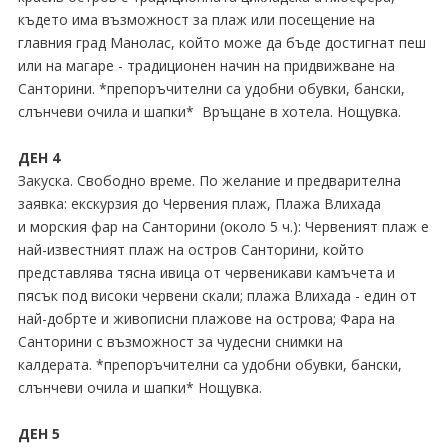
където има възможност за плаж или посещение на
главния град Манолас, който може да бъде достигнат пеш
или на магаре - традиционен начин на придвижване на
Санторини. *препоръчителни са удобни обувки, бански,
слънчеви очила и шапки* Връщане в хотела. Нощувка.
ДЕН 4
Закуска. Свободно време. По желание и предварителна
заявка: екскурзия до Червения плаж, Плажа Влихада
и морския фар на Санторини (около 5 ч.): Червеният плаж е
най-известният плаж на остров Санторини, който
представлява тясна ивица от червеникави камъчета и
пясък под високи червени скали; плажа Влихада - един от
най-добрте и живописни плажове на острова; Фара на
Санторини с възможност за чудесни снимки на
калдерата. *препоръчителни са удобни обувки, бански,
слънчеви очила и шапки* Нощувка.
ДЕН 5