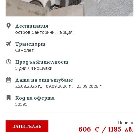
0882 907 335
Запитване
Екзотични
Последвайте ни
Дестинация
остров Санторини, Гърция
Транспорт
Самолет
Продължителност
5 дни / 4 нощувки
Дати на отпътуване
26.08.2026 г.,
09.09.2026 г.,
23.09.2026 г.
Код на оферта
50595
Цени от
ЗАПИТВАНЕ
606
/
1185
€
лв.