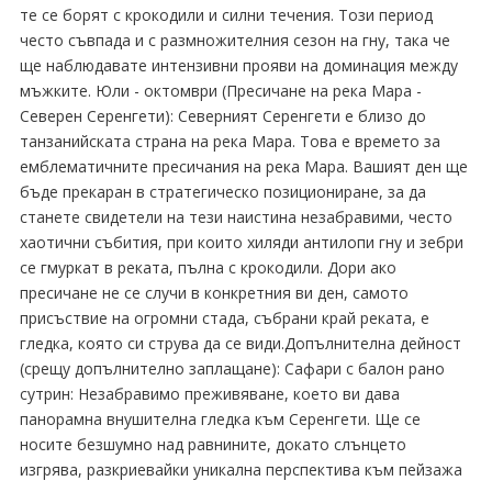
те се борят с крокодили и силни течения. Този период
често съвпада и с размножителния сезон на гну, така че
ще наблюдавате интензивни прояви на доминация между
мъжките. Юли - октомври (Пресичане на река Мара -
Северен Серенгети): Северният Серенгети е близо до
танзанийската страна на река Мара. Това е времето за
емблематичните пресичания на река Мара. Вашият ден ще
бъде прекаран в стратегическо позициониране, за да
станете свидетели на тези наистина незабравими, често
хаотични събития, при които хиляди антилопи гну и зебри
се гмуркат в реката, пълна с крокодили. Дори ако
пресичане не се случи в конкретния ви ден, самото
присъствие на огромни стада, събрани край реката, е
гледка, която си струва да се види.Допълнителна дейност
(срещу допълнително заплащане): Сафари с балон рано
сутрин: Незабравимо преживяване, което ви дава
панорамна внушителна гледка към Серенгети. Ще се
носите безшумно над равнините, докато слънцето
изгрява, разкриевайки уникална перспектива към пейзажа