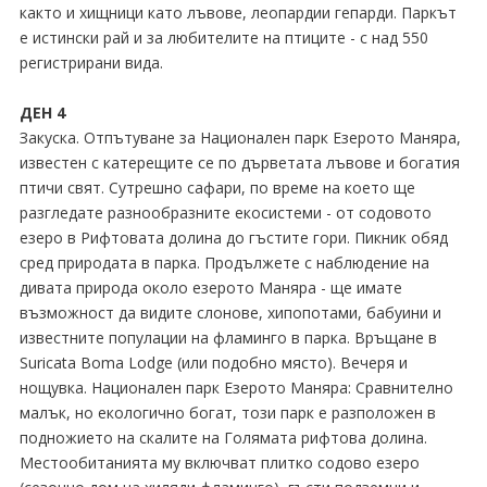
както и хищници като лъвове, леопардии гепарди. Паркът
е истински рай и за любителите на птиците - с над 550
регистрирани вида.
ДЕН 4
Закуска. Отпътуване за Национален парк Езерото Маняра,
известен с катерещите се по дърветата лъвове и богатия
птичи свят. Сутрешно сафари, по време на което ще
разгледате разнообразните екосистеми - от содовото
езеро в Рифтовата долина до гъстите гори. Пикник обяд
сред природата в парка. Продължете с наблюдение на
дивата природа около езерото Маняра - ще имате
възможност да видите слонове, хипопотами, бабуини и
известните популации на фламинго в парка. Връщане в
Suricata Boma Lodge (или подобно място). Вечеря и
нощувка. Национален парк Езерото Маняра: Сравнително
малък, но екологично богат, този парк е разположен в
подножието на скалите на Голямата рифтова долина.
Местообитанията му включват плитко содово езеро