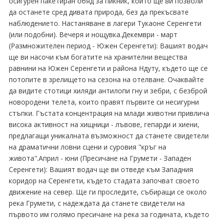
осигурен пакетиран обяд за пикник, който ще ви позволи
да останете сред дивата природа, без да прекъсвате
наблюдението. Настаняване в лагери Тукаоне Серенгети
(или подобни). Вечеря и нощувка.Декември - март
(Размножителен период - Южен Серенгети): Вашият водач
ще ви насочи към богатите на хранителни вещества
равнини на Южен Серенгети и района Ндуту, където ще се
потопите в зрелището на сезона на отелване. Очаквайте
да видите стотици хиляди антилопи гну и зебри, с безброй
новородени телета, които правят първите си несигурни
стъпки. Гъстата концентрация на млади животни привлича
висока активност на хищници - лъвове, гепарди и хиени,
предлагащи уникалната възможност да станете свидетели
на драматични ловни сцени и суровия "кръг на
живота".Април - юни (Пресичане на Грумети - Западен
Серенгети): Вашият водач ще ви отведе към Западния
коридор на Серенгети, където стадата започват своето
движение на север. Ще ги проследите, събиращи се около
река Грумети, с надеждата да станете свидетели на
първото им голямо пресичане на река за годината, където