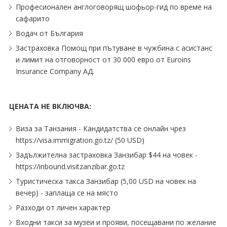
Професионален англоговорящ шофьор-гид по време на
сафарито
Водач от България
Застраховка Помощ при пътуване в чужбина с асистанс
и лимит на отговорност от 30 000 евро от Euroins
Insurance Company АД.
ЦЕНАТА НЕ ВКЛЮЧВА:
Виза за Танзания - Кандидатства се онлайн чрез
https:∕∕visa.immigration.go.tz∕ (50 USD)
Задължителна застраховка Занзибар $44 на човек -
https:∕∕inbound.visitzanzibar.go.tz
Туристическа такса Занзибар (5,00 USD на човек на
вечер) - заплаща се на място
Разходи от личен характер
Входни такси за музеи и прояви, посещавани по желание