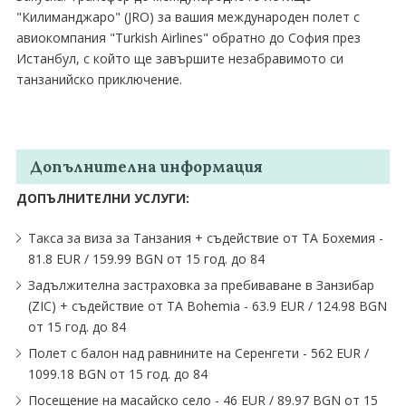
"Килиманджаро" (JRO) за вашия международен полет с
авиокомпания "Turkish Airlines" обратно до София през
Истанбул, с който ще завършите незабравимото си
танзанийско приключение.
Допълнителна информация
ДОПЪЛНИТЕЛНИ УСЛУГИ:
Такса за виза за Танзания + съдействие от ТА Бохемия -
81.8 EUR ∕ 159.99 BGN от 15 год. до 84
Задължителна застраховка за пребиваване в Занзибар
(ZIC) + съдействие от ТА Bohemia - 63.9 EUR ∕ 124.98 BGN
от 15 год. до 84
Полет с балон над равнините на Серенгети - 562 EUR ∕
1099.18 BGN от 15 год. до 84
Посещение на масайско село - 46 EUR ∕ 89.97 BGN от 15