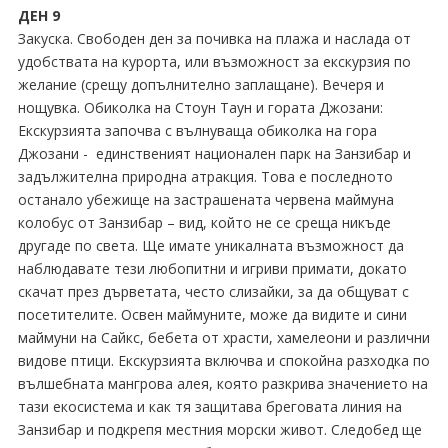
ДЕН 9
Закуска. Свободен ден за почивка на плажа и наслада от
удобствата на курорта, или възможност за екскурзия по
желание (срещу допълнително заплащане). Вечеря и
нощувка. Обиколка на Стоун Таун и гората Джозани:
Екскурзията започва с вълнуваща обиколка на гора
Джозани - единственият национален парк на Занзибар и
задължителна природна атракция. Това е последното
останало убежище на застрашената червена маймуна
колобус от Занзибар – вид, който не се среща никъде
другаде по света. Ще имате уникалната възможност да
наблюдавате тези любопитни и игриви примати, докато
скачат през дърветата, често слизайки, за да общуват с
посетителите. Освен маймуните, може да видите и сини
маймуни на Сайкс, бебета от храсти, хамелеони и различни
видове птици. Екскурзията включва и спокойна разходка по
вълшебната мангрова алея, която разкрива значението на
тази екосистема и как тя защитава бреговата линия на
Занзибар и подкрепя местния морски живот. Следобед ще