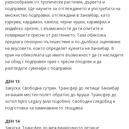
разнообразие от тропически растения, дървета и
подправки. Ще научите за отглеждането и употребата на
множество подправки, отглеждани в Занзибар, като
куркума, кардамон, канела, черни чушки, карамфил и
индийско орехче, с възможности да ги опитате и
помиришете пресни от растението. Тази обиколка
предлага сензорно пътешествие и по-дълбоко оценяване
на вкусовете, които определят кухнята на Занзибар. В
края на обиколката ще имате възможност да се насладите
на обяд с подправен ориз с пресни плодове и да
разгледате сувенири с подправки.
ДЕН 13
Закуска. Свободна сутрин. Трансфер до летище Занзибар
за вашия местен полет обратно до Аруша. Трансфер до
хотел Njiro Legacy (или подобен). Свободен следобед и
подготовка за заминаването. Нощувка.
ДЕН 14
Закуска. Трансфер до международното летище