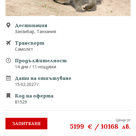
0882 907 335
Запитване
Екзотични
Последвайте ни
Дестинация
Занзибар, Танзания
Транспорт
Самолет
Продължителност
14 дни / 11 нощувки
Дати на отпътуване
15.02.2027 г.
Код на оферта
81529
Цени от
ЗАПИТВАНЕ
5199
/
10168
€
лв.