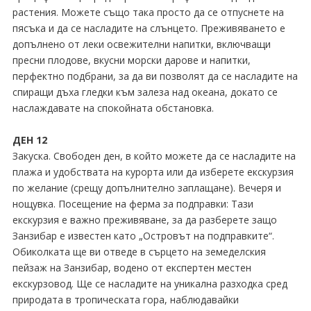
растения. Можете също така просто да се отпуснете на
пясъка и да се насладите на слънцето. Преживяването е
допълнено от леки освежителни напитки, включващи
пресни плодове, вкусни морски дарове и напитки,
перфектно подбрани, за да ви позволят да се насладите на
спиращи дъха гледки към залеза над океана, докато се
наслаждавате на спокойната обстановка.
ДЕН 12
Закуска. Свободен ден, в който можете да се насладите на
плажа и удобствата на курорта или да изберете екскурзия
по желание (срещу допълнително заплащане). Вечеря и
нощувка. Посещение на ферма за подправки: Тази
екскурзия е важно преживяване, за да разберете защо
Занзибар е известен като „Островът на подправките“.
Обиколката ще ви отведе в сърцето на земеделския
пейзаж на Занзибар, водено от експертен местен
екскурзовод. Ще се насладите на уникална разходка сред
природата в тропическата гора, наблюдавайки