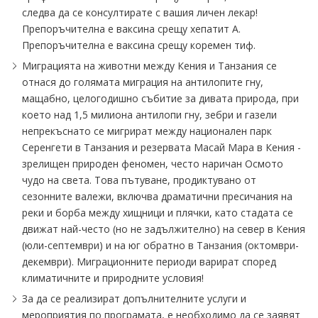
следва да се консултирате с вашия личен лекар!
Препоръчителна е ваксина срещу хепатит А.
Препоръчителна е ваксина срещу коремен тиф.
Миграцията на животни между Кения и Танзания се
отнася до голямата миграция на антилопите гну,
мащабно, целогодишно събитие за дивата природа, при
което над 1,5 милиона антилопи гну, зебри и газели
непрекъснато се мигрират между национален парк
Серенгети в Танзания и резервата Масай Мара в Кения -
зрелищен природен феномен, често наричан Осмото
чудо на света. Това пътуване, продиктувано от
сезонните валежи, включва драматични пресичания на
реки и борба между хищници и плячки, като стадата се
движат най-често (но не задължително) на север в Кения
(юли-септември) и на юг обратно в Танзания (октомври-
декември). Миграционните периоди варират според
климатичните и природните условия!
За да се реализират допълнителните услуги и
мероприятия по програмата, е необходимо да се заявят