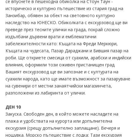
се впуснете в пешеходна обиколка на Стоун Таун -
историческо и културно пътешествие из стария град на
Занзибар, обявен за обект на световното културно
наследство на ЮНЕСКО. Обиколката с екскурзовод ще ви
преведе през тесните улички на града, покрай сложно
издълбани дървени врати и емблематични
забележителности като: Къщата на Фреди Меркюри,
Къщата на чудесата, Пазар Дараджани и Бившия пазар на
роби. Ще откриете смесица от суахили, арабски и индийски
влияния, оформили този оживен пристанищен град.
Вашият екскурзовод ще ви запознае и с културата на
суахили народа, като ще имате възможност за пазаруване
на сувенири от местни занаятчийски магазинчета,
разположени из лабиринта от улички.
ДЕН 10
Закуска. Свободен ден, в който можете насладите на
плажа и удобствата на курорта или допълнителна
екскурзия (срещу допълнително заплащане). Вечеря и
нощувка. Морско пътешествие с лодка: Тази екскурзия