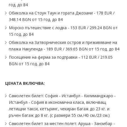
год. до 84
Обиколка на Стоун Таун и гората Джозани - 178 EUR ∕
348.14 BGN от 15 год. до 84
Морско пътешествие с лодка - 153 EUR ∕ 299.24 BGN от
15 год. до 84
Обиколка на Затворническия остров и преживяване на
плажа Накупенда - 189 EUR ∕ 369.65 BGN от 15 год. до 84
Посещение на ферма за подправки - 112 EUR ∕ 219.05
BGN от 15 год. до 84
ЦЕНАТА ВКЛЮЧВА:
Самолетен билет: София - Истанбул - Килиманджаро -
Истанбул - София в икономична класа, включващ
летищни такси, кетъринг, чекиран багаж до 23 кг. и
ръчен багаж до 8 кг. (с размери 55 см.∕40 см.∕23 см.)
Самолетен билет за местен полет: Аруша - Занзибар -