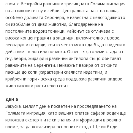
своите безкрайни равнини и зрелищната Голяма миграция
на антилопите гну и зебри. Централната част на парка,
особено долината Серонера, е известна с целогодишното
си изобилие от диви животни, благодарение на
постоянните водоизточници. Районът се отличава с
висока концентрация на хищници, включително лъвове,
леопарди и гепарди, които често могат да бъдат видени в
действие - в лов или почивка. Освен тях, големи стада от
гну, зебри, жирафи и различни антилопи също обитават
равнините на Серенгети. Пейзажът варира от открити
пасища до копи (характерни скалисти издатини) и
крайречни гори - всяка среда поддържа различни видове
животински и растителен свят.
ДЕН 6
Закуска. Целият ден е посветен на проследяването на
Голямата миграция, като вашият опитен сафари водач ще
използва експертните си знания и информация в реално
време, за да локализира основните стада. Ще ви бъде