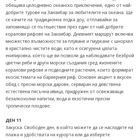
обещава целодневно океанско приключение, едно от най-
добрите турове на Занзибар за любителите на океана. Ще
се качите на традиционна лодка доу, отплавайки за
запомнящо се пътешествие през един от най-добрите
коралови рифове на Занзибар. Дневният маршрут включва
множество възможности за плуване и гмуркане с шнорхел
в кристално чистите води, като е осигурена цялата
екипировка, което ще ви позволи да наблюдавате безброй
цветни риби и други морски създания сред жизнените
коралови рифове и подводните растения, които формират
екосистемата на бариерния риф. Основен акцент е вкусен
обяд с пресни морски дарове, сервиран на девствена
естествена пясъчна ивица, придружен от освежаващи
безалкохолни напитки, вода и екзотични пресни
тропически плодове.
ДЕН 11
Закуска. Свободен ден, в който можете да се насладите на
плажа и удобствата на курорта или да изберете