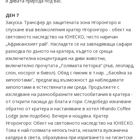
и дивата природа под вас.
ДЕН 7
Закуска. Трансфер до защитената зона Нгоронгоро и
спускане във великолепния кратер Нгоронгоро - обект на
световното наследство на ЮНЕСКО, често наричан
„Африканският рай“. Насладете се на завладяваща сафари
разходка по дъното на кратера, където се среща
изключителна концентрация на диви животни,
включително прочутата „Голямата петорка“ (лъв, леопард,
слон, носорог и бивол). Обяд с пикник в т.нар. ,,басейна за
хипопотами'', предлагащ възможност да наблюдавате
хипопотами в естествената им среда. Продължете с
изследване на разнообразните местообитания в кратера -
от открити пасища до блата и гори. Следобедо изкачване
обратно от кратера и настаняване в хотел Hhando Coffee
Lodge (или подобен). Вечеря и нощувка. Кратер
Нгоронгоро: Обект на световното наследство на ЮНЕСКО.
Това е най-голямата непокътната, незалята вулканична
калдера в света, образувана при изригването на гигантски