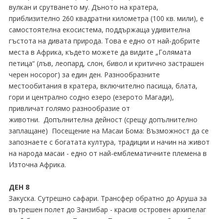
вулкан и срутването му. Дъното на кратера,
приблизително 260 квадратни километра (100 кв. мили), е
самостоятелна екосистема, поддържаща удивителна
гъстота на дивата природа. Това е едно от най-добрите
места в Африка, където можете да видите „Голямата
петица“ (лъв, леопард, слон, бивол и критично застрашен
черен носорог) за един ден. Разнообразните
местообитания в кратера, включително пасища, блата,
гори и централно содно езеро (езерото Магади),
привличат голямо разнообразие от
животни. Допълнителна дейност (срещу допълнително
заплащане) Посещение на Масаи Бома: Възможност да се
запознаете с богатата култура, традиции и начин на живот
на народа масаи - едно от най-емблематичните племена в
Източна Африка.
ДЕН 8
Закуска. Сутрешно сафари. Трансфер обратно до Аруша за
вътрешен полет до Занзибар - красив островен архипелаг