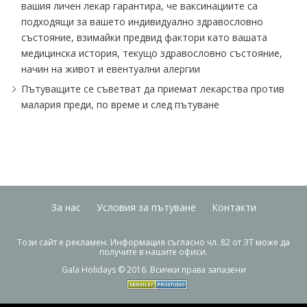
вашия личен лекар гарантира, че ваксинациите са
подходящи за вашето индивидуално здравословно
състояние, взимайки предвид фактори като вашата
медицинска история, текущo здравословнo състояние,
начин на живот и евентуални алергии
Пътуващите се съветват да приемат лекарства против
малария преди, по време и след пътуване
За нас
Условия за пътуване
Контакти
Този сайт е рекламен. Информация съгласно чл. 82 от ЗТ може да
получите в нашите офиси.
Gala Holidays © 2016. Всички права запазени