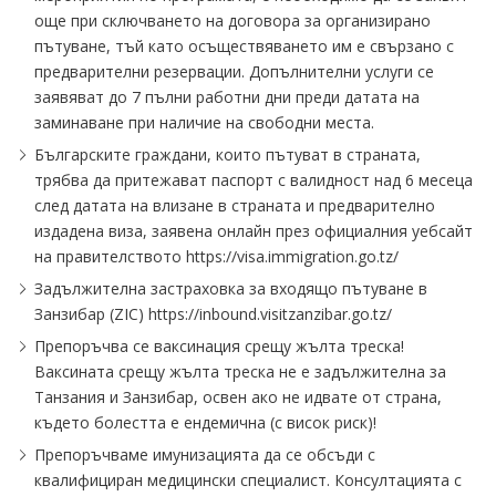
още при сключването на договора за организирано
пътуване, тъй като осъществяването им е свързано с
предварителни резервации. Допълнителни услуги се
заявяват до 7 пълни работни дни преди датата на
заминаване при наличие на свободни места.
Българските граждани, които пътуват в страната,
трябва да притежават паспорт с валидност над 6 месеца
след датата на влизане в страната и предварително
издадена виза, заявена онлайн през официалния уебсайт
на правителството https:∕∕visa.immigration.go.tz∕
Задължителна застраховка за входящо пътуване в
Занзибар (ZIC) https:∕∕inbound.visitzanzibar.go.tz∕
Препоръчва се ваксинация срещу жълта треска!
Ваксината срещу жълта треска не е задължителна за
Танзания и Занзибар, освен ако не идвате от страна,
където болестта е ендемична (с висок риск)!
Препоръчваме имунизацията да се обсъди с
квалифициран медицински специалист. Консултацията с