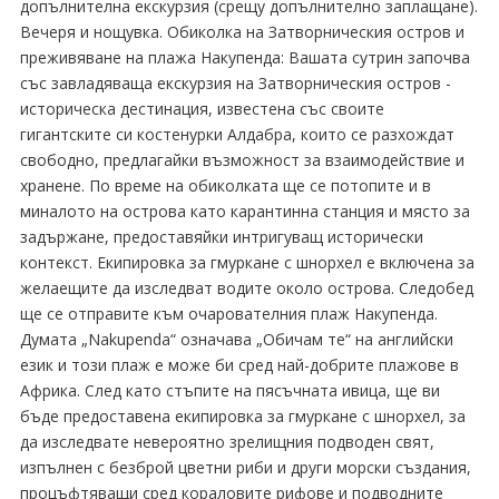
допълнителна екскурзия (срещу допълнително заплащане).
Вечеря и нощувка. Обиколка на Затворническия остров и
преживяване на плажа Накупенда: Вашата сутрин започва
със завладяваща екскурзия на Затворническия остров -
историческа дестинация, известена със своите
гигантските си костенурки Алдабра, които се разхождат
свободно, предлагайки възможност за взаимодействие и
хранене. По време на обиколката ще се потопите и в
миналото на острова като карантинна станция и място за
задържане, предоставяйки интригуващ исторически
контекст. Екипировка за гмуркане с шнорхел е включена за
желаещите да изследват водите около острова. Следобед
ще се отправите към очарователния плаж Накупенда.
Думата „Nakupenda“ означава „Обичам те“ на английски
език и този плаж е може би сред най-добрите плажове в
Африка. След като стъпите на пясъчната ивица, ще ви
бъде предоставена екипировка за гмуркане с шнорхел, за
да изследвате невероятно зрелищния подводен свят,
изпълнен с безброй цветни риби и други морски създания,
процъфтяващи сред кораловите рифове и подводните