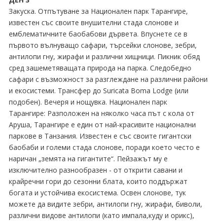
Закуска. Отпътуване за Национален парк Тарангире,
известен със своите внушителни стада слонове и
емблематичните баобабови дървета. Впуснете се в
първото вълнуващо сафари, търсейки слонове, зебри,
антилопи гну, жирафи и различни хищници. Пикник обяд
сред зашеметяващата природа на парка. Следобедно
сафари с възможност за разглеждане на различни райони
и екосистеми. Трансфер до Suricata Boma Lodge (или
подобен). Вечеря и нощувка. Национален парк
Тарангире: Разположен на няколко часа път с кола от
Аруша, Тарангире е един от най-красивите национални
паркове в Танзания. Известен е със своите гигантски
баобаби и големи стада слонове, поради което често е
наричан „земята на гигантите“. Пейзажът му е
изключително разнообразен - от открити савани и
крайречни гори до сезонни блата, които поддържат
богата и устойчива екосистема. Освен слонове, тук
можете да видите зебри, антилопи гну, жирафи, биволи,
различни видове антилопи (като импала,куду и орикс),