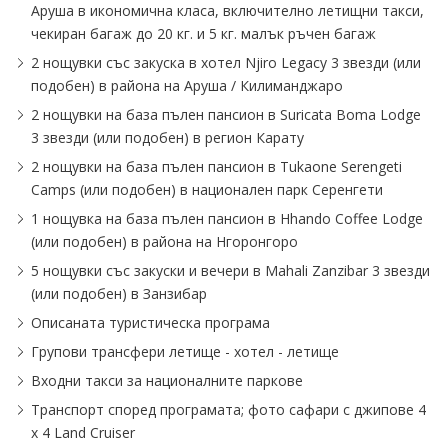
Аруша в икономична класа, включително летищни такси,
чекиран багаж до 20 кг. и 5 кг. малък ръчен багаж
2 нощувки със закуска в хотел Njirо Legacy 3 звезди (или
подобен) в района на Аруша ∕ Килиманджаро
2 нощувки на база пълен пансион в Suricata Boma Lodge
3 звезди (или подобен) в регион Карату
2 нощувки на база пълен пансион в Tukaone Serengeti
Camps (или подобен) в национален парк Серенгети
1 нощувка на база пълен пансион в Hhando Coffee Lodge
(или подобен) в района на Нгоронгоро
5 нощувки със закуски и вечери в Mahali Zanzibar 3 звезди
(или подобен) в Занзибар
Описаната туристическа програма
Групови трансфери летище - хотел - летище
Входни такси за националните паркове
Транспорт според програмата; фото сафари с джипове 4
x 4 Land Cruiser