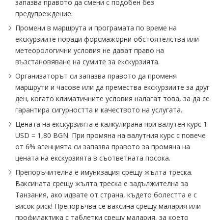
запазва правото да смени с подобен без
предупреждение.
Промени в маршрута и програмата по време на
екскурзиите поради форсмажорни обстоятелства или
метеорологични условия не дават право на
възстановяване на сумите за екскурзията.
Организаторът си запазва правото да променя
маршрути и часове или да премества екскурзиите за друг
ден, когато климатичните условия налагат това, за да се
гарантира сигурността и качеството на услугата.
Цената на екскурзията е калкулирана при валутен курс 1
USD = 1,80 BGN. При промяна на валутния курс с повече
от 6% агенцията си запазва правото за промяна на
цената на екскурзията в съответната посока.
Препоръчителна е имунизация срещу жълта треска.
Ваксината срещу жълта треска е задължителна за
Танзания, ако идвате от страна, където болестта е с
висок риск! Препоръчва се ваксина срещу малария или
профилактика с таблетки срещу малария, за което