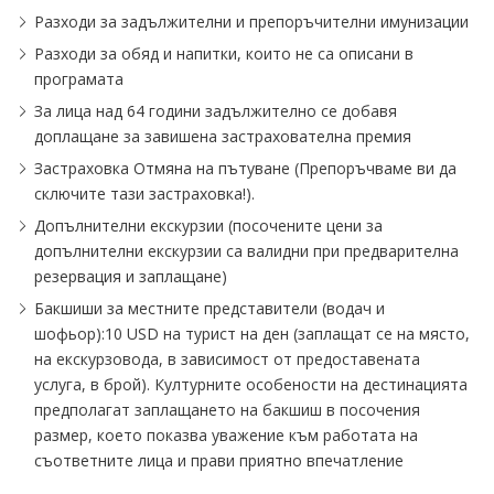
Разходи за задължителни и препоръчителни имунизации
Разходи за обяд и напитки, които не са описани в
програмата
За лица над 64 години задължително се добавя
доплащане за завишена застрахователна премия
Застраховка Отмяна на пътуване (Препоръчваме ви да
сключите тази застраховка!).
Допълнителни екскурзии (посочените цени за
допълнителни екскурзии са валидни при предварителна
резервация и заплащане)
Бакшиши за местните представители (водач и
шофьор):10 USD на турист на ден (заплащат се на място,
на екскурзовода, в зависимост от предоставената
услуга, в брой). Културните особености на дестинацията
предполагат заплащането на бакшиш в посочения
размер, което показва уважение към работата на
съответните лица и прави приятно впечатление