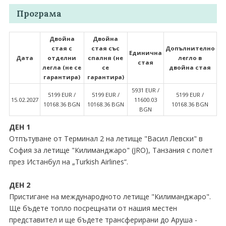
Програма
Двойна
Двойна
стая с
стая със
Допълнително
Единична
Дата
отделни
спалня (не
легло в
стая
легла (не се
се
двойна стая
гарантира)
гарантира)
5931 EUR ∕
5199 EUR ∕
5199 EUR ∕
5199 EUR ∕
15.02.2027
11600.03
10168.36 BGN
10168.36 BGN
10168.36 BGN
BGN
ДЕН 1
Отпътуване от Терминал 2 на летище "Васил Левски" в
София за летище "Килиманджаро" (JRO), Танзания с полет
през Истанбул на „Turkish Airlines“.
ДЕН 2
Пристигане на международното летище "Килиманджаро".
Ще бъдете топло посрещнати от нашия местен
представител и ще бъдете трансферирани до Аруша -