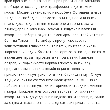
край бреговете на Танзания. При пристигане в Занзибар
ще бъдете посрещнати и транферирани до плажния
курорт Махали Занзибар (или подобен). Останалата част
от деня е свободна - време за почивка, настаняване и
първи досег с девствените плажове и тропическата
атмосфера на Занзибар. Вечеря и нощувка в плажния
курорт. Занзибар: Полуавтономен архипелаг край източния
бряг на Танзания, Занзибар е прочут със своите
зашеметяващи плажове с бял пясък, кристално чисти
тюркоазени води и богатато историческо наследство като
важен център за търговията на подправки. Главният
остров, Унгуджа (често наричан просто Занзибар),
предлага изключителна комбинация от релакс,
приключения и културно потапяне. Столицата му - Стоун
Таун, е обект на световното наследство на ЮНЕСКО с
лабиринт от тесни улички, исторически сгради и оживени
пазари. Плажовете на острова варират - от оживени
курортни зони до уединени и недокоснати заливи, идеални
за отдих и възстановяване след сафари приключенията.