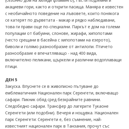
(сезонно дом на хиляди фламинго), гъсти подземни и
акациеви гори, както и открити пасища. Маняра е известен
с необичайното поведение на лъвовете, които понякога
се катерят по дърветата - макар и рядко наблюдавани,
това ги прави още по-специални. Паркът е дом на големи
популации от бабуини, слонове, жирафи, хипопотами
(често срещани в басейна с хипопотами на езерото),
биволи и голямо разнообразие от антилопи. Птичето
разнообразие е впечатляващо - над 400 вида,
включително пеликани, щъркели и различни водоплаващи
птици.
ДЕН 5
Закуска. Впуснете се в живописно пътуване до
емблематичния Национален парк Серенгети, включващо
сафари. Пикник обяд сред безкрайните равнини.
Следобедно сафари. Трансфер до лагерите Тукаоне
Серенгети (или подобни). Вечеря и нощувка. Национален
парк Серенгети: Серенгети е, без съмнение, най-
известният национален парк в Танзания, прочут със