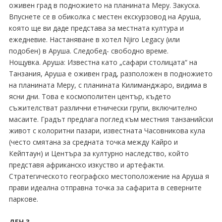
оживен град в подножието на планината Меру. Закуска.
Впуснете се в обиколка с местен екскурзовод на Аруша,
която ще ви даде представа за местната култура и
ежедневие. Настаняване в хотел Njiro Legacy (или
подобен) в Аруша. Следобед- свободно време.
Нощувка. Аруша: Известна като „сафари столицата“ на
Танзания, Аруша е оживен град, разположен в подножието
на планината Меру, с планината Килиманджаро, видима в
ясни дни. Това е космополитен център, където
съжителстват различни етнически групи, включително
масаите. Градът предлага поглед към местния танзанийски
живот с колоритни пазари, известната Часовникова кула
(често смятана за средната точка между Кайро и
Кейптаун) и Центъра за културно наследство, който
представя африканско изкуство и артефакти.
Стратегическото географско местоположение на Аруша я
прави идеална отправна точка за сафарита в северните
паркове.
ДЕН 3