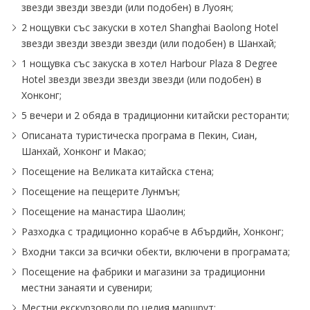
звезди звезди звезди (или подобен) в Луоян;
2 нощувки със закуски в хотел Shanghai Baolong Hotel
звезди звезди звезди звезди (или подобен) в Шанхай;
1 нощувка със закуска в хотел Harbour Plaza 8 Degree
Hotel звезди звезди звезди звезди (или подобен) в
Хонконг;
5 вечери и 2 обяда в традиционни китайски ресторанти;
Описаната туристическа програма в Пекин, Сиан,
Шанхай, Хонконг и Макао;
Посещение на Великата китайска стена;
Посещение на пещерите Лунмън;
Посещение на манастира Шаолин;
Разходка с традиционно корабче в Абърдийн, Хонконг;
Входни такси за всички обекти, включени в програмата;
Посещение на фабрики и магазини за традиционни
местни занаяти и сувенири;
Местни екскурзоводи по целия маршрут;