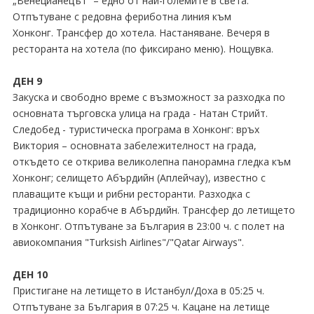
„Венецианецът“ – едно от най-големите в света.
Отпътуване с редовна фериботна линия към
Хонконг. Трансфер до хотела. Настаняване. Вечеря в
ресторанта на хотела (по фиксирано меню). Нощувка.
ДЕН 9
Закуска и свободно време с възможност за разходка по
основната търговска улица на града - Натан Стрийт.
Следобед - туристическа програма в Хонконг: връх
Виктория – основната забележителност на града,
откъдето се открива великолепна панорамна гледка към
Хонконг; селището Абърдийн (Аплейчау), известно с
плаващите къщи и рибни ресторанти. Разходка с
традиционно корабче в Абърдийн. Трансфер до летището
в Хонконг. Отпътуване за България в 23:00 ч. с полет на
авиокомпания "Turksish Airlines"∕"Qatar Airways".
ДЕН 10
Пристигане на летището в Истанбул∕Доха в 05:25 ч.
Отпътуване за България в 07:25 ч. Кацане на летище