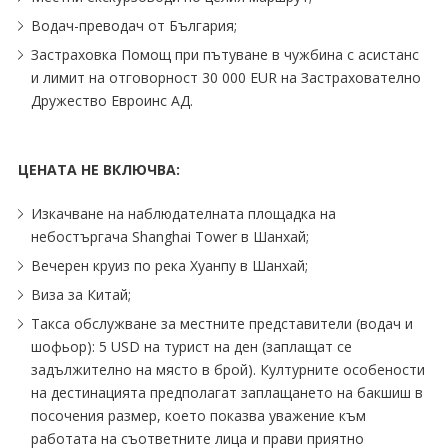
Водач-преводач от България;
Застрaховка Помощ при пътуване в чужбина с асистанс
и лимит на отговорност 30 000 ЕUR на Застрахователно
Дружество Евроинс АД.
ЦЕНАТА НЕ ВКЛЮЧВА:
Изкачване на наблюдателната площадка на
небостъргача Shanghai Tower в Шанхай;
Вечерен круиз по река Хуанпу в Шанхай;
Виза за Китай;
Такса обслужване за местните представители (водач и
шофьор): 5 USD на турист на ден (заплащат се
задължително на място в брой). Културните особености
на дестинацията предполагат заплащането на бакшиш в
посочения размер, което показва уважение към
работата на съответните лица и прави приятно