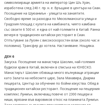
символизиращи армията на император Цин Шъ Хуан,
изработена след 240 г. пр. н. е. Връщане в центъра на Сиан.
Посещение на Шуюанмън - улицата на занаятите.
Свободно време за разходка по Мюсюлманската улица и
Градския площад с кулата на камбаната, чиято камбана
със своите 6 500 кг. е една от най-големите в Китай. Ранна
вечеря в традиционен китайски ресторант в Сиан.
Отпътуване за Луоян с високоскоростен влак (около час и
половина). Трансфер до хотела. Настаняване. Нощувка.
ДЕН 6
Закуска. Посещение на манастира Шаолин, най-големия
будиски храм в Китай, включен в списъка на ЮНЕСКО.
Манастирът Шаолин обхваща много вълнуващи атракции
като Залата на небесните царе, Зала Махавира, Дхарма
пещерата, Център за обучение по бойни изкуства. Обяд в
традиционен китайски ресторант. Посещение на пещерния
комплекс Лунмън, включващ повече от 2300 пещери и
ниши, врязани във варовиков откос на планината Лунмън.
Този комплекс съхранява впечатляващи колекции от