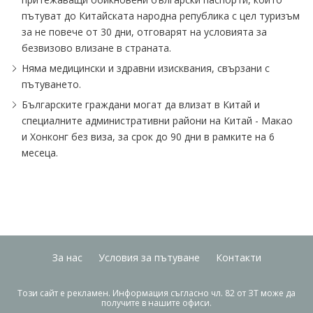
пътуват до Китайската народна република с цел туризъм
за не повече от 30 дни, отговарят на условията за
безвизово влизане в страната.
Няма медицински и здравни изисквания, свързани с
пътуването.
Българските граждани могат да влизат в Китай и
специалните административни райони на Китай - Макао
и Хонконг без виза, за срок до 90 дни в рамките на 6
месеца.
За нас
Условия за пътуване
Контакти
„Бисквитките“ ни помагат да предоставяме услугите си. С
използването на услугите ни приемате, че можем да
Този сайт е рекламен. Информация съгласно чл. 82 от ЗТ може да
използваме „бисквитки“.
получите в нашите офиси.