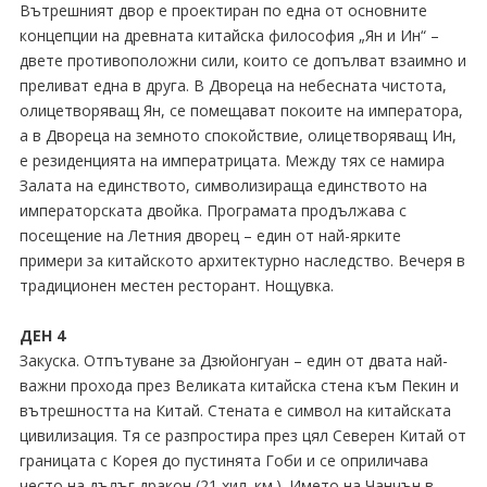
Вътрешният двор е проектиран по една от основните
концепции на древната китайска философия „Ян и Ин“ –
двете противоположни сили, които се допълват взаимно и
преливат една в друга. В Двореца на небесната чистота,
олицетворяващ Ян, се помещават покоите на императора,
а в Двореца на земното спокойствие, олицетворяващ Ин,
е резиденцията на императрицата. Между тях се намира
Залата на единството, символизираща единството на
императорската двойка. Програмата продължава с
посещение на Летния дворец – един от най-ярките
примери за китайското архитектурно наследство. Вечеря в
традиционен местен ресторант. Нощувка.
ДЕН 4
Закуска. Отпътуване за Дзюйонгуан – един от двата най-
важни прохода през Великата китайска стена към Пекин и
вътрешността на Китай. Стената е символ на китайската
цивилизация. Тя се разпростира през цял Северен Китай от
границата с Корея до пустинята Гоби и се оприличава
често на дълъг дракон (21 хил. км.). Името на Чанчън в