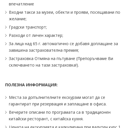
впечатление
Входни такси за музеи, обекти и прояви, посещавани по
желание;
Градски транспорт;
Разходи от личен характер;
За лица над 65 г. автоматично се добавя доплащане за
завишена застрахователна премия;
Застраховка Отмяна на пътуване (Препоръчваме Ви
сключването на тази застраховка!).
ПОЛЕЗНА ИНФОРМАЦИЯ:
Места за допълнителните екскурзии могат да се
гарантират при резервация и заплащане в офиса.
Вечерите описани по програмата са в традиционен
китайски ресторант, с китайска кухня.
Цената на екскурзията е калкулирана при валутен курс 1