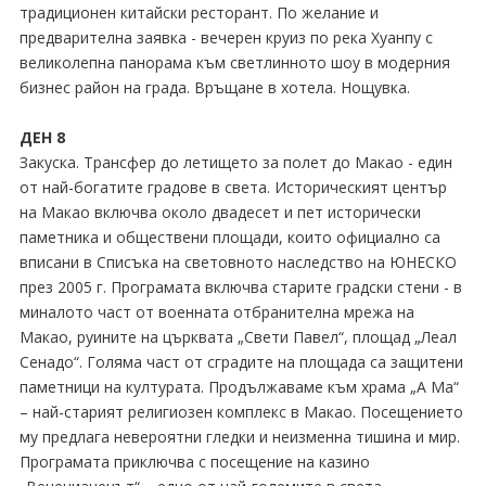
традиционен китайски ресторант. По желание и
предварителна заявка - вечерен круиз по река Хуанпу с
великолепна панорама към светлинното шоу в модерния
бизнес район на града. Връщане в хотела. Нощувка.
ДЕН 8
Закуска. Трансфер до летището за полет до Макао - един
от най-богатите градове в света. Историческият център
на Макао включва около двадесет и пет исторически
паметника и обществени площади, които официално са
вписани в Списъка на световното наследство на ЮНЕСКО
през 2005 г. Програмата включва старите градски стени - в
миналото част от военната отбранителна мрежа на
Макао, руините на църквата „Свети Павел“, площад „Леал
Сенадо“. Голяма част от сградите на площада са защитени
паметници на културата. Продължаваме към храма „A Мa“
– най-старият религиозен комплекс в Макао. Посещението
му предлага невероятни гледки и неизменна тишина и мир.
Програмата приключва с посещение на казино