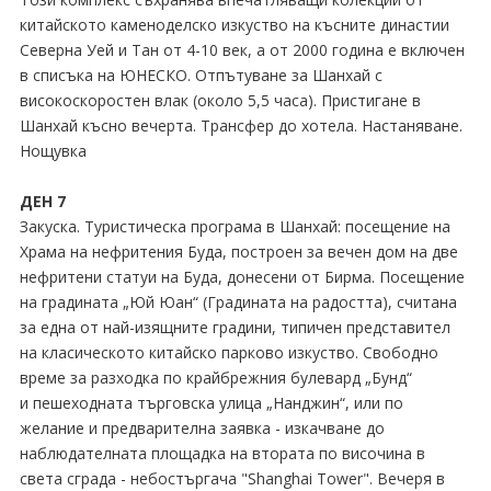
китайското каменоделско изкуство на късните династии
Северна Уей и Тан от 4-10 век, а от 2000 година е включен
в списъка на ЮНЕСКО. Отпътуване за Шанхай с
високоскоростен влак (около 5,5 часа). Пристигане в
Шанхай късно вечерта. Трансфер до хотела. Настаняване.
Нощувка
ДЕН 7
Закуска. Туристическа програма в Шанхай: посещение на
Храма на нефритения Буда, построен за вечен дом на две
нефритени статуи на Буда, донесени от Бирма. Посещение
на градината „Юй Юан“ (Градината на радостта), считана
за една от най-изящните градини, типичен представител
на класическото китайско парково изкуство. Свободно
време за разходка по крайбрежния булевард „Бунд“
и пешеходната търговска улица „Нaнджин“, или по
желание и предварителна заявка - изкачване до
наблюдателната площадка на втората по височина в
света сграда - небостъргача "Shanghai Tower". Вечеря в