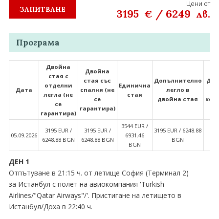
Цени от
ЗАПИТВАНЕ
3195
/
6249
€
лв.
Програма
Двойна
Двойна
стая с
стая със
Допълнително
Дво
отделни
Единична
Дата
спалня (не
легло в
легла (не
стая
се
двойна стая
ком
се
гарантира)
гарантира)
3544 EUR ∕
3195 EUR ∕
3195 EUR ∕
3195 EUR ∕ 6248.88
31
05.09.2026
6931.46
6248.88 BGN
6248.88 BGN
BGN
62
BGN
ДЕН 1
Отпътуване в 21:15 ч. от летище София (Терминал 2)
за Истанбул с полет на авиокомпания 'Turkish
Airlines∕"Qatar Airways"∕'. Пристигане на летището в
Истанбул∕Доха в 22:40 ч.