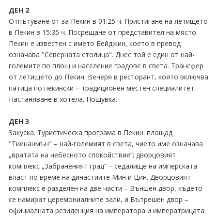
ДЕН 2
Отпътуване от за Пекин в 01:25 ч. Пристигане на летището
в Пекин в 15:35 ч. Посрещане от представител на място.
Пекин е известен с името Бейджин, което в превод
означава "Северната столица". Днес той е един от най-
големите по площ и население градове в света. Трансфер
от летището до Пекин. Вечеря в ресторант, която включва
патица по пекински – традиционен местен специалитет.
Настаняване в хотела. Нощувка.
ДЕН 3
Закуска. Туристическа програма в Пекин: площад
"Тиенанмън" – най-големият в света, чието име означава
„вратата на небесното спокойствие”; дворцовият
комплекс „Забраненият град“ – седалище на имперската
власт по време на династиите Мин и Цин. Дворцовият
комплекс е разделен на две части – Външен двор, където
се намират церемониалните зали, и Вътрешен двор –
официалната резиденция на императора и императрицата.