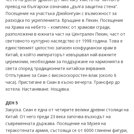
превод на български означава „дълга защитна стена“.
Посещение на участъка Дзюйонгуан с възможност за
разходка по укрепленията. Връщане в Пекин. Посещение
на Храма на небето – комплекс от храмови сгради,
разположени в южната част на Централен Пекин, част от
световното културно наследство от 1998 година. Това е
единственият цялостно запазен конфуциански храм в
Китай, в който императорът извършвал най-важните
церемонии, необходими за поддържане на хармонията в
света според традиционните китайски вярвания.
Отпътуване за Сиан с високоскоростен влак (около 6
часа). Пристигане в Сиан в късно вечерта. Трансфер до
хотела. Настаняване. Нощувка.
ДЕН 5
Закуска. Сиан е една от четирите велики древни столици на
Китай. От него преди 23 века започва възходът на
съвременната държава. Посещение на Музея на
теракотената армия, състояща се от 6000 глинени фигури,