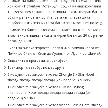
Самолетни билети София - Истанбул; Истанбул - Пекин;
Хонконг - Истанбул; Истанбул - София на авиокомпания
Turkish Airlines с включени летищни такси, чекиран багаж
30 кг и ръчен багаж до 7 кг (багажът следва да се
съобрази с изискванията за багаж за вътрешния полет);
Самолетен билет в икономична класа Шанхай - Макао с
включени летищни такси и чекиран багаж до 20 кг, ръчен
багаж до 10 кг;
Билет за високоскоростен влак в икономична класа от
Пекин до Сиан; от Сиан до Луоян; и от Луоян до Шанхай;
Описаните в програмата трансфери;
Транспорт с автобус по маршрута;
2 нощувки със закуски в хотел Zhongle Six Star Hotel
звезди звезди звезди звезди (или подобен) в Пекин;
1 нощувкa със закускa в хотел Huiyuan Jinjiang
International Hotel звезди звезди звезди звезди (или
подобен) в Сиан;
1 нощувкa със закускa в хотел Vienna Classic Hotel звезди