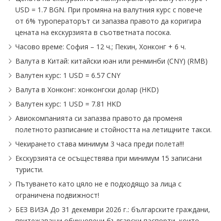
USD = 1.7 BGN. При промяна на валутния курс с повече
от 6% туроператорът си запазва правото да коригира
цената на екскурзията в съответната посока.
Часово време: София – 12 ч.; Пекин, Хонконг + 6 ч.
Валута в Китай: китайски юан или ренминби (CNY) (RMB)
Валутен курс: 1 USD = 6.57 CNY
Валута в Хонконг: хонконгски долар (HKD)
Валутен курс: 1 USD = 7.81 HKD
Авиокомпанията си запазва правото да променя
полетното разписание и стойността на летищните такси.
Чекирането става минимум 3 часа преди полета!!!
Екскурзията се осъществява при минимум 15 записани
туристи.
Пътуването като цяло не е подходящо за лица с
ограничена подвижност!
БЕЗ ВИЗА До 31 декември 2026 г.: българските граждани,
притежаващи обикновени български паспорти, които