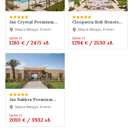
Jaz Crystal Premium
Cleopatra Sidi Heneish
Jaz Crystal Premium
Premium Cleopatra
Марса Матрух, Египет
Марса Матрух, Египет
Jaz Crystal Premium
Sidi Heneish Premium
Cleopatra Sidi Heneish
Цени от
Цени от
1265
/
2475
1294
/
2530
€
лв.
€
лв.
Premium
Jaz Sakhra Premium
Jaz Sakhra Premium
Марса Матрух, Египет
Jaz Sakhra Premium
Цени от
2010
/
3932
€
лв.