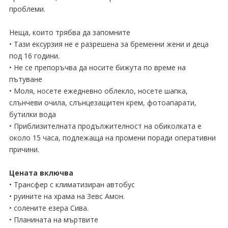
проблеми.
Неща, които трябва да запомните
• Тази ексурзия не е разрешена за бременни жени и деца
под 16 години.
• Не се препоръчва да носите бижута по време на
пътуване
• Моля, носете ежедневно облекло, носете шапка,
слънчеви очила, слънцезащитен крем, фотоапарати,
бутилки вода
• Приблизителната продължителност на обиколката е
около 15 часа, подлежаща на промени поради оперативни
причини.
Цената включва
• Трансфер с климатизиран автобус
• руините на храма на Зевс Амон.
• солените езера Сива.
• Планината на мъртвите