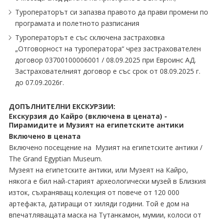
Туроператорът си запазва правото да прави промени по
програмата и полетното разписания
Туроператорът е със сключена застраховка
„Отговорност на туроператора“ чрез застрахователен
договор 03700100006001 / 08.09.2025 при Евроинс АД.
Застрахователният договор е със срок от 08.09.2025 г.
до 07.09.2026г.
ДОПЪЛНИТЕЛНИ ЕКСКУРЗИИ:
Екскурзия до Кайро (включена в цената) -
Пирамидите и Музият на египетските антики
Включено в цената
Включено посещение на Музият на египетските антики /
The Grand Egyptian Museum.
Музеят на египетските антики, или Музеят на Кайро,
някога е бил най-старият археологически музей в Близкия
изток, съхраняващ колекция от повече от 120 000
артефакта, датиращи от хиляди години. Той е дом на
впечатляващата маска на Тутанкамон, мумии, колоси от