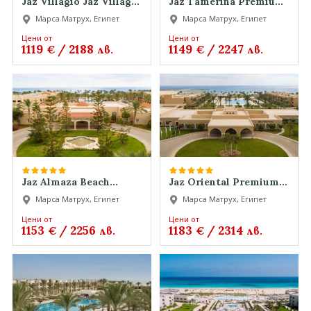
Jaz Villagio Jaz Villagio
Jaz Tamerina Premium
Jaz Villagio
Jaz Tamerina Premium
Марса Матрух, Египет
Марса Матрух, Египет
Jaz Tamerina Premium
Цени от
Цени от
1119
/
2188
1149
/
2247
€
лв.
€
лв.
Jaz Almaza Beach
Jaz Oriental Premium
Premium Jaz Almaza
Jaz Oriental Premium
Марса Матрух, Египет
Марса Матрух, Египет
Beach Premium Jaz
Jaz Oriental Premium
Almaza Beach Premium
Цени от
Цени от
1153
/
2256
1183
/
2314
€
лв.
€
лв.