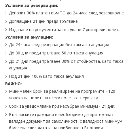
Условия за резервации:
Депозит 30% платен към ТО до 24 часа след резервиране
Доплащане 21 дни преди тръгване
Издаване на документи за пътуване 7 дни преди полета
Условия за анулации:
До 24 часа след резервация без такса за анулация
До 30 дни преди тръгване 50 лв такса анулация
До 21 дни преди тръгване 30% от стойността, като такса
анулация
Под 21 дни 100% като такса анулация
ВАЖНО:
Минимален брой за реализиране на програмите - 120
човека на полет, за всеки полет от веригата.
Срок за уведомяване при несъбран минимум - 21 дни;
Българските граждани е необходимо да притежават
валиден документ за самоличност, с валидност минимум
6 месеца след датата на прибиране в България;