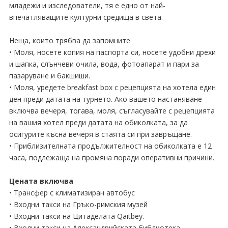
младежи и изследователи, тя е едно от най-
впечатляващите културни средища в света.
Неща, които трябва да запомните
• Моля, носете копия на паспорта си, носете удобни дрехи
и шапка, слънчеви очила, вода, фотоапарат и пари за
пазаруване и бакшиши.
• Моля, уредете breakfast box с рецепцията на хотела един
ден преди датата на турнето. Ако вашето настаняване
включва вечеря, тогава, моля, съгласувайте с рецепцията
на вашия хотел преди датата на обиколката, за да
осигурите късна вечеря в стаята си при завръщане.
• Приблизителната продължителност на обиколката е 12
часа, подлежаща на промяна поради оперативни причини.
Цената включва
• Трансфер с климатизиран автобус
• Входни такси на Гръко-римския музей
• Входни такси на Цитаделата Qaitbey.
• Входни такси на Александрийската библиотека