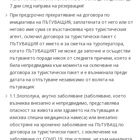
7 дни след направа на резервация!
При предсрочно прекратяване на договора по
инициатива на ПЪТУВАЩИЯ, заплатената от него или от
негово име сума се възстановява чрез туристическия
агент, сключил договора за туристически пакет с
ПЪТУВАЩИЯ от името и за сметка на туроператора,
когато ПЪТУВАЩИЯТ не може да започне и осъществи
пътуването поради някоя от следните причини, която е
била непредвидима към момента на сключване на
договора за туристически пакет и е възникнала преди
датата на отпътуване независимо от волята на
пътуващия:
1.1.Злополука, акутно заболяване (заболяване, което
възниква внезапно и непредвидимо, представлява
опасност за живота или здравето на пътуващия и
изисква спешна медицинска намеса) или внезапно
обостряне на хронично заболяване на ПЪТУВАЩ по
договора за туристически пакет, с изключение на
заболяване от COVID 19, при условие, че към началната