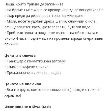
Неща, които трябва да запомните
• На бременните жени се препоръчва да се консултират с
лекар преди да резервират това преживяване
• Моля, носете удобни дрехи, шапка, слънчеви очила,
слънцезащитен крем, фотоапарати, бутилки вода
• Приблизителната продължителност на обиколката е
около 4 часа, подлежаща на промени поради оперативни
причини.
Цената включва
• Трансфер с климатизиран автобус
• Спирка в кафене с питие
• Преживяване в солната пещера
Цената не включва
• Всичко друго, което не е споменато.(разходи от личен
характер)
Изживяване в Siwa Oasis