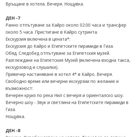
Връщане в хотела. Вечеря. Нощувка.
ДЕН -7
Ранно отпътуване за Кайро около 02:00 часа и трансфер
около 5 часа. Пристигане в Кайро сутринта.
Екскурзия включена в цената*:
Екскурзия до Кайро и Египетските пирамиди в Гиза.
Обяд. Следобед отпътуване за Египетския музей.
Разглеждане на Египетския Музей (включена входна такса,
екскурзовод и слушалки).
Привечер настаняване в хотел 4* в Кайро. Вечеря.
Свободно време или вечерни екскурзии по желание и
възможност:
Вечерен круиз по река Нил с вечеря и ориенталско шоу.
Вечерно шоу - Звук и светлина на Египетските пирамиди в
Гиза.
Нощувка.
ДЕН -8