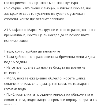
гостоприемство и връзка с местната култура.
Със сърце, изпълнено с емоции, и пясък в косите, ще
завършите своето пустинно пътуване с усмивка и
спомени, които ще останат завинаги.
АТВ сафари в Марса Матрух не е просто разходка - то е
преживяване, което ще ви накара да се почувствате
истински живи.
Неща, които трябва да запомните
• Тази дейност не е разрешена за бременни жени и деца
под 16 години.
• Не се препоръчва да носите бижута по време на
пътуване
• Моля, носете ежедневно облекло, носете шапка,
слънчеви очила, слънцезащитен крем, фотоапарати,
бутилки вода
• Приблизителната продължителност на обиколката е
около 4 часа, подлежаща на промени поради оперативни