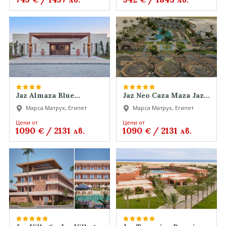
Almaza Bay Superior
Jaz Almaza Blue
Jaz Neo Caza Maza Jaz
Premium Jaz Almaza
Neo Caza Maza Jaz Neo
Марса Матрух, Египет
Марса Матрух, Египет
Blue Premium Jaz
Caza Maza
Almaza Blue Premium
Цени от
Цени от
1090
/
2131
1090
/
2131
€
лв.
€
лв.