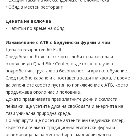
• Обяд в местен ресторант
Цената не включва
• Напитки по време на обяд
Изживяване с АТВ с бедуински фурми и чай
Цена за възрастен 60 EUR
Следобед ще бъдете взети от лобито на хотела и
отведени до Quad Bike Center, където ще получите
подробен инструктаж за безопасност и кратко обучение.
След пробно каране и с поставена защитна каска, е време
да започнете своето пустинно приключение с АТВ, което
продължава около час и половина.
Докато преминавате през златните дюни и скалисти
пейзажи, ще усетите духа на свободата и енергията на
тази уникална природна среда.
По маршрута ще посетите автентичен бедуински лагер,
където ви очакват традиционни египетски фурми и
освежаваща чаша местна бира - малък ритуал на