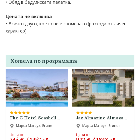
• Обяд в бедуинската палатка.
Цената не включва
• Всичко друго, което не е споменато.(разходи от личен
характер)
Хотели по програмата
The G Hotel Seashell
Jaz Almazino Almaza
The G Hotel Seashell
Bay Superior Jaz
Марса Матрух, Египет
Марса Матрух, Египет
The G Hotel Seashell
Almazino Almaza Bay
Superior Jaz Almazino
Цени от
Цени от
745
/
1457
942
/
1843
€
лв.
€
лв.