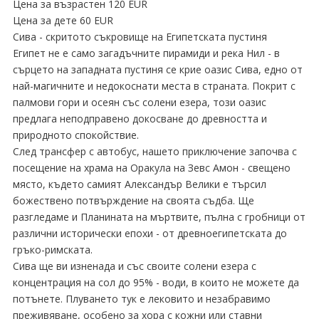
Цена за възрастен 120 EUR
Цена за дете 60 EUR
Сива - скритото съкровище на Египетската пустиня
Египет не е само загадъчните пирамиди и река Нил - в
сърцето на западната пустиня се крие оазис Сива, едно от
най-магичните и недокоснати места в страната. Покрит с
палмови гори и осеян със солени езера, този оазис
предлага неподправено докосване до древността и
природното спокойствие.
След трансфер с автобус, нашето приключение започва с
посещение на храма на Оракула на Зевс Амон - свещено
място, където самият Александър Велики е търсил
божествено потвърждение на своята съдба. Ще
разгледаме и Планината на мъртвите, пълна с гробници от
различни исторически епохи - от древноегипетската до
гръко-римската.
Сива ще ви изненада и със своите солени езера с
концентрация на сол до 95% - води, в които не можете да
потънете. Плуването тук е лековито и незабравимо
преживяване, особено за хора с кожни или ставни