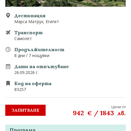
0882 907 335
Запитване
Екзотични
Дестинация
Марса Матрух, Египет
Последвайте ни
Транспорт
Самолет
Продължителност
8 дни / 7 нощувки
Дати на отпътуване
26.09.2026 г.
Код на оферта
83257
Цени от
ЗАПИТВАНЕ
942
/
1843
€
лв.
Програма