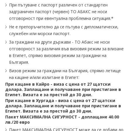
При пътуване с паспорт различен от стандартен
задграничен паспорт (червен) ТО АБАКС не носи
отговорност при евентуална проблемна ситуация.*
Не е препоръчително да се пътува с дипломатически,
служебен или морски паспорт.
За граждани на други държави - ТО Абакс не носи
отговорност за различия във визовия режим за влизане
в Египет, спрямо визовия режим за граждани на
България.
Визов режим за граждани на България, спрямо летище
на кацане и/или излитане в Египет:
При кацане в Кайро - виза с цена от 27 щатски
долара. Заплащане и получаване при пристигане в
Египет. Визата е за престой до 30 дни.
При кацане в Хургада - виза с цена от 27 щатски
долара. Заплащане и получаване при пристигане в
Египет. Визата е за престой до 30 дни.
Пакет МАКСИМАЛНА СИГУРНОСТ - доплащане 40.00
лв./20 евро
Пакет МАКСИМАЛНА СИГУРНОСТ може да се добави до