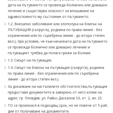
дата на пътуването се провежда болнично или домашно
лечение и съществува опасност за влошаване на
здравословното му състояние от пътуването.
1.2. Внезапно заболяване или злополука на близък на
ПЪТУВАЩИЯ (съпруг/а), роднина по права линия - без
ограничения или по съребрена линия - до втора степен
вкл.), при условие, че към началната дата на пътуването
се провежда болнично или домашно лечение и
пътуващият трябва да полага грижи за болния.
1.3. Смърт на пътуващия.
1.4. Смърт на близък на пътуващия (съпруг/а), роднина
по права линия - без ограничения или по съребрена
линия - до втора степен вкл.).
За доказване на настъпилите обстоятелства,пътуващия
предоставя документите в заверено от него копие на
адрес: гр. Пловдив, ул. Райко Даскалов 53, ет. 2, ап. 25.
ТО се произнася в подходящ срок, но не повече от 5 раб.
дни от получаване на документите.