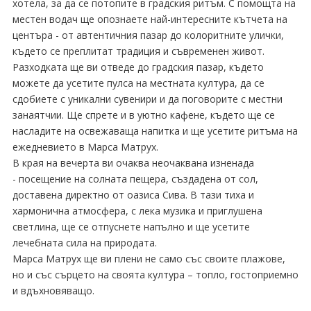
хотела, за да се потопите в градския ритъм. С помощта на
местен водач ще опознаете най-интересните кътчета на
центъра - от автентичния пазар до колоритните улички,
където се преплитат традиция и съвременен живот.
Разходката ще ви отведе до градския пазар, където
можете да усетите пулса на местната култура, да се
сдобиете с уникални сувенири и да поговорите с местни
занаятчии. Ще спрете и в уютно кафене, където ще се
насладите на освежаваща напитка и ще усетите ритъма на
ежедневието в Марса Матрух.
В края на вечерта ви очаква неочаквана изненада
- посещение на солната пещера, създадена от сол,
доставена директно от оазиса Сива. В тази тиха и
хармонична атмосфера, с лека музика и приглушена
светлина, ще се отпуснете напълно и ще усетите
лечебната сила на природата.
Марса Матрух ще ви плени не само със своите плажове,
но и със сърцето на своята култура – топло, гостоприемно
и вдъхновяващо.