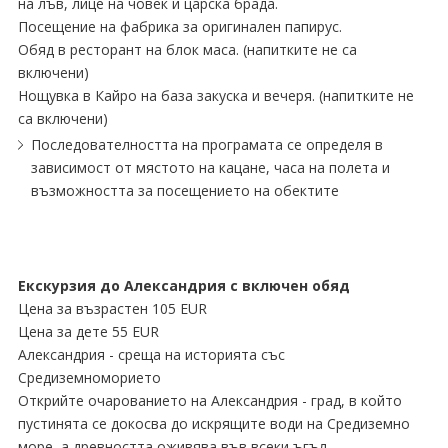
на лъв, лице на човек и царска брада.
Посещение на фабрика за оригинален папирус.
Обяд в ресторант на блок маса. (напитките не са
включени)
Нощувка в Кайро на база закуска и вечеря. (напитките не
са включени)
Последователността на програмата се определя в
зависимост от мястото на кацане, часа на полета и
възможността за посещението на обектите
Екскурзия до Александрия с включен обяд
Цена за възрастен 105 EUR
Цена за дете 55 EUR
Александрия - среща на историята със
Средиземноморието
Открийте очарованието на Александрия - град, в който
пустинята се докосва до искрящите води на Средиземно
море, а древността оживява във всеки ъгъл.