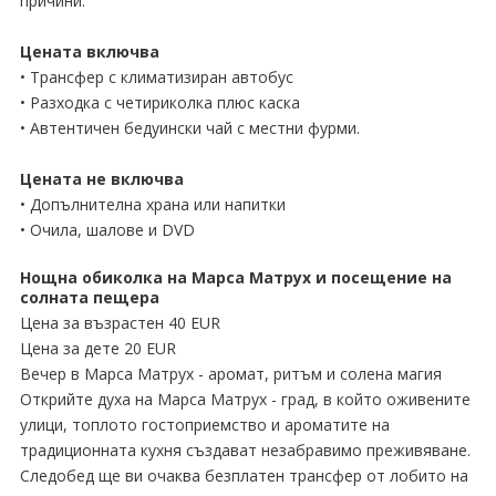
причини.
Цената включва
• Трансфер с климатизиран автобус
• Разходка с четириколка плюс каска
• Автентичен бедуински чай с местни фурми.
Цената не включва
• Допълнителна храна или напитки
• Очила, шалове и DVD
Нощна обиколка на Марса Матрух и посещение на
солната пещера
Цена за възрастен 40 EUR
Цена за дете 20 EUR
Вечер в Марса Матрух - аромат, ритъм и солена магия
Открийте духа на Марса Матрух - град, в който оживените
улици, топлото гостоприемство и ароматите на
традиционната кухня създават незабравимо преживяване.
Следобед ще ви очаква безплатен трансфер от лобито на