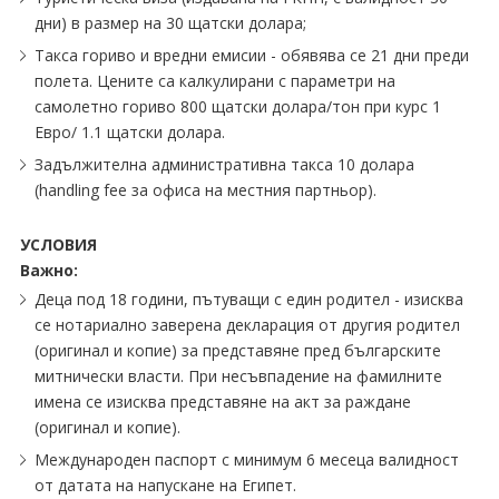
дни) в размер на 30 щатски долара;
Такса гориво и вредни емисии - обявява се 21 дни преди
полета. Цените са калкулирани с параметри на
самолетно гориво 800 щатски долара/тон при курс 1
Евро/ 1.1 щатски долара.
Задължителна административна такса 10 долара
(handling fee за офиса на местния партньор).
УСЛОВИЯ
Важно:
Деца под 18 години, пътуващи с един родител - изисква
се нотариално заверена декларация от другия родител
(оригинал и копие) за представяне пред българските
митнически власти. При несъвпадение на фамилните
имена се изисква представяне на акт за раждане
(оригинал и копие).
Международен паспорт с минимум 6 месеца валидност
от датата на напускане на Египет.