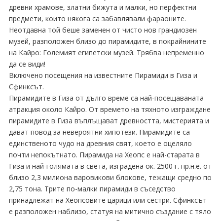
древни храмове, златни бижута и малки, но перфектни
предмети, които някога са забавлявали фараоните.
Неотдавна той беше заменен от чисто нов грандиозен
музей, разположен близо до пирамидите, в покрайнините
на Кайро: Големият египетски музей. Трябва непременно
да се види!
Включено посещения на известните Пирамиди в Гиза и
Сфинксът.
Пирамидите в Гиза от дълго време са най-посещаваната
атракция около Кайро. От времето на тяхното изграждане
пирамидите в Гиза въплъщават древността, мистерията и
дават повод за невероятни хипотези. Пирамидите са
единственото чудо на древния свят, което е оцеляло
почти непокътнато. Пирамида на Хеопс е най-старата в
Гиза и най-голямата в света, изградена ок. 2500 г. пр.н.е. от
близо 2,3 милиона варовикови блокове, тежащи средно по
2,75 тона. Трите по-малки пирамиди в съседство
принадлежат на Хеопсовите царици или сестри. Сфинксът
е разположен наблизо, статуя на митично създание с тяло