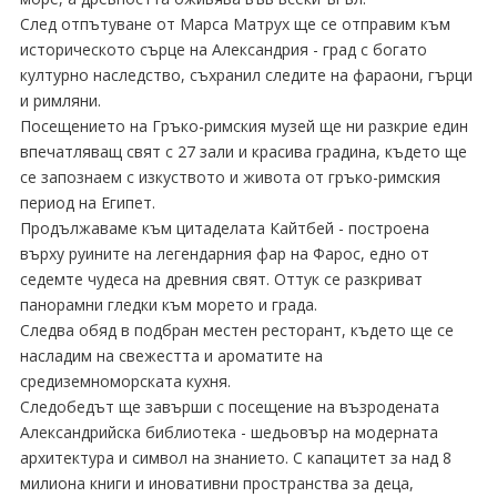
След отпътуване от Марса Матрух ще се отправим към
историческото сърце на Александрия - град с богато
културно наследство, съхранил следите на фараони, гърци
и римляни.
Посещението на Гръко-римския музей ще ни разкрие един
впечатляващ свят с 27 зали и красива градина, където ще
се запознаем с изкуството и живота от гръко-римския
период на Египет.
Продължаваме към цитаделата Кайтбей - построена
върху руините на легендарния фар на Фарос, едно от
седемте чудеса на древния свят. Оттук се разкриват
панорамни гледки към морето и града.
Следва обяд в подбран местен ресторант, където ще се
насладим на свежестта и ароматите на
средиземноморската кухня.
Следобедът ще завърши с посещение на възродената
Александрийска библиотека - шедьовър на модерната
архитектура и символ на знанието. С капацитет за над 8
милиона книги и иновативни пространства за деца,