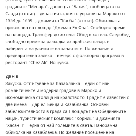
градините "Менара", дворецът "Бахия", гробницата на
Саади (отвън) – династията, която управлява Мароко от
1554 до 1659 г, джамията "Касба" (отвън). Обиколката
приключва на площад "Джемаа Ел Фна". Свободно време
на площада. Трансфер до хотела. Обяд в хотела. Следобед
свободно време за разходка из арабския пазар, в
лабиринта на уличките на занаятите. По желание и
предварителна заявка – вечеря с фолклорна програма в
ресторант "Chez Ali". Нощувка.
ДЕН 6
Закуска. Отпътуване за Казабланка – един от най-
романтичните и модерни градове в Мароко и
икономическа столица на кралството. Градът е известен с
две имена – Дар ел-Бейда и Казабланка. Основни
забележителности в града са Площадът на Обединените
нации, туристическият комплекс "Корниш" и джамията
"Хасан II" – една от най-големите в света. Панорамна
обиколка на Казабланка. По желание посещение на