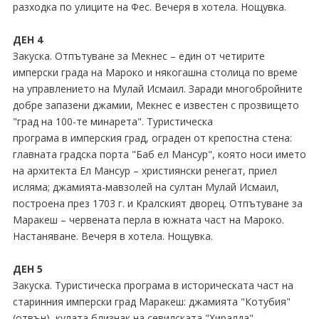
разходка по улиците на Фес. Вечеря в хотела. Нощувка.
ДЕН 4
Закуска. Отпътуване за Мекнес – един от четирите
имперски града на Мароко и някогашна столица по време
на управлението на Мулай Исмаил. Заради многобройните
добре запазени джамии, Мекнес е известен с прозвището
"град на 100-те минарета". Туристическа
програма в имперския град, ограден от крепостна стена:
главната градска порта "Баб ел Мансур", която носи името
на архитекта Ел Мансур – християнски ренегат, приел
исляма; джамията-мавзолей на султан Мулай Исмаил,
построена през 1703 г. и Кралският дворец. Отпътуване за
Маракеш – червената перла в южната част на Мароко.
Настаняване. Вечеря в хотела. Нощувка.
ДЕН 5
Закуска. Туристическа програма в историческата част на
старинния имперски град Маракеш: джамията "Котубия"
(отвън), кулата близнак на севилската "Хиралда",