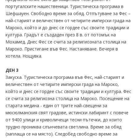
португалските нашественици. Туристическа програма в
Шефшауен. Свободно време за обяд. Отпътуване за Фес –
най-старият и величествен от четирите имперски града на
Мароко, който и до днес се гордее със своите традиции и
култура. Градът е създаден през 8 в. от потомък на
Мохамед. Днес Фес се счита за религиозната столица на
Мароко. Пристигане във Фес. Настаняване. Вечеря в
хотела. Нощувка.
ДЕН 3
Закуска. Туристическа програма във Фес, най-старият и
величествен от четирите имперски града на Мароко,
който и днес се гордее със своите традиции и култура. Фес
се счита за религиозна столица на Мароко. Посещение на
старата медина - един от трите най-свещени за
мюсюлманския свят градове, истински лабиринт с повече
от 9400 улици и криволичещи тесни пътечки, до които
трудно прониква слънчевата светлина. Време за обяд
(заплаща се на място). Следобед свободно време за