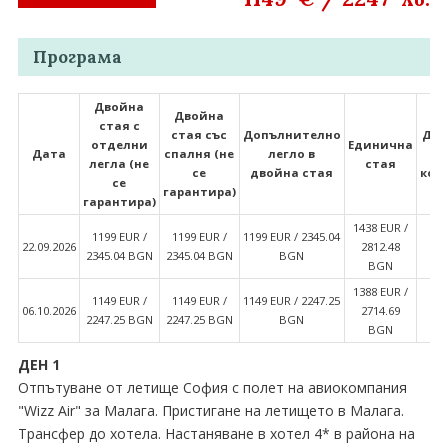
Програма
Двойна
Двойна
стая с
стая със
Допълнително
Дво
отделни
Единична
Дата
спалня (не
легло в
легла (не
стая
се
двойна стая
ком
се
гарантира)
гарантира)
1438 EUR ∕
1199 EUR ∕
1199 EUR ∕
1199 EUR ∕ 2345.04
11
22.09.2026
2812.48
2345.04 BGN
2345.04 BGN
BGN
23
BGN
1388 EUR ∕
1149 EUR ∕
1149 EUR ∕
1149 EUR ∕ 2247.25
11
06.10.2026
2714.69
2247.25 BGN
2247.25 BGN
BGN
22
BGN
ДЕН 1
Отпътуване от летище София с полет на авиокомпания
"Wizz Air" за Малага. Пристигане на летището в Малага.
Трансфер до хотела. Настаняване в хотел 4* в района на