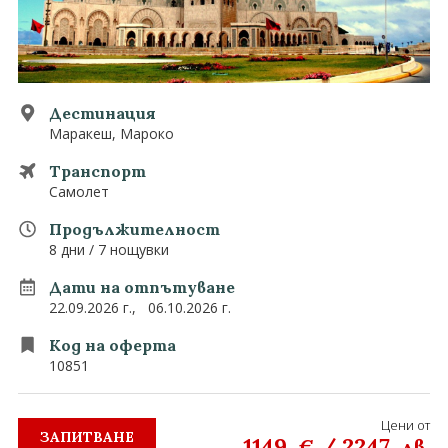
0882 907 335
Запитване
Екзотични
Последвайте ни
Дестинация
Маракеш, Мароко
Транспорт
Самолет
Продължителност
8 дни / 7 нощувки
Дати на отпътуване
22.09.2026 г.,
06.10.2026 г.
Код на оферта
10851
Цени от
ЗАПИТВАНЕ
1149
/
2247
€
лв.