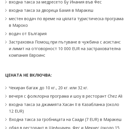
входна такса за медресето Бу Инания във Фес
входна такса за двореца Бахия в Маракеш
местен водач по време на цялата туристическа програма
в Мароко
водач от България
Застраховка Помощ при пътуване в чужбина с асистанс
и лимит на отговорност 10 000 EUR на застрахователна
компания Евроинс
ЦЕНАТА НЕ ВКЛЮЧВА:
Чекиран багаж до 10 кг., 20 кг. или 32 кг.
вечеря с фолклорна програма и шоу в ресторант Chez Ali
входна такса за джамията Хасан II в Казабланка (около
12 EUR)
Входна такса за гробницата на Саади (7 EUR) в Маракеш
обяд в ресторант в Шефшауен, Фес и Мекнес (около 15