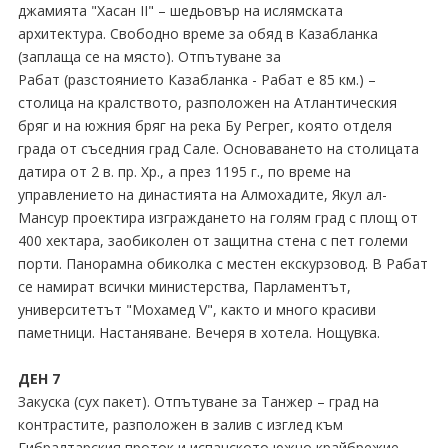
джамията "Хасан II" – шедьовър на ислямската
архитектура. Свободно време за обяд в Казабланка
(заплаща се на място). Отпътуване за
Рабат (разстоянието Казабланка - Рабат е 85 км.) –
столица на кралството, разположен на Атлантическия
бряг и на южния бряг на река Бу Регрег, която отделя
града от съседния град Сале. Основаването на столицата
датира от 2 в. пр. Хр., а през 1195 г., по време на
управлението на династията на Алмохадите, Якул ал-
Мансур проектира изграждането на голям град с площ от
400 хектара, заобиколен от защитна стена с пет големи
порти. Панорамна обиколка с местен екскурзовод. В Рабат
се намират всички министерства, Парламентът,
университетът "Мохамед V", както и много красиви
паметници. Настаняване. Вечеря в хотела. Нощувка.
ДЕН 7
Закуска (сух пакет). Отпътуване за Танжер – град на
контрастите, разположен в залив с изглед към
Гибралтарския проток и испанското южно крайбрежие.