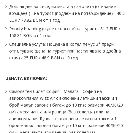
Доплащане за съседни места в самолета (отиване и
връщане ) - на турист (подлежи на потвърждение) - 40.3
EUR ∕ 78.82 BGN от 1 год.
Priority boarding (в двете посоки) на турист - 81.2 EUR ∕
158.81 BGN от 1 год.
Специална услуга: Нощувка в хотел Хемус 3* преди
отпътуване (цена на турист при настаняване в двойна
стая) - 25 EUR ∕ 48.9 BGN от 0 год.
ЦЕНАТА ВКЛЮЧВА:
Самолетен билет София - Малага - София на
авиокомпания Wizz Air с включени летищни такси и 1
брой малък салонен багаж до 10 кг (с размери 40∕30∕20
см) - мека чанта или раница (без колелца) или на
авиокомпания Ryanair с включени летищни такси и 1
брой малък салонен багаж до 10 кг (с размери 40∕30∕20
см) - мека чанта или раница (без колелца)