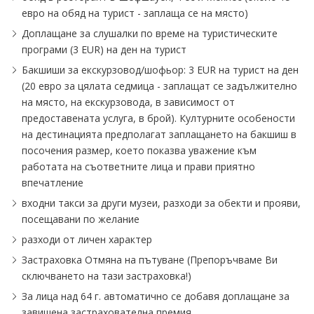
евро на обяд на турист - заплаща се на място)
Доплащане за слушалки по време на туристическите
програми (3 EUR) на ден на турист
Бакшиши за екскурзовод∕шофьор: 3 EUR на турист на ден
(20 евро за цялата седмица - заплащат се задължително
на място, на екскурзовода, в зависимост от
предоставената услуга, в брой). Културните особености
на дестинацията предполагат заплащането на бакшиш в
посочения размер, което показва уважение към
работата на съответните лица и прави приятно
впечатление
входни такси за други музеи, разходи за обекти и прояви,
посещавани по желание
разходи от личен характер
Застраховка Отмяна на пътуване (Препоръчваме Ви
сключването на тази застраховка!)
За лица над 64 г. автоматично се добавя доплащане за
завишена застрахователна премия