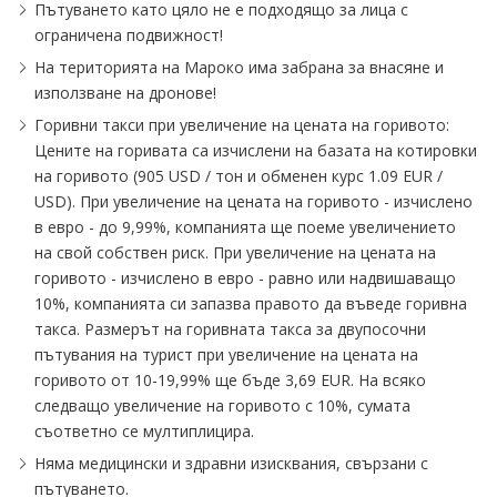
Пътуването като цяло не е подходящо за лица с
ограничена подвижност!
На територията на Мароко има забрана за внасяне и
използване на дронове!
Горивни такси при увеличение на цената на горивото:
Цените на горивата са изчислени на базата на котировки
на горивото (905 USD ∕ тон и обменен курс 1.09 EUR ∕
USD). При увеличение на цената на горивото - изчислено
в евро - до 9,99%, компанията ще поеме увеличението
на свой собствен риск. При увеличение на цената на
горивото - изчислено в евро - равно или надвишаващо
10%, компанията си запазва правото да въведе горивна
такса. Размерът на горивната такса за двупосочни
пътувания на турист при увеличение на цената на
горивото от 10-19,99% ще бъде 3,69 EUR. На всяко
следващо увеличение на горивото с 10%, сумата
съответно се мултиплицира.
Няма медицински и здравни изисквания, свързани с
пътуването.