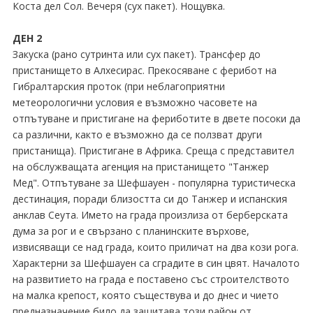
Коста дел Сол. Вечеря (сух пакет). Нощувка.
ДЕН 2
Закуска (рано сутринта или сух пакет). Трансфер до
пристанището в Алхесирас. Прекосяване с ферибот на
Гибралтарския проток (при неблагоприятни
метеорологични условия е възможно часовете на
отпътуване и пристигане на фериботите в двете посоки да
са различни, както е възможно да се ползват други
пристанища). Пристигане в Африка. Среща с представител
на обслужващата агенция на пристанището "Танжер
Мед". Отпътуване за Шефшауен - популярна туристическа
дестинация, поради близостта си до Танжер и испанския
анклав Сеута. Името на града произлиза от берберската
дума за рог и е свързано с планинските върхове,
извисяващи се над града, които приличат на два кози рога.
Характерни за Шефшауен са сградите в син цвят. Началото
на развитието на града е поставено със строителството
на малка крепост, която съществува и до днес и чието
предназначение било да защитава този район от