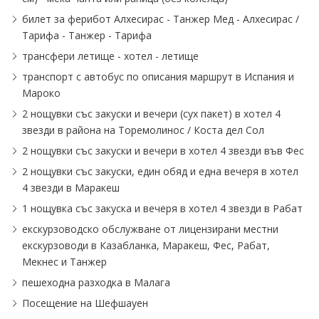
билет за ферибот Алхесирас - Танжер Мед - Алхесирас ∕
Тарифа - Танжер - Тарифа
трансфери летище - хотел - летище
транспорт с автобус по описания маршрут в Испания и
Мароко
2 нощувки със закуски и вечери (сух пакет) в хотел 4
звезди в района на Торемолинос ∕ Коста дел Сол
2 нощувки със закуски и вечери в хотел 4 звезди във Фес
2 нощувки със закуски, един обяд и една вечеря в хотел
4 звезди в Маракеш
1 нощувка със закуска и вечеря в хотел 4 звезди в Рабат
екскурзоводско обслужване от лицензирани местни
екскурзоводи в Казабланка, Маракеш, Фес, Рабат,
Мекнес и Танжер
пешеходна разходка в Малага
Посещение на Шефшауен