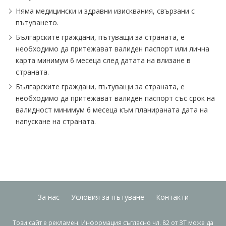
Няма медицински и здравни изисквания, свързани с
пътуването.
Българските граждани, пътуващи за страната, е
необходимо да притежават валиден паспорт или лична
карта минимум 6 месеца след датата на влизане в
страната.
Българските граждани, пътуващи за страната, е
необходимо да притежават валиден паспорт със срок на
валидност минимум 6 месеца към планираната дата на
напускане на страната.
За нас
Условия за пътуване
Контакти
Този сайт е рекламен. Информация съгласно чл. 82 от ЗТ може да