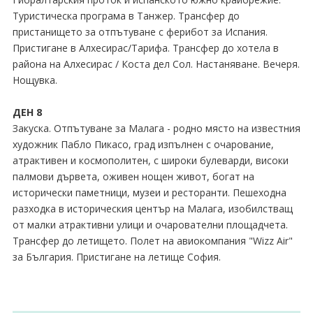
Туристическа програма в Танжер. Трансфер до
пристанището за отпътуване с ферибот за Испания.
Пристигане в Алхесирас∕Тарифа. Трансфер до хотела в
района на Алхесирас ∕ Коста дел Сол. Настаняване. Вечеря.
Нощувка.
ДЕН 8
Закуска. Отпътуване за Малага - родно място на известния
художник Пабло Пикасо, град изпълнен с очарование,
атрактивен и космополитен, с широки булеварди, високи
палмови дървета, оживен нощен живот, богат на
исторически паметници, музеи и ресторанти. Пешеходна
разходка в историческия център на Малага, изобилстващ
от малки атрактивни улици и очарователни площадчета.
Трансфер до летището. Полет на авиокомпания "Wizz Air"
за България. Пристигане на летище София.