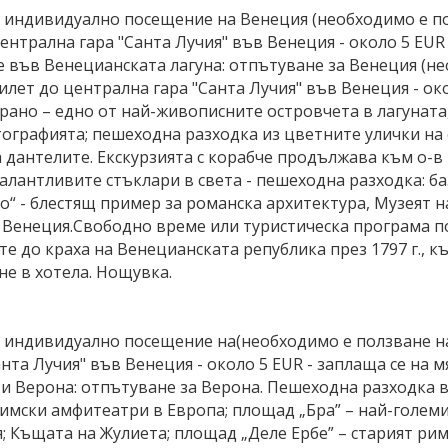
а индивидуално посещение на Венеция (необходимо е п
ентрална гара "Санта Лучия" във Венеция - около 5 EUR 
че във Венецианската лагуна: отпътуване за Венеция (н
илет до централна гара "Санта Лучия" във Венеция - окол
урано – едно от най-живописните островчета в лагунат
тографията; пешеходна разходка из цветните улички на 
на дантелите. Екскурзията с корабче продължава към о-
талантливите стъклари в света - пешеходна разходка: 
о“ - блестящ пример за романска архитектура, Музеят 
а Венеция.Свободно време или туристическа програма п
 до краха на Венецианската република през 1797 г., к
не в хотела. Нощувка.
а индивидуално посещение на(необходимо е ползване на
нта Лучия" във Венеция - около 5 EUR - заплаща се на м
и Верона: отпътуване за Верона. Пешеходна разходка в
римски амфитеатри в Европа; площад „Бра” – най-големи
; Къщата на Жулиета; площад „Деле Ербе” – старият ри