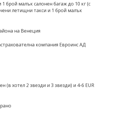
1 брой малък салонен багаж до 10 кг (с
лючени летищни такси и 1 брой малък
района на Венеция
застрахователна компания Евроинс АД
н (в хотел 2 звезди и 3 звезди) и 4-6 EUR
урано