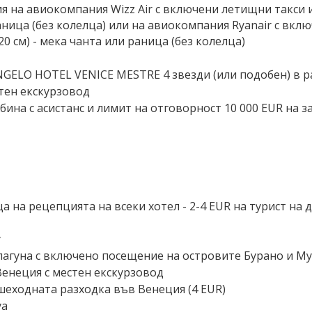
я на авиокомпания Wizz Air с включени летищни такси и 
раница (без колелца) или на авиокомпания Ryanair с вк
20 см) - мека чанта или раница (без колелца)
NGELO HOTEL VENICE MESTRE 4 звезди (или подобен) в 
тен екскурзовод
ина с асистанс и лимит на отговорност 10 000 EUR на 
 на рецепцията на всеки хотел - 2-4 EUR на турист на де
y
лагуна с включено посещение на островите Бурано и М
енеция с местен екскурзовод
шеходната разходка във Венеция (4 EUR)
уа