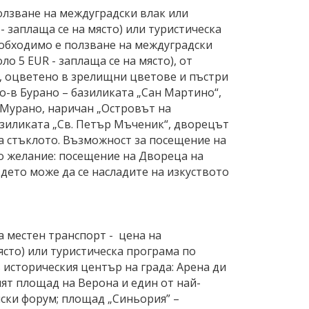
олзване на междуградски влак или
- заплаща се на място) или туристическа
еобходимо е ползване на междуградски
о 5 EUR - заплаща се на място), от
а, оцветено в зрелищни цветове и пъстри
о-в Бурано – базиликата „Сан Мартино“,
в Мурано, наричан „Островът на
базиликата „Св. Петър Мъченик“, дворецът
на стъклото. Възможност за посещение на
о желание: посещение на Двореца на
ъдето може да се насладите на изкуството
 местен транспорт - цена на
ясто) или туристическа програма по
 историческия център на града: Арена ди
ят площад на Верона и един от най-
мски форум; площад „Синьория” –