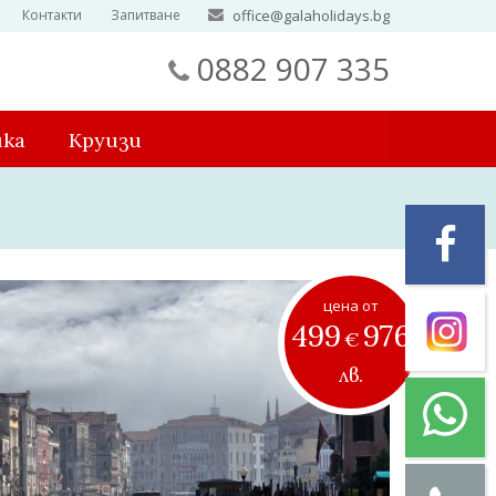
Контакти
Запитване
office@galaholidays.bg
0882 907 335
ика
Круизи
цена от
499
976
€
лв.