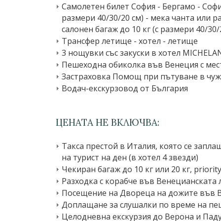
Самолетен билет София - Бергамо - Софи
размери 40∕30∕20 см) - мека чанта или 
салонен багаж до 10 кг (с размери 40∕30∕
Трансфер летище - хотел - летище
3 нощувки със закуски в хотел MICHELA
Пешеходна обиколка във Венеция с мес
Застраховка Помощ при пътуване в чужб
Водач-екскурзовод от България
ЦЕНАТА НЕ ВКЛЮЧВА:
Такса престой в Италия, която се заплаща
на турист на ден (в хотел 4 звезди)
Чекиран багаж до 10 кг или 20 кг, priorit
Разходка с корабче във Венецианската 
Посещение на Двореца на дожите във В
Доплащане за слушалки по време на пе
Целодневна екскурзия до Верона и Пад