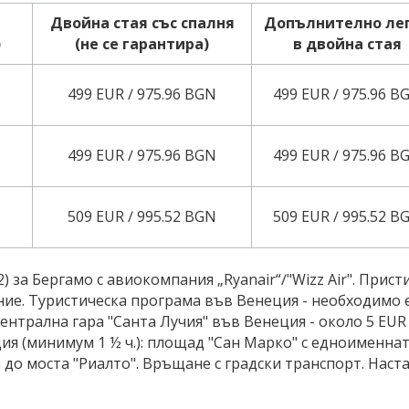
Двойна стая със спалня
Допълнително ле
)
(не се гарантира)
в двойна стая
499 EUR ∕ 975.96 BGN
499 EUR ∕ 975.96 B
499 EUR ∕ 975.96 BGN
499 EUR ∕ 975.96 B
509 EUR ∕ 995.52 BGN
509 EUR ∕ 995.52 B
 за Бергамо с авиокомпания „Ryanair“∕"Wizz Air". Прис
ение. Туристическа програма във Венеция - необходимо 
ентрална гара "Санта Лучия" във Венеция - около 5 EUR
ия (минимум 1 ½ ч.): площад "Сан Марко" с едноименна
до моста "Риалто". Връщане с градски транспорт. Настан