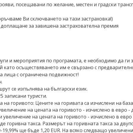
прояви, посещавани по желание, местен и градски транс
ръчваме Ви сключването на тази застраховка!)
вя доплащане за завишена застрахователна премия
луги и мероприятия по програмата, е необходимо да ги
й като осъществяването им е свързано с предварителн
а лица с ограничена подвижност!
.
рут се изпълнява на български език.
5 записани туристи.
 на горивото: Цените на горивата са изчислени на база
и увеличение на цената на горивото - изчислено в евро -
ри увеличение на цената на горивото - изчислено в евр
де горивна такса. Размерът на горивната такса за двуп
-19,99% ще бъде 1,20 EUR. На всяко следващо увеличени