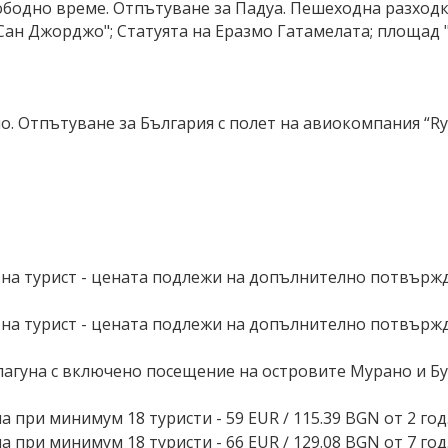
бодно време. Отпътуване за Падуа. Пешеходна разходк
"Сан Джорджо"; Статуята на Еразмо Гатамелата; площад 
. Отпътуване за България с полет на авиокомпания “Ryan
и) на турист - цената подлежи на допълнително потвърж
и) на турист - цената подлежи на допълнително потвърж
лагуна с включено посещение на островите Мурано и Бу
при минимум 18 туристи - 59 EUR ∕ 115.39 BGN от 2 год.
 при минимум 18 туристи - 66 EUR ∕ 129.08 BGN от 7 год