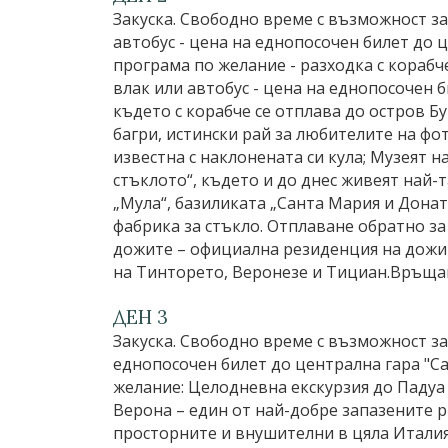
Закуска. Свободно време с възможност з
автобус - цена на еднопосочен билет до ц
програма по желание - разходка с кораб
влак или автобус - цена на еднопосочен б
където с корабче се отплава до остров Б
багри, истински рай за любителите на фо
известна с наклонената си кула; Музеят 
стъклото“, където и до днес живеят най-
„Мула“, базиликата „Санта Мария и Донат
фабрика за стъкло. Отплаване обратно з
дожите – официална резиденция на дожите
на Тинторето, Веронезе и Тициан.Връща
ДЕН 3
Закуска. Свободно време с възможност з
еднопосочен билет до централна гара "Са
желание: Целодневна екскурзия до Падуа 
Верона – един от най-добре запазените 
просторните и внушителни в цяла Италия