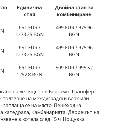
гло
Единична
Двойна стая за
стая
комбиниране
651 EUR ∕
499 EUR ∕ 975.96
GN
1273.25 BGN
BGN
651 EUR ∕
499 EUR ∕ 975.96
GN
1273.25 BGN
BGN
661 EUR ∕
509 EUR ∕ 995.52
GN
1292.8 BGN
BGN
тигане на летището в Бергамо. Трансфер
е ползване на междуградски влак или
 - заплаща се на място. Пешеходна
та катедрала, Камбанарията, Дворецът на
яване в хотела след 15 ч. Нощувка.