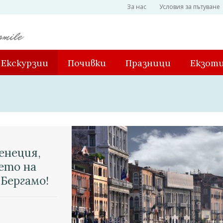
За нас
Условия за пътуване
Екскурзии
Почивки
Празници
Екзот
енеция,
ието на
 Бергамо!