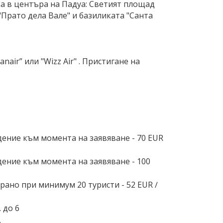
а в центъра на Падуа: Светият площад
"Прато дела Вале" и базиликата "Санта
air” или "Wizz Air" . Пристигане на
дение към момента на заявяване - 70 EUR
дение към момента на заявяване - 100
рано при минимум 20 туристи - 52 EUR ∕
 до 6
.