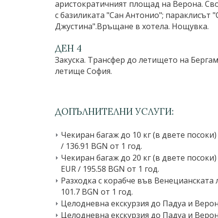
аристократичният площад на Верона. Сво
с базиликата "Сан Антонио"; параклисът 
Джустина".Връщане в хотела. Нощувка.
ДЕН 4
Закуска. Трансфер до летището на Бергамо
летище София.
ДОПЪЛНИТЕЛНИ УСЛУГИ:
Чекиран багаж до 10 кг (в двете посок
∕ 136.91 BGN от 1 год.
Чекиран багаж до 20 кг (в двете посок
EUR ∕ 195.58 BGN от 1 год.
Разходка с корабче във Венецианската 
101.7 BGN от 1 год.
Целодневна екскурзия до Падуа и Верона 
Целодневна екскурзия до Падуа и Верона