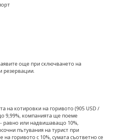
порт
 заявите още при сключването на
и резервации.
та на котировки на горивото (905 USD ∕
 до 9,99%, компанията ще поеме
о - равно или надвишаващо 10%,
осочни пътувания на турист при
е на горивото с 10%, сумата съответно се