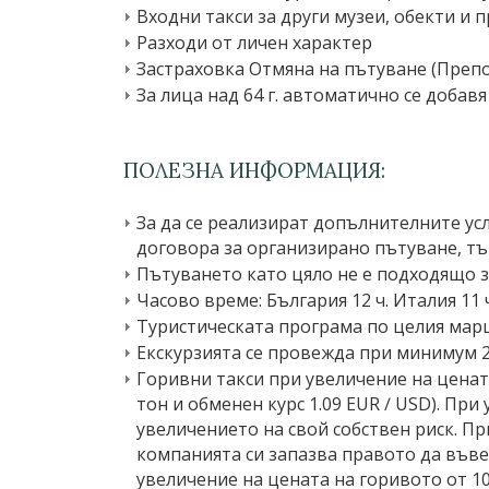
Входни такси за други музеи, обекти и 
Разходи от личен характер
Застраховка Отмяна на пътуване (Препо
За лица над 64 г. автоматично се доба
ПОЛЕЗНА ИНФОРМАЦИЯ:
За да се реализират допълнителните ус
договора за организирано пътуване, тъ
Пътуването като цяло не е подходящо з
Часово време: България 12 ч. Италия 11 ч
Туристическата програма по целия марш
Екскурзията се провежда при минимум 2
Горивни такси при увеличение на цената
тон и обменен курс 1.09 EUR ∕ USD). Пр
увеличението на свой собствен риск. П
компанията си запазва правото да въве
увеличение на цената на горивото от 10