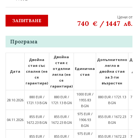
Цени от
ЗАПИТВАНЕ
740
/
1447
€
лв.
Програма
Двойна
Двойна
Допълнително
Доп
стая с
стая със
легло в
отделни
Единична
Дата
спалня (не
двойна стая
дв
легла (не
стая
се
за 3-ти
з
се
гарантира)
възрастен
гарантира)
1000 EUR ∕
880 EUR ∕
880 EUR ∕
880 EUR ∕ 1721.13
790 
28.10.2026
1955.83
1721.13 BGN
1721.13 BGN
BGN
BGN
975 EUR ∕
855 EUR ∕
855 EUR ∕
855 EUR ∕ 1672.23
765 
04.11.2026
1906.93
1672.23 BGN
1672.23 BGN
BGN
BGN
975 EUR ∕
855 EUR ∕
855 EUR ∕
855 EUR ∕ 1672.23
765 