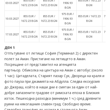
855 EUR ∕
855 EUR ∕
855 EUR ∕ 1672.23
765 
03.03.2027
1906.93
1672.23 BGN
1672.23 BGN
BGN
BGN
975 EUR ∕
855 EUR ∕
855 EUR ∕
855 EUR ∕ 1672.23
765 
10.03.2027
1906.93
1672.23 BGN
1672.23 BGN
BGN
BGN
975 EUR ∕
855 EUR ∕
855 EUR ∕
855 EUR ∕ 1672.23
765 
17.03.2027
1906.93
1672.23 BGN
1672.23 BGN
BGN
BGN
ДЕН 1
Отпътуване от летище София (Терминал 2) с директен
полет за Аман. Пристигане на летището в Аман.
Посрещане от представител на агенцията
партньор. Обиколка на центъра на Аман с автобус (около
1 час): Цитаделата, Старият пазар Сук, Двореца на краля и
фото пауза при джамията на Абдулла. Следва екскурзия
до Джераш, който в наши дни е смятан за един от най-
добре запазените градове от римската епоха в Близкия
изток. Пешеходна разходка (минимум 1 ч.) сред древните
руини на някогашния славен град. Свободно време.
Следобед трансфер до хотела в столицата Аман.