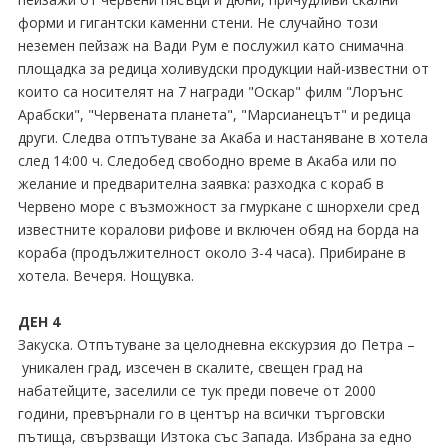
форми и гигантски каменни стени. Не случайно този
неземен пейзаж на Вади Рум е послужил като снимачна
площадка за редица холивудски продукции най-известни от
които са носителят на 7 награди "Оскар" филм "Лорънс
Арабски", "Червената планета", "Марсианецът" и редица
други. Следва отпътуване за Акаба и настаняване в хотела
след 14:00 ч. Следобед свободно време в Акаба или по
желание и предварителна заявка: разходка с кораб в
Червено море с възможност за гмуркане с шнорхели сред
известните коралови рифове и включен обяд на борда на
кораба (продължителност около 3-4 часа). Прибиране в
хотела. Вечеря. Нощувка.
ДЕН 4
Закуска. Отпътуване за целодневна екскурзия до Петра –
уникален град, изсечен в скалите, свещен град на
набатейците, заселили се тук преди повече от 2000
години, превърнали го в център на всички търговски
пътища, свързващи Изтока със Запада. Избрана за едно