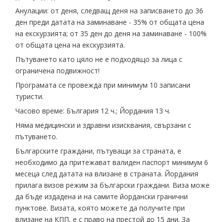
Анулации: от деня, следващ деня на записването до 36
ден преди датата на заминаване - 35% от общата цена
на екскурзията; от 35 ден до деня на заминаване - 100%
от общата цена на екскурзията.
Пътуването като цяло не е подходящо за лица с
ограничена подвижност!
Програмата се провежда при минимум 10 записани
туристи.
Часово време: България 12 ч.; Йордания 13 ч.
Няма медицински и здравни изисквания, свързани с
пътуването.
Българските граждани, пътуващи за страната, е
необходимо да притежават валиден паспорт минимум 6
месеца след датата на влизане в страната. Йордания
прилага визов режим за български граждани. Виза може
да бъде издадена и на самите йордански гранични
пунктове. Визата, която можете да получите при
влизане на КПП, е с право на престой до 15 дни. За