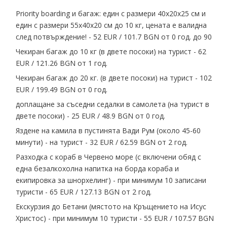
Priority boarding и багаж: един с размери 40х20х25 см и
един с размери 55х40х20 см до 10 кг, цената е валидна
след потвърждение! - 52 EUR ∕ 101.7 BGN от 0 год. до 90
Чекиран багаж до 10 кг (в двете посоки) на турист - 62
EUR ∕ 121.26 BGN от 1 год.
Чекиран багаж до 20 кг. (в двете посоки) на турист - 102
EUR ∕ 199.49 BGN от 0 год.
доплащане за съседни седалки в самолета (на турист в
двете посоки) - 25 EUR ∕ 48.9 BGN от 0 год.
Яздене на камила в пустинята Вади Рум (около 45-60
минути) - на турист - 32 EUR ∕ 62.59 BGN от 2 год.
Разходка с кораб в Червено море (с включени обяд с
една безалкохолна напитка на борда кораба и
екипировка за шнорхелинг) - при минимум 10 записани
туристи - 65 EUR ∕ 127.13 BGN от 2 год.
Екскурзия до Бетани (мястото на Кръщението на Исус
Христос) - при минимум 10 туристи - 55 EUR ∕ 107.57 BGN