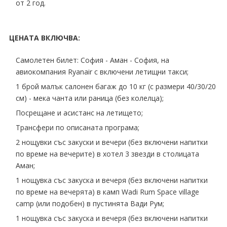
от 2 год.
ЦЕНАТА ВКЛЮЧВА:
Самолетен билет: София - Аман - София, на
авиокомпания Ryanair с включени летищни такси;
1 брой малък салонен багаж до 10 кг (с размери 40∕30∕20
см) - мека чанта или раница (без колелца);
Посрещане и асистанс на летището;
Трансфери по описаната програма;
2 нощувки със закуски и вечери (без включени напитки
по време на вечерите) в хотел 3 звезди в столицата
Аман;
1 нощувка със закуска и вечеря (без включени напитки
по време на вечерята) в камп Wadi Rum Space village
camp (или подобен) в пустинята Вади Рум;
1 нощувка със закуска и вечеря (без включени напитки