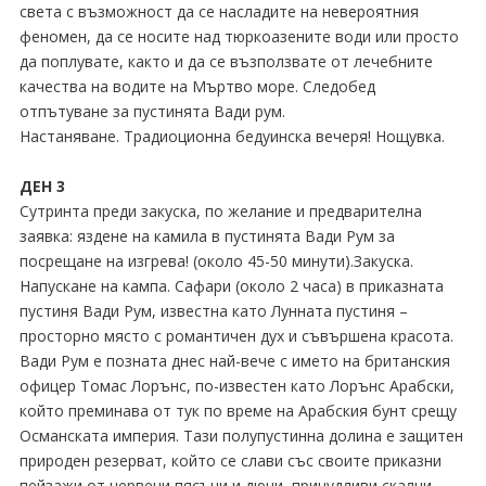
света с възможност да се насладите на невероятния
феномен, да се носите над тюркоазените води или просто
да поплувате, както и да се възползвате от лечебните
качества на водите на Мъртво море. Следобед
отпътуване за пустинята Вади рум.
Настаняване. Традиоционна бедуинска вечеря! Нощувка.
ДЕН 3
Сутринта преди закуска, по желание и предварителна
заявка: яздене на камила в пустинята Вади Рум за
посрещане на изгрева! (около 45-50 минути).Закуска.
Напускане на кампа. Сафари (около 2 часа) в приказната
пустиня Вади Рум, известна като Лунната пустиня –
просторно място с романтичен дух и съвършена красота.
Вади Рум е позната днес най-вече с името на британския
офицер Томас Лорънс, по-известен като Лорънс Арабски,
който преминава от тук по време на Арабския бунт срещу
Османската империя. Тази полупустинна долина е защитен
природен резерват, който се слави със своите приказни
пейзажи от червени пясъци и дюни, причудливи скални