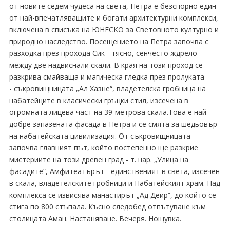
от новите седем чудеса на света, Петра е безспорно един
от най-впечатляващите и богати архитектурни комплекси,
включена в списъка на ЮНЕСКО за Световното културно и
природно наследство. Посещението на Петра започва с
разходка през прохода Сик - тясно, сенчесто ждрело
между две надвиснали скали. В края на този проход се
разкрива смайваща и магическа гледка през пролуката
- съкровищницата „Ал Хазне“, владетелска гробница на
набатейците в класически гръцки стил, изсечена в
огромната лицева част на 39-метрова скала.Това е най-
добре запазената фасада в Петра и се смята за шедьовър
на набатейската цивилизация. От съкровищницата
започва главният път, който постепенно ще разкрие
мистериите на този древен град - т. нар. „Улица на
фасадите“, Амфитеатърът - единственият в света, изсечен
в скала, владетелските гробници и Набатейският храм. Над
комплекса се извисява манастирът „Ад Деир“, до който се
стига по 800 стъпала. Късно следобед отпътуване към
столицата Аман. Настаняване. Вечеря. Нощувка.