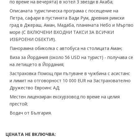
по време на вечерята) в хотел 3 звезди в Акаба;
Oписаната туристическа програма с посещение на
Петра, сафари в пустинята Вади Рум, древния римски
град в Джераш, Аман, Мадаба, планината Небо и Мъртво
море (С ВКЛЮЧЕНИ ВХОДНИ ТАКСИ ЗА ВСИЧКИ
ИЗБРОЕНИ ОБЕКТИ!).
Панорамна обиколка с автобуса на столицата Аман;
Виза за Йордания (около 56 USD на турист) - получава се
на летището в Йордания;
Застраховка Помощ при пътуване в чужбина с асистанс
и лимит на отговорност 10 000 EUR на Застрахователно
Дружество Евроинс АД;
Mестен лицензиран екскурзовод по време на целия
престой;
Водач от България.
ЦЕНАТА НЕ ВКЛЮЧВА: