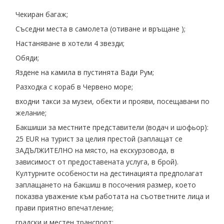
Чекиран багаж;
Съседни места в самолета (отиване и връщане );
Настаняване в хотели 4 звезди;
Обяди;
Яздене на камила в пустинята Вади Рум;
Разходка с кораб в Червено море;
входни такси за музеи, обекти и прояви, посещавани по
желание;
Бакшиши за местните представители (водач и шофьор):
25 EUR на турист за целия престой (заплащат се
ЗАДЪЛЖИТЕЛНО на място, на екскурзовода, в
зависимост от предоставената услуга, в брой).
Културните особености на дестинацията предполагат
заплащането на бакшиш в посочения размер, което
показва уважение към работата на съответните лица и
прави приятно впечатление;
градски и местен транспорт;