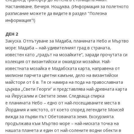
Настаняване. Вечеря. Нощуква. (Информация за полетното
разписание можете да видите в раздел "Полезна
информация"!)
ДЕН 2
Закуска. Отпътуване за Мадаба, планината Небо и Мъртво
море: Мадаба – най-удивителният град в страната,
известен като „градът на мозайките“, заради прочутата си
колекция от византийски и омаядски мозайки. Най-
известната мозайка е Мадабската карта, направена от
милиони парчета цветни камъни, дело на византийски
майстори от 6 в. Тя се намира на пода на православната
църква „Свети Георги“ и представлява най-древната карта
на Йерусалим и Светите земи. Следваща спирка
е планината Небо – едно от най-посещаваните места в
Йордания и мястото, от което според легендите Моисей
вижда за първи път Обетованата земя. Екскурзията
продължава към Мъртво море – най-ниската точка на
нашата планета и един от най-солените водни обекти в