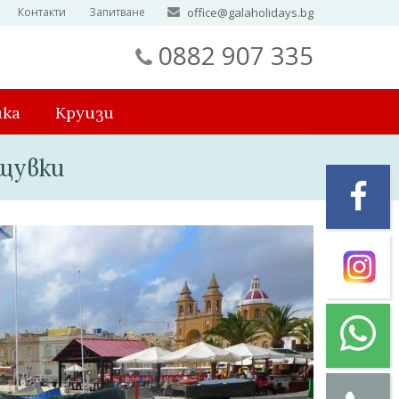
Контакти
Запитване
office@galaholidays.bg
0882 907 335
ика
Круизи
ощувки