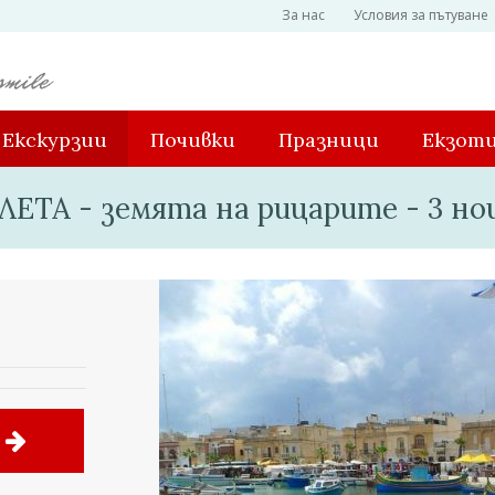
За нас
Условия за пътуване
Екскурзии
Почивки
Празници
Екзот
ЛЕТА - земята на рицарите - 3 н