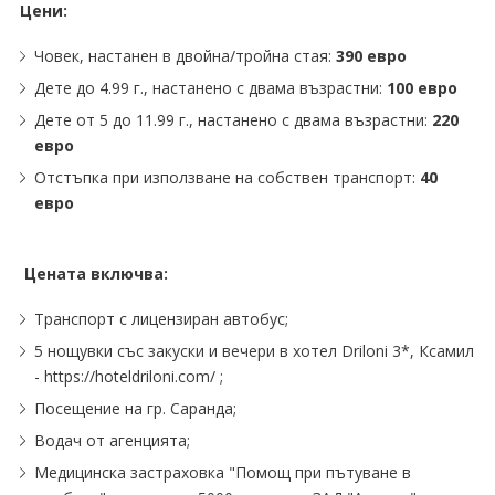
Цени:
Човек, настанен в двойна/тройна стая:
390 eвро
Дете до 4.99 г., настанено с двама възрастни:
100 евро
Дете от 5 до 11.99 г., настанено с двама възрастни:
220
евро
Отстъпка при използване на собствен транспорт:
40
евро
Цената включва:
Транспорт с лицензиран автобус;
5 нощувки със закуски и вечери в хотел Driloni 3*, Ксамил
- https://hoteldriloni.com/ ;
Посещение на гр. Саранда;
Водач от агенцията;
Mедицинска застраховка "Помощ при пътуване в