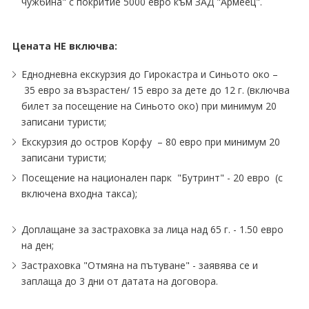
чужбина" с покритие 5000 евро към ЗАД "Армеец".
Цената НЕ включва:
Еднодневна екскурзия до Гирокастра и Синьото око –
35 евро за възрастен/ 15 евро за дете до 12 г. (включва
билет за посещение на Синьото око) при минимум 20
записани туристи;
Екскурзия до остров Корфу – 80 евро при минимум 20
записани туристи;
Посещение на национален парк "Бутринт" - 20 евро (с
включена входна такса);
Доплащане за застраховка за лица над 65 г. - 1.50 евро
на ден;
Застраховка "Отмяна на пътуване" - заявява се и
заплаща до 3 дни от датата на договора.