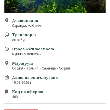
0882 907 335
Запитване
Екзотични
Последвайте ни
Дестинация
Саранда, Албания
Транспорт
Автобус
Продължителност
6 дни / 5 нощувки
Маршрут
София - Ксамил - Саранда - София
Дати на отпътуване
19.09.2026 г.
Код на оферта
463