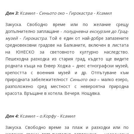
Ден 3:
Ксамил - Синьото око – Гирокастра - Ксамил
Закуска. Свободно време или по желание срещу
допълнително заплащане -
полудневна екскурзия до Град-
музей - Гирокастра
. Той е един от най-добре запазените
средновековни градове на Балканите, включен в листата
на ЮНЕСКО за световното културно наследство.
Пешеходна разходка из стария град, където ще видите
родната къща на Енвер Ходжа – днес етнографски музей,
крепостта с военния музей и др. Отпътуване към
природната забележителност
Синьото око
– малко езеро,
разположено сред местност с невероятна природна
красота. Връщане в хотела. Вечеря. Нощувка.
Ден 4:
Ксамил
– о.Корфу - Ксамил
Закуска. Свободно време за плаж и разходки или по