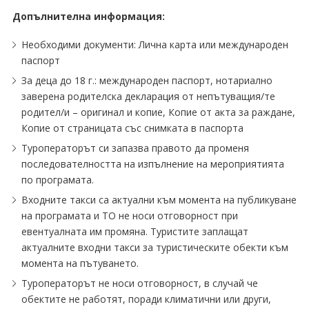
Допълнителна информация:
Необходими документи: Лична карта или международен
паспорт
За деца до 18 г.: международен паспорт, нотариално
заверена родителска декларация от непътуващия/те
родител/и – оригинал и копие, Копие от акта за раждане,
Копие от страницата със снимката в паспорта
Туроператорът си запазва правото да променя
последователността на изпълнение на мероприятията
по програмата.
Входните такси са актуални към момента на публикуване
на програмата и ТО не носи отговорност при
евентуалната им промяна. Туристите заплащат
актуалните входни такси за туристическите обекти към
момента на пътуването.
Туроператорът не носи отговорност, в случай че
обектите не работят, поради климатични или други,