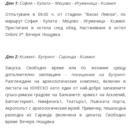
Ден 1:
София – Кулата – Мецово - Игуменица - Ксамил
Отпътуване в 06:00 ч. от стадион "Васил Левски", по
маршрут София - Кулата - Мецово - Игуменица - Ксамил.
Пристигане в хотела след обяд. Настаняване в хотел
Driloni 3*. Вечеря. Нощувка.
Ден 2:
Kсамил
-
Бутринт - Саранда - Ксамил
Закуска. Свободно време или по желание срещу
допълнително заплащане -
посещение на Бутринт
.
Разглеждане на археологическия комплекс, включен в
листата на ЮНЕСКО като един от най-добре запазените
гръко-римски градове на Балканите: храмът на Асклепий,
Баптистерият, Нимфеонът, Театърът, Лъвската порта,
Акрополът с археологическия музей.
Привечер, пешеходна
разходка из Саранда (включена в цената)
.
Свободно
време.
Вечеря. Нощувка.