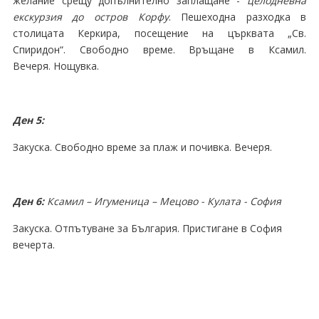
желание срещу допълнително заплащане -
целодневна
екскурзия до остров Корфу
.
Пешеходна разходка в
столицата Керкира, посещение на църквата „Св.
Спиридон“. Свободно време. Връщане в Ксамил.
Вечеря.
Нощувка.
Ден 5:
Закуска. Свободно време за плаж и почивка. Вечеря.
Ден 6:
Ксамил
– Игуменица – Мецово - Кулата - София
Закуска. Отпътуване за България. Пристигане в София
вечерта.