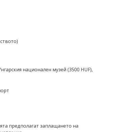
тството)
Унгарския национален музей (3500 HUF),
порт
ията предполагат заплащането на