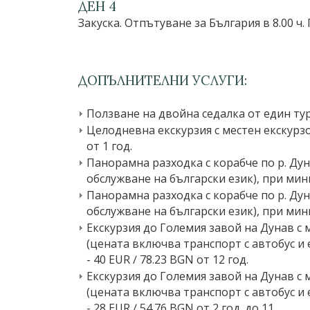
ДЕН 4
Закуска. Отпътуване за България в 8.00 ч
ДОПЪЛНИТЕЛНИ УСЛУГИ:
Ползване на двойна седалка от един тури
Целодневна екскурзия с местен екскурзо
от 1 год.
Панорамна разходка с корабче по р. Дун
обслужване на български език), при мини
Панорамна разходка с корабче по р. Дун
обслужване на български език), при миним
Екскурзия до Големия завой на Дунав с 
(цената включва транспорт с автобус и 
- 40 EUR ∕ 78.23 BGN от 12 год.
Екскурзия до Големия завой на Дунав с 
(цената включва транспорт с автобус и 
- 28 EUR ∕ 54.76 BGN от 2 год. до 11