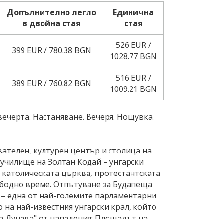
Допълнително легло
Единична
в двойна стая
стая
526 EUR ∕
399 EUR ∕ 780.38 BGN
1028.77 BGN
516 EUR ∕
389 EUR ∕ 760.82 BGN
1009.21 BGN
вечерта. Настаняване. Вечеря. Нощувка.
вателен, културен център и столица на
 училище на Золтан Кодай – унгарски
; католическата църква, протестантската
вободно време. Отпътуване за Будапеща
т – една от най-големите парламентарни
о на най-известния унгарски крал, който
на Дунава" от нападения; Площадът на