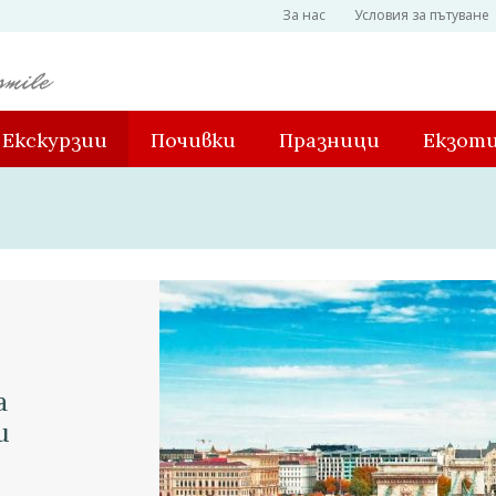
За нас
Условия за пътуване
Екскурзии
Почивки
Празници
Екзот
а
и