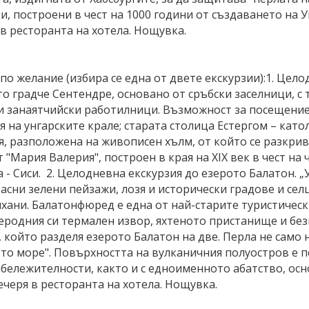
, построени в чест на 1000 години от създаването на 
 в ресторанта на хотела. Нощувка.
по желание (избира се една от двете екскурзии):1. Цело
о градче Сентендре, основано от сръбски заселници, с
 и занаятчийски работилници. Възможност за посещение
 на унгарските крале; старата столица Естергом – като
, разположена на живописен хълм, от който се разкрив
 "Мария Валерия", построен в края на XIX век в чест н
 - Сиси. 2. Целодневна екскурзия до езерото Балатон. „
сни зелени пейзажи, лозя и исторически градове и сел
хани. Балатонфюред е една от най-старите туристическ
леродния си термален извор, яхтеното пристанище и бе
който разделя езерото Балатон на две. Перла не само н
кото море". Повърхността на вулканичния полуостров е 
бележителности, както и с едноименното абатство, осно
черя в ресторанта на хотела. Нощувка.