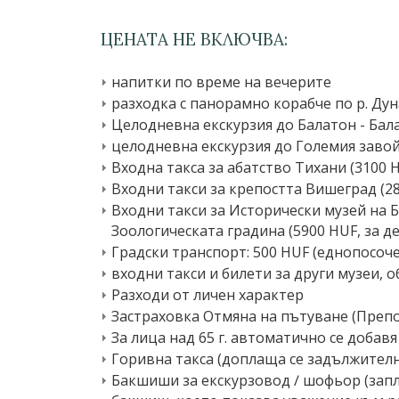
ЦЕНАТА НЕ ВКЛЮЧВА:
напитки по време на вечерите
разходка с панорамно корабче по р. Дуна
Целодневна екскурзия до Балатон - Бал
целодневна екскурзия до Големия завой
Входна такса за абатство Тихани (3100 
Входни такси за крепостта Вишеград (2
Входни такси за Исторически музей на Б
Зоологическата градина (5900 HUF, за дец
Градски транспорт: 500 HUF (еднопосоче
входни такси и билети за други музеи, 
Разходи от личен характер
Застраховка Отмяна на пътуване (Препо
За лица над 65 г. автоматично се доба
Горивна такса (доплаща се задължително
Бакшиши за екскурзовод ∕ шофьор (запл