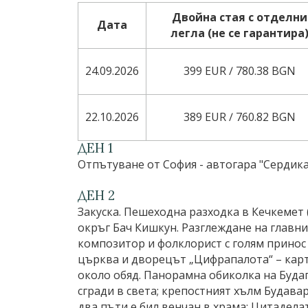
Двойна стая с отделни
Дата
легла (не се гарантира
24.09.2026
399 EUR ∕ 780.38 BGN
22.10.2026
389 EUR ∕ 760.82 BGN
ДЕН 1
Отпътуване от София - автогара "Сердика"
ДЕН 2
Закуска. Пешеходна разходка в Кечкемет 
окръг Бач Кишкун. Разглеждане на главни
композитор и фолклорист с голям принос
църква и дворецът „Цифрапалота“ – карт
около обяд. Панорамна обиколка на Буда
сгради в света; крепостният хълм Будавар
два пъти е бил венчан в храма; Цитадела