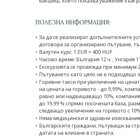
бакшиш, което показва уважение към р
ПОЛЕЗНА ИНФОРМАЦИЯ:
За да се реализират допълнителните ус
договора за организирано пътуване, тъ
Валутeн курс: 1 EUR = 400 HUF
Часово време: България 12 ч. ; Унгария 11
Екскурзията се провежда при минимум 2
Пътуването като цяло не е подходящо з
Горивни такси при увеличение на цената
на цената на горивото - до 9,99%, комп
равно или надвишаващо 10%, компанията
до 19,99 % спрямо посочената база, разм
следващо увеличение на горивото с 10%
Няма медицински и здравни изисквания,
Българските граждани, пътуващи за стр
датата на влизане в страната.