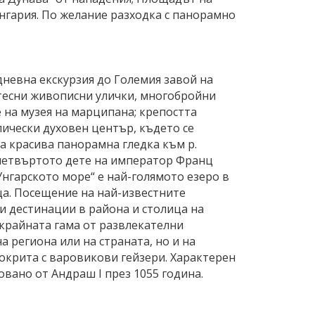
Унгария. По желание разходка с панорамно
дневна екскурзия до Големия завой на
 тесни живописни улички, многобройни
 на музея на марципана; крепостта
лически духовен център, където се
а красива панорамна гледка към р.
а четвъртото дете на император Франц
Унгарското море“ е най-голямото езеро в
ца. Посещение на най-известните
и дестинации в района и столица на
зкрайната гама от развлекателни
а региона или на страната, но и на
покрита с варовикови гейзери. Характерен
вано от Андраш I през 1055 година.