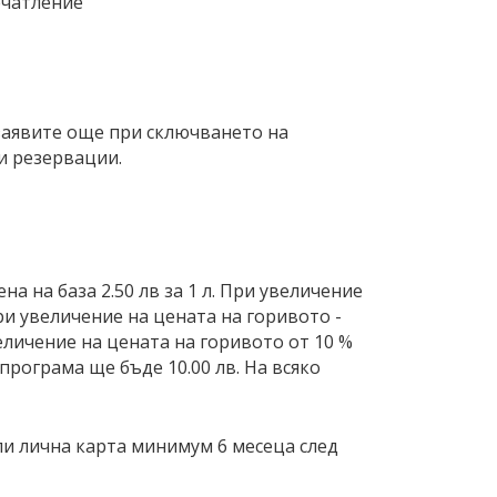
ечатление
 заявите още при сключването на
и резервации.
а на база 2.50 лв за 1 л. При увеличение
ри увеличение на цената на горивото -
личение на цената на горивото от 10 %
програма ще бъде 10.00 лв. На всяко
ли лична карта минимум 6 месеца след