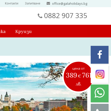
Контакти
Запитване
office@galaholidays.bg
0882 907 335
ика
Круизи
цена от
389
761
€
лв.