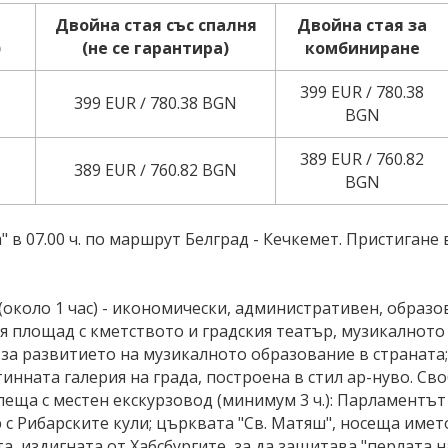
Двойна стая със спалня
Двойна стая за
)
(не се гарантира)
комбиниране
399 EUR ∕ 780.38
399 EUR ∕ 780.38 BGN
BGN
389 EUR ∕ 760.82
389 EUR ∕ 760.82 BGN
BGN
 в 07.00 ч. по маршрут Белград - Кечкемет. Пристигане 
(около 1 час) - икономически, административен, образо
я площад с кметството и градския театър, музикалното
 за развитието на музикалното образование в страната
инната галерия на града, построена в стил ар-нуво. С
пеща с местен екскурзовод (минимум 3 ч.): Парламентъ
 с Рибарските кули; църквата "Св. Матяш", носеща имет
та, издигната от Хабсбургите, за да защитава "перлата 