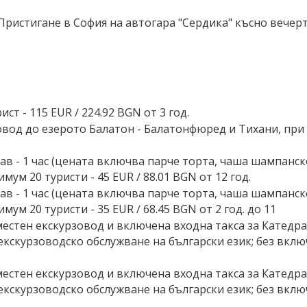
. Пристигане в София на автогара "Сердика" късно вечер
ст - 115 EUR ∕ 224.92 BGN от 3 год.
вод до езерото Балатон - Балатонфюред и Тихани, при м
ав - 1 час (цената включва парче торта, чаша шампанск
мум 20 туристи - 45 EUR ∕ 88.01 BGN от 12 год.
ав - 1 час (цената включва парче торта, чаша шампанск
ум 20 туристи - 35 EUR ∕ 68.45 BGN от 2 год. до 11
местен екскурзовод и включена входна такса за Катедр
екскурзоводско обслужване на български език; без вклю
местен екскурзовод и включена входна такса за Катедр
екскурзоводско обслужване на български език; без вклю