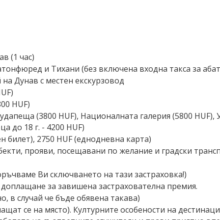
в (1 час)
атонфюред и Тихани (без включена входна такса за аба
 на Дунав с местен екскурзовод
HUF)
800 HUF)
удапеща (3800 HUF), Националната галерия (5800 HUF), 
а до 18 г. - 4200 HUF)
н билет), 2750 HUF (еднодневна карта)
обекти, прояви, посещавани по желание и градски транс
ръчваме Ви сключването на тази застраховка!)
вя доплащане за завишена застрахователна премия.
, в случай че бъде обявена такава)
ащат се на място). Културните особености на дестинац