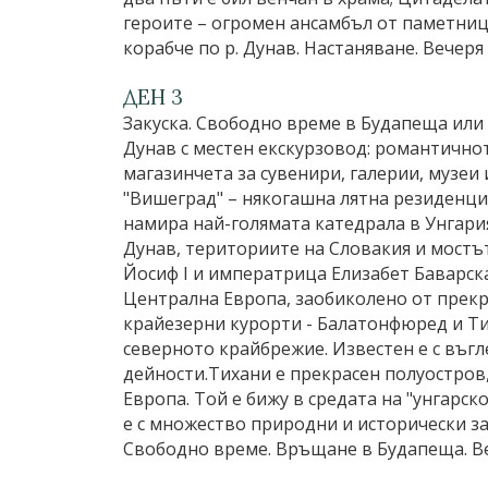
героите – огромен ансамбъл от паметници
корабче по р. Дунав. Настаняване. Вечеря
ДЕН 3
Закуска. Свободно време в Будапеща или 
Дунав с местен екскурзовод: романтичнот
магазинчета за сувенири, галерии, музеи
"Вишеград" – някогашна лятна резиденция
намира най-голямата катедрала в Унгария
Дунав, териториите на Словакия и мостът
Йосиф I и императрица Елизабет Баварска
Централна Европа, заобиколено от прекра
крайезерни курорти - Балатонфюред и Ти
северното крайбрежие. Известен е с въг
дейности.Тихани е прекрасен полуостров, 
Европа. Той е бижу в средата на "унгарс
е с множество природни и исторически за
Свободно време. Връщане в Будапеща. Ве