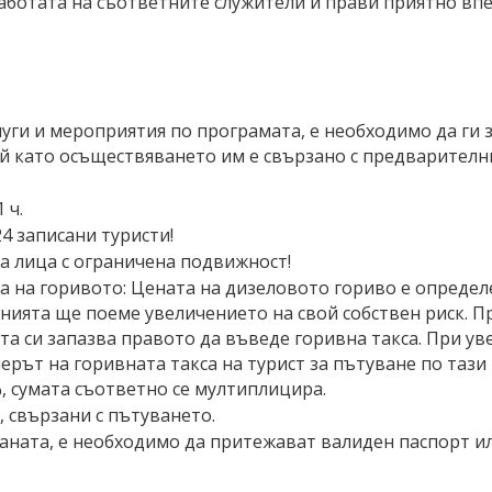
аботата на съответните служители и прави приятно вп
луги и мероприятия по програмата, е необходимо да ги
й като осъществяването им е свързано с предварителн
 ч.
4 записани туристи!
а лица с ограничена подвижност!
 на горивото: Цената на дизеловото гориво е определен
анията ще поеме увеличението на свой собствен риск. П
 си запазва правото да въведе горивна такса. При уве
ерът на горивната такса на турист за пътуване по тази 
, сумата съответно се мултиплицира.
 свързани с пътуването.
аната, е необходимо да притежават валиден паспорт и