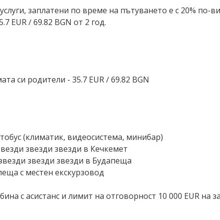
луги, заплатени по време на пътуването е с 20% по-висок
7 EUR ∕ 69.82 BGN от 2 год.
мата си родители - 35.7 EUR ∕ 69.82 BGN
тобус (климатик, видеосистема, минибар)
 звезди звезди звезди в Кечкемет
 звезди звезди звезди в Будапеща
пеща с местен екскурзовод
ина с асистанс и лимит на отговорност 10 000 EUR на 