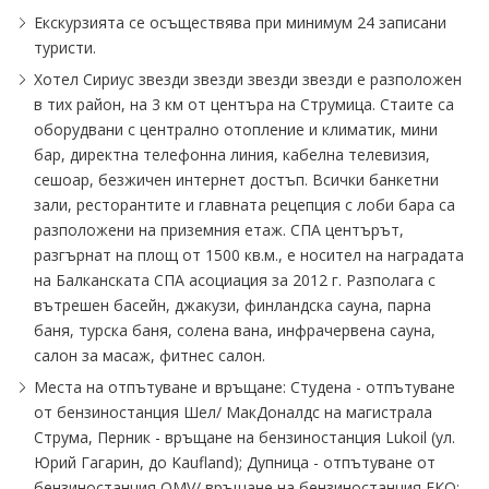
Екскурзията се осъществява при минимум 24 записани
туристи.
Хотел Сириус звезди звезди звезди звезди е разположен
в тих район, на 3 км от центъра на Струмица. Стаите са
оборудвани с централно отопление и климатик, мини
бар, директна телефонна линия, кабелна телевизия,
сешоар, безжичен интернет достъп. Всички банкетни
зали, ресторантите и главната рецепция с лоби бара са
разположени на приземния етаж. СПА центърът,
разгърнат на площ от 1500 кв.м., е носител на наградата
на Балканската СПА асоциация за 2012 г. Разполага с
вътрешен басейн, джакузи, финландска сауна, парна
баня, турска баня, солена вана, инфрачервена сауна,
салон за масаж, фитнес салон.
Места на отпътуване и връщане: Студена - отпътуване
от бензиностанция Шел∕ МакДоналдс на магистрала
Струма, Перник - връщане на бензиностанция Lukoil (ул.
Юрий Гагарин, до Kaufland); Дупница - отпътуване от
бензиностанция OMV∕ връщане на бензиностанция ЕКО;