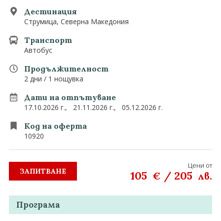
0882 907 335
Запитване
Дестинация
Екзотични
Струмица, Северна Македония
Последвайте ни
Транспорт
Автобус
Продължителност
2 дни / 1 нощувка
Дати на отпътуване
17.10.2026 г.,
21.11.2026 г.,
05.12.2026 г.
Код на оферта
10920
Цени от
ЗАПИТВАНЕ
105
/
205
€
лв.
Програма