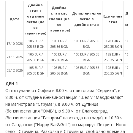
Двойна
Двойна
стая с
стая със
Допълнително
Дво
отделни
Единична
Дата
спалня (не
легло в
легла (не
стая
се
двойна стая
ком
се
гарантира)
гарантира)
105 EUR ∕
105 EUR ∕
105 EUR ∕ 205.36
128 EUR ∕
105 E
17.10.2026
205.36 BGN
205.36 BGN
BGN
250.35 BGN
105 EUR ∕
105 EUR ∕
105 EUR ∕ 205.36
128 EUR ∕
105 E
21.11.2026
205.36 BGN
205.36 BGN
BGN
250.35 BGN
105 EUR ∕
105 EUR ∕
105 EUR ∕ 205.36
128 EUR ∕
105 E
05.12.2026
205.36 BGN
205.36 BGN
BGN
250.35 BGN
ДЕН 1
Отпътуване от София в 8.00 ч. от автогара "Сердика", в
8.30 ч. от Студена (бензиностанция "Шел"∕ "МакДоналдс"
на магистрала "Струма"), в 9.00 ч. от Дупница
(бензиностанция "ОМВ"), в 9.30 ч. от Благоевград
(бензиностанция "Газпром" на изхода на града), в 10.30 ч.
от Сандански ("Happy Bar&Grill") по маршрут Петрич - Ново
село - Струмица. Разходка в Струмица, свободно време за