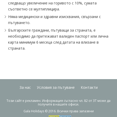
следващо увеличение на горивото с 10%, сумата
съответно се мултиплицира.
Няма медицински и здравни изисквания, свързани с
пътуването.
Българските граждани, пътуващи за страната, е
необходимо да притежават валиден паспорт или лична
карта минимум 6 месеца след датата на влизане в
страната.
За нас
Условия за пътуване
Контакти
Този сайт е рекламен. Информация съгласно чл. 82 от ЗТ може да
получите в нашите офиси.
Gala Holidays © 2016. Всички права запазени