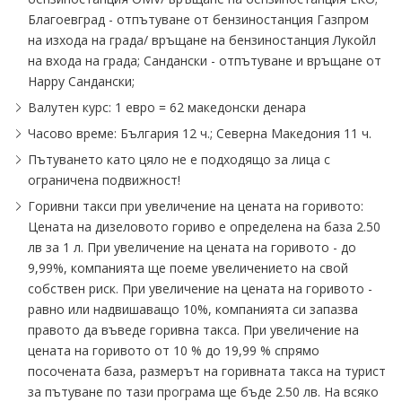
Благоевград - отпътуване от бензиностанция Газпром
на изхода на града∕ връщане на бензиностанция Лукойл
на входа на града; Сандански - отпътуване и връщане от
Happy Сандански;
Валутен курс: 1 евро = 62 македонски денара
Часово време: България 12 ч.; Северна Македония 11 ч.
Пътуването като цяло не е подходящо за лица с
ограничена подвижност!
Горивни такси при увеличение на цената на горивото:
Цената на дизеловото гориво е определена на база 2.50
лв за 1 л. При увеличение на цената на горивото - до
9,99%, компанията ще поеме увеличението на свой
собствен риск. При увеличение на цената на горивото -
равно или надвишаващо 10%, компанията си запазва
правото да въведе горивна такса. При увеличение на
цената на горивото от 10 % до 19,99 % спрямо
посочената база, размерът на горивната такса на турист
за пътуване по тази програма ще бъде 2.50 лв. На всяко