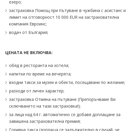
езеро;
застраховка Помощ при пътуване в чужбина с асистанс и
лимит на отговорност 10 000 EUR на застрахователна
компания Евроинс;
водач от България;
ЦЕНАТА НЕ ВКЛЮЧВА:
обяд в ресторанта на хотела;
напитки по време на вечерята;
входни такси за музеи и обекти, посещавани по желание;
разходи от личен характер;
застраховка Отмяна на пътуване (Препоръчваме Ви
сключването на тази застраховка!);
за лица над 64 г. автоматично се добавя доплащане за
завишена застрахователна премия;
Горивна такса (доплаща се задължително в случай, че