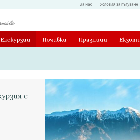
За нас
Условия за пътуване
Екскурзии
Почивки
Празници
Екзот
курзия с