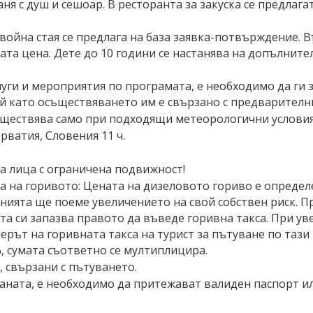
ня с душ и сешоар. В ресторанта за закуска се предлаг
война стая се предлага на база заявка-потвърждение. 
ната цена. Дете до 10 години се настанява на допълните
луги и мероприятия по програмата, е необходимо да ги
й като осъществяването им е свързано с предварителн
съществява само при подходящи метеорологични условия
ърватия, Словения 11 ч.
а лица с ограничена подвижност!
 на горивото: Цената на дизеловото гориво е определен
анията ще поеме увеличението на свой собствен риск. П
 си запазва правото да въведе горивна такса. При уве
ерът на горивната такса на турист за пътуване по тази 
, сумата съответно се мултиплицира.
 свързани с пътуването.
аната, е необходимо да притежават валиден паспорт и