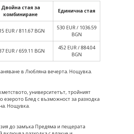
Двойна стая за
Единична стая
комбиниране
530 EUR ∕ 1036.59
15 EUR ∕ 811.67 BGN
BGN
452 EUR ∕ 884.04
37 EUR ∕ 659.11 BGN
BGN
станяване в Любляна вечерта. Нощувка.
кметството, университетът, тройният
до езерото Блед с възможност за разходка
на. Нощувка.
рзия до замъка Предяма и пещерата
 й включва разходка с влакче и