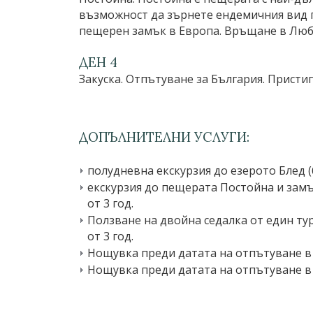
възможност да зърнете ендемичния вид п
пещерен замък в Европа. Връщане в Люб
ДЕН 4
Закуска. Отпътуване за България. Пристиг
ДОПЪЛНИТЕЛНИ УСЛУГИ:
полудневна екскурзия до езерото Блед (б
екскурзия до пещерата Постойна и замък
от 3 год.
Ползване на двойна седалка от един тур
от 3 год.
Нощувка преди датата на отпътуване в хо
Нощувка преди датата на отпътуване в хо