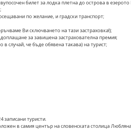
двупосочен билет за лодка плетна до острова в езерото 
;
посещавани по желание, и градски транспорт;
ръчваме Ви сключването на тази застраховка!);
вя доплащане за завишена застрахователна премия;
 в случай, че бъде обявена такава) на турист;
4 записани туристи.
оложен в самия център на словенската столица Любляна.