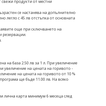
ат свежи продукти от местни
Възрастен се настанява на допълнително
лно легло с 45 лв отстъпка от основната
 заявите още при сключването на
и резервации.
.
а на база 2.50 лв за 1 л. При увеличение
ри увеличение на цената на горивото -
личение на цената на горивото от 10 %
програма ще бъде 11.00 лв. На всяко
ли лична карта минимум 6 месеца след