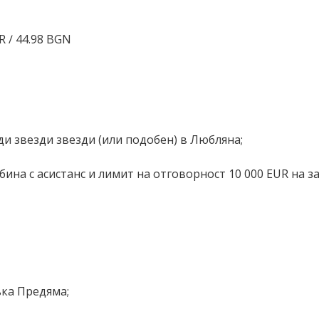
R ∕ 44.98 BGN
зди звезди звезди (или подобен) в Любляна;
ина с асистанс и лимит на отговорност 10 000 EUR на з
ъка Предяма;