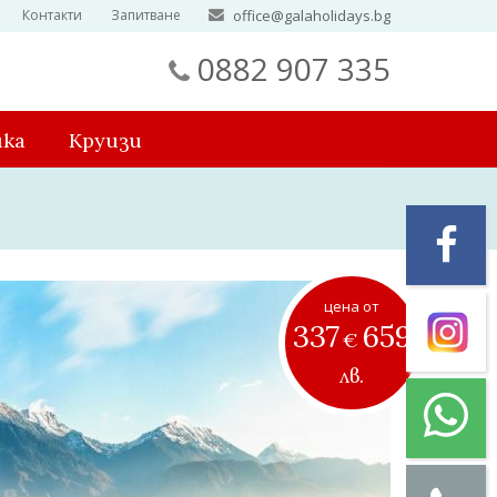
Контакти
Запитване
office@galaholidays.bg
0882 907 335
ика
Круизи
цена от
337
659
€
лв.