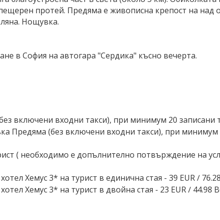
ещерен протей. Предяма е живописна крепост на над о
ляна. Нощувка.
ане в София на автогара "Сердика" късно вечерта.
ез включени входни такси), при минимум 20 записани тур
а Предяма (без включени входни такси), при минимум 25
ист ( необходимо е допълнително потвърждение на услуг
тел Хемус 3* на турист в единична стая - 39 EUR ∕ 76.28
тел Хемус 3* на турист в двойна стая - 23 EUR ∕ 44.98 B