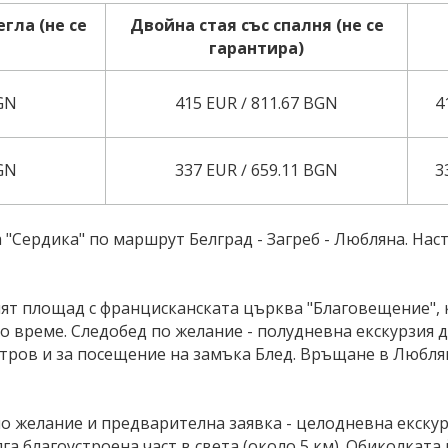
гла (не се
Двойна стая със спалня (не се
гарантира)
BGN
415 EUR ∕ 811.67 BGN
4
BGN
337 EUR ∕ 659.11 BGN
3
ра "Сердика" по маршрут Белград - Загреб - Любляна. На
ият площад с францисканската църква "Благовещение", 
но време. Следобед по желание - полудневна екскурзия 
остров и за посещение на замъка Блед. Връщане в Любля
по желание и предварителна заявка - целодневна екску
а благоустроена част в света (около 5 км). Обиколката