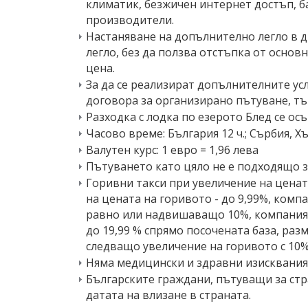
климатик, безжичен интернет достъп, ба
производители.
Настаняване на допълнително легло в д
легло, без да ползва отстъпка от основ
цена.
За да се реализират допълнителните ус
договора за организирано пътуване, тъ
Разходка с лодка по езерото Блед се о
Часово време: България 12 ч.; Сърбия, Х
Валутен курс: 1 евро = 1,96 лева
Пътуването като цяло не е подходящо з
Горивни такси при увеличение на цената
на цената на горивото - до 9,99%, комп
равно или надвишаващо 10%, компанията
до 19,99 % спрямо посочената база, разм
следващо увеличение на горивото с 10%
Няма медицински и здравни изисквания,
Българските граждани, пътуващи за стр
датата на влизане в страната.