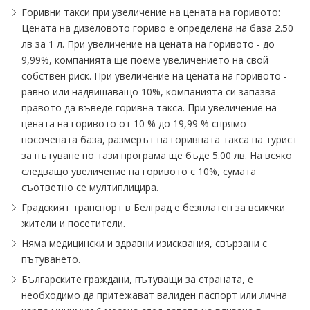
Горивни такси при увеличение на цената на горивото:
Цената на дизеловото гориво е определена на база 2.50
лв за 1 л. При увеличение на цената на горивото - до
9,99%, компанията ще поеме увеличението на свой
собствен риск. При увеличение на цената на горивото -
равно или надвишаващо 10%, компанията си запазва
правото да въведе горивна такса. При увеличение на
цената на горивото от 10 % до 19,99 % спрямо
посочената база, размерът на горивната такса на турист
за пътуване по тази програма ще бъде 5.00 лв. На всяко
следващо увеличение на горивото с 10%, сумата
съответно се мултиплицира.
Градският транспорт в Белград е безплатен за всикчки
жители и посетители.
Няма медицински и здравни изисквания, свързани с
пътуването.
Българските граждани, пътуващи за страната, е
необходимо да притежават валиден паспорт или лична