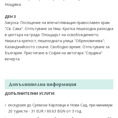
Нощувка.
ДЕН 3
Закуска. Посещение на впечатляващия православен храм
"Св. Сава". Отпътуване за Ниш. Кратка пешеходна разходка
в центъра на града: Площадът на освобождението;
Нишката крепост; пешеходната улица "Обреновичева";
Казанджийското сокаче. Свободно време. Отпътуване за
България. Пристигане в София на автогара "Сердика"
вечерта.
Допълнителна информация
ДОПЪЛНИТЕЛНИ УСЛУГИ:
екскурзия до Сремски Карловци и Нови Сад, при минимум
20 туристи - 31 EUR ∕ 60.63 BGN от 3 год.