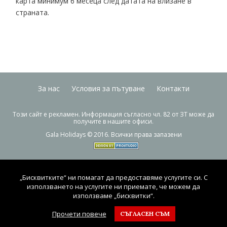
карта минимум 6 месеца след датата на влизане в
страната.
За нас
Условия за пътуване
Контакти
Този сайт е рекламен. Информация съгласно чл. 82 от ЗТ може да
получите в нашите офиси.
Gala Holidays © 2016. Всички права запазени
„Бисквитките“ ни помагат да предоставяме услугите си. С
използването на услугите ни приемате, че можем да
използваме „бисквитки“.
Прочети повече
СЪГЛАСЕН СЪМ