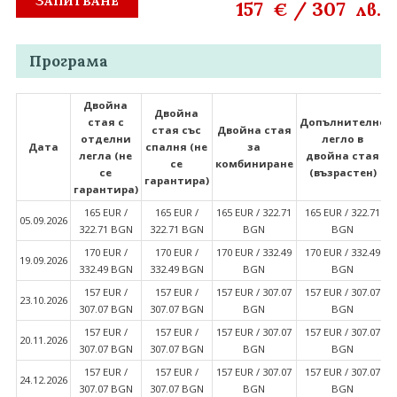
ЗАПИТВАНЕ
157
/
307
€
лв.
Програма
Двойна
Двойна
стая с
Допълнително
стая със
Двойна стая
отделни
легло в
Дата
спалня (не
за
легла (не
двойна стая
се
комбиниране
се
(възрастен)
гарантира)
гарантира)
165 EUR ∕
165 EUR ∕
165 EUR ∕ 322.71
165 EUR ∕ 322.71
05.09.2026
322.71 BGN
322.71 BGN
BGN
BGN
170 EUR ∕
170 EUR ∕
170 EUR ∕ 332.49
170 EUR ∕ 332.49
19.09.2026
332.49 BGN
332.49 BGN
BGN
BGN
157 EUR ∕
157 EUR ∕
157 EUR ∕ 307.07
157 EUR ∕ 307.07
23.10.2026
307.07 BGN
307.07 BGN
BGN
BGN
157 EUR ∕
157 EUR ∕
157 EUR ∕ 307.07
157 EUR ∕ 307.07
20.11.2026
307.07 BGN
307.07 BGN
BGN
BGN
157 EUR ∕
157 EUR ∕
157 EUR ∕ 307.07
157 EUR ∕ 307.07
24.12.2026
307.07 BGN
307.07 BGN
BGN
BGN