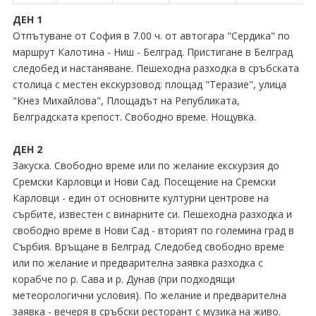
ДЕН 1
Отпътуване от София в 7.00 ч. от автогара "Сердика" по
маршрут Калотина - Ниш - Белград. Пристигане в Белград
следобед и настаняване. Пешеходна разходка в сръбската
столица с местен екскурзовод: площад "Теразие", улица
"Кнез Михайлова", Площадът на Републиката,
Белградската крепост. Свободно време. Нощувка.
ДЕН 2
Закуска. Свободно време или по желание екскурзия до
Сремски Карловци и Нови Сад. Посещение на Сремски
Карловци - един от основните културни центрове на
сърбите, известен с винарните си. Пешеходна разходка и
свободно време в Нови Сад - вторият по големина град в
Сърбия. Връщане в Белград. Следобед свободно време
или по желание и предварителна заявка разходка с
корабче по р. Сава и р. Дунав (при подходящи
метеорологични условия). По желание и предварителна
заявка - вечеря в сръбски ресторант с музика на живо.