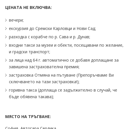
ЦЕНАТА НЕ ВКЛЮЧВА:
вечери;
екскурзия до Сремски Карловци и Нови Сад;
разходка с корабче по р. Сава и р. Дунав;
входни такси за музеи и обекти, посещавани по желание,
и градски транспорт;
за лица над 64 г. автоматично се добавя доплащане за
завишена застрахователна премия;
застраховка Отмяна на пътуване (Препоръчваме Ви
сключването на тази застраховка!);
горивна такса (доплаща се задължително в случай, че
бъде обявена такава);
МЯСТО НА ТРЪГВАНЕ:
София, Автогара Сердика