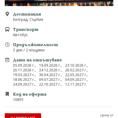
0882 907 335
Запитване
Екзотични
Дестинация
Белград, Сърбия
Последвайте ни
Транспорт
Автобус
Продължителност
3 дни / 2 нощувки
Дати на отпътуване
05.09.2026 г.,
19.09.2026 г.,
23.10.2026 г.,
20.11.2026 г.,
24.12.2026 г.,
26.02.2027 г.,
19.03.2027 г.,
30.04.2027 г.,
22.05.2027 г.,
18.06.2027 г.,
09.07.2027 г.,
04.09.2027 г.,
24.09.2027 г.,
22.10.2027 г.,
12.11.2027 г.
Код на оферта
10805
Цени от