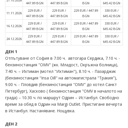
21.10.2026
447.89 BGN
447.89 BGN
BGN
645.42 BGN
229 EUR ∕
229 EUR ∕
229 EUR ∕ 447.89
330 EUR ∕
11.11.2026
447.89 BGN
447.89 BGN
BGN
645.42 BGN
229 EUR ∕
229 EUR ∕
229 EUR ∕ 447.89
330 EUR ∕
16.12.2026
447.89 BGN
447.89 BGN
BGN
645.42 BGN
229 EUR ∕
229 EUR ∕
229 EUR ∕ 447.89
330 EUR ∕
24.12.2026
447.89 BGN
447.89 BGN
BGN
645.42 BGN
ДЕН 1
Отпътуване от София в 7.00 ч. автогара Сердика, 7.10 ч. -
бензиностанция "OMV" (жк. Младост, Окръжна болница),
7.40 ч. – Ихтиман (мотел "Ихтиман"), 8.10 ч. - Пазарджик
(бензиностанция "Insa Oill" на автомагистрала "Тракия"),
9.00 ч. - Пловдив (бензиностанция "OMV" до хотел Санкт
Петербург), Хасково ( бензиностанция "OMV в началото на
града) – 10.30 ч. по маршрут Одрин – Истанбул. Свободно
време за обяд в Одрин на Margi Outlet. Пристигане вечерта
в Истанбул. Настаняване. Нощувка.
ДЕН 2