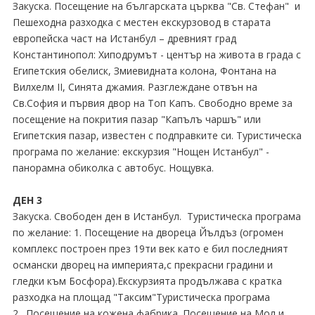
Закуска. Посещение на българската църква "Св. Стефан" и
Пешеходна разходка с местен екскурзовод в старата
европейска част на Истанбул – древният град
Константинопол: Хиподрумът - център на живота в града с
Египетския обелиск, Змиевидната колона, Фонтана на
Вилхелм II, Синята джамия. Разглеждане отвън на
Св.София и първия двор на Топ Капъ. Свободно време за
посещение на покрития пазар "Капълъ чаршъ" или
Египетския пазар, известен с подправките си. Туристическа
програма по желание: екскурзия "Нощен Истанбул" -
панорамна обиколка с автобус. Нощувка.
ДЕН 3
Закуска. Свободен ден в Истанбул. Туристическа програма
по желание: 1. Посещение на двореца Йълдъз (огромен
комплекс построен през 19ти век като е бил последният
османски дворец на империята,с прекрасни градини и
гледки към Босфора).Екскурзията продължава с кратка
разходка на площад "Таксим"Туристическа програма
2. Посещение на кожена фабрика. Посещение на Мол и