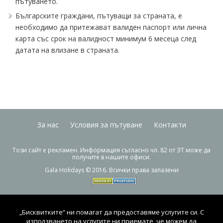
пътуването.
Българските граждани, пътуващи за страната, е
необходимо да притежават валиден паспорт или лична
карта със срок на валидност минимум 6 месеца след
датата на влизане в страната.
За нас
Условия за пътуване
Контакти
Този сайт е рекламен. Информация съгласно чл. 82 от ЗТ може да
получите в нашите офиси.
Gala Holidays © 2016. Всички права запазени
„Бисквитките“ ни помагат да предоставяме услугите си. С
използването на услугите ни приемате, че можем да