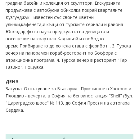
градини,басейн и колекция от скулптори. Екскурзията
продължава с автобусна обиколка покрай кварталите
Кузгунджук - известен със своите цветни
улички,кафенета,и къщи от турските сериали и района
Юскюдар,фото пауза пред кулата на девицата и
посещение на квартала Кадъкьой и свободно
време.Прибирането до хотела става с ферибот. . 3. Турска
вечер на панорамен кораб-ресторант по Босфора с
атракционна програма. 4. Турска вечер в ресторант "Гар
Газино". Нощувка.
ДЕН 5
Закуска. Отпътуване за България. Пристигане в Хасково и
Пловдив - вечерта, в София на бензиностанция "Shell" (бул.
"Цариградско шосе" № 113, до София Прес) и на автогара
Сердика.