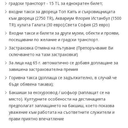
градски транспорт - 15 TL за еднократен билет;
входни такси за двореца Топ Капъ и съкровищницата
към двореца (2750 TR), Аквариум Флория Истанбул (1500
TR); кулата Галата (30 евро);Света София (25 евро)
Входни такси и билети за други музеи, обекти и прояви,
посещавани по желание и градски транспорт.
Застраховка Отмяна на пътуване (Препоръчваме Ви
сключването на тази застраховка!)
За лица над 65 г. автоматично се добавя доплащане за
завишена застрахователна премия
Горивна такса (доплаща се задължително, в случай че
бъде обявена такава);
Бакшиши за екскурзовод ∕ шофьор (заплащат се на
място). Културните особености на дестинацията
предполагат заплащането на бакшиш, което показва
уважение към работата на съответните служители и
прави приятно впечатление