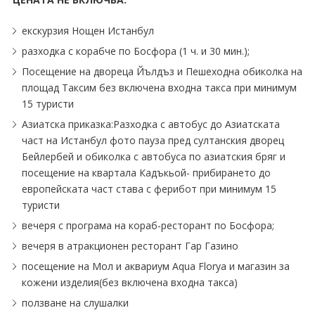
екскурзия Нощен Истанбул
разходка с корабче по Босфора (1 ч. и 30 мин.);
Посещение на двореца Йълдъз и Пешеходна обиколка на
площад Таксим без включена входна такса при минимум
15 туристи
Азиатска приказка:Разходка с автобус до Азиатската
част на Истанбул фото пауза пред султанския дворец
Бейлербей и обиколка с автобуса по азиатския бряг и
посещение на квартала Кадъкьой- прибирането до
европейската част става с ферибот при минимум 15
туристи
вечеря с програма на кораб-ресторант по Босфора;
вечеря в атракционен ресторант Гар Газино
посещение на Мол и аквариум Aqua Florya и магазин за
кожени изделия(без включена входна такса)
ползване на слушалки