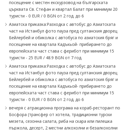
посещение с местен екскурзовод на българската
църквата Св. Стефан и квартал Балат при минимум 20
туристи - 0 EUR ∕ 0 BGN от 2 год. до 6
Азиатска приказка:Разходка с автобус до Азиатската
част на Истанбул фото пауза пред султанския дворец
Бейлербей и обиколка с автобуса по азиатския бряг и
посещение на квартала Кадъкьой- прибирането до
европейската част става с ферибот при минимум 15
туристи - 25 EUR ∕ 48.9 BGN от 7 год.
Азиатска приказка:Разходка с автобус до Азиатската
част на Истанбул фото пауза пред султанския дворец
Бейлербей и обиколка с автобуса по азиатския бряг и
посещение на квартала Кадъкьой- прибирането до
европейската част става с ферибот при минимум 15
туристи - 0 EUR ∕ 0 BGN от 2 год. до 6
вечеря с атракционна програма на кораб-ресторант по
Босфора (трансфер от хотела, традиционни турски
мезета, сезонна салата, риба на скара или пилешка
пържола, десерт, 2 местни алкохолни и безалкохолни