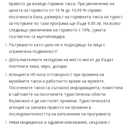
правото да въведе горивна такса. При увеличение на
цената на горивото от 10 % до 19,99 % спрямо
посочената база, размерът на горивната такса на турист
за пътуване по тази програма ще бъде 6.00 лв. На всяко
следващо увеличение на горивото с 10%, сумата
съответно се мултиплицира.
Пътуването като цяло не е подходящо за лица с
ограничена подвижност!
Допълнителните екскурзии на място могат да бъдат
платени в лева, евро, долари.
Агенцията НЕ носи отговорност при промяна на
музейните такси и работното време на музеите.
Посочените такси са съгласно информацията, поместена
в сайтовете на посочените туристически обекти.
Възможно е да настъпят промени. Туристическата
агенция си запазва правото на промени в
последователността на изпълнение на програмата.
Няма медицински и здравни изисквания, свързани с