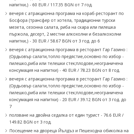
напитки,) - 60 EUR ∕ 117.35 BGN от 7 год.
вечеря с атракционна програма на кораб-ресторант по
Босфора (трансфер от хотела, традиционни турски
мезета, сезонна салата, риба на скара или пилешка
пържола, десерт, 2 местни алкохолни и безалкохолни
напитки,) - 30 EUR ∕ 58.67 BGN от 3 год. до 6
вечеря с атракционна програма в ресторант Гар Газино :
(Ордьовър салати,топло предястие,основно по избор -
пилешко,риба или телешки стек;плодове,неограничена
консумация на напитки) - 40 EUR ∕ 78.23 BGN от 8 год.
вечеря с атракционна програма в ресторант Гар Газино :
(Ордьовър салати,топло предястие,основно по избор -
пилешко,риба или телешки стек;плодове,неограничена
консумация на напитки) - 20 EUR ∕ 39.12 BGN от 3 год. до
7
ползване на двойна седалка от един турист - 76.6 EUR ∕
149.82 BGN от 3 год.
Посещение на двореца Йълдъз и Пешеходна обиколка на