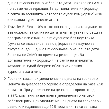
дни от първоначално избраната дата. Заявява се САМО
по време на резервация. За допълнителна информация -
в сайта на агенцията, каталог Пътувай комфортно`2018
или вашия туристически агент.
Traveller BeFlex - 10% от основната цена на пътуването:
възможност за смяна на датата на пътуване по същата
програма или отмяна на пътуването без неустойка
(сумата се възстановява под формата на ваучер за
пътуване) до 35 дни от първоначално избраната дата.
Заявява се САМО по време на резервация. За
допълнителна информация - в сайта на агенцията,
каталог Пътувай безгрижно`2018 или вашия
туристически агент.
Горивни такси при увеличение на цената на горивото:
Цената на дизеловото гориво е определена на база 2.50
лв за 1 л. При увеличение на цената на горивото - до
9,99%, компанията ще поеме увеличението на свой
собствен риск. При увеличение на цената на горивото -
равно или надвишаващо 10%, компанията си запазва