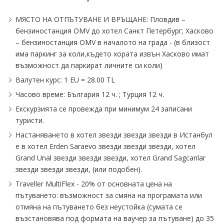
МЯСТО НА ОТПЪТУВАНЕ И ВРЪЩАНЕ: Пловдив –
бензиностанция OMV до хотел Санкт Петербург; Хасково
– бензиностанция OMV в началото на града - (в близост
има паркинг за коли,където хората извън Хасково имат
възможност да паркират личните си коли)
Валутeн курс: 1 EU = 28.00 TL
Часово време: България 12 ч. ; Турция 12 ч.
Екскурзията се провежда при минимум 24 записани
туристи.
Настаняването в хотел звезди звезди звезди в Истанбул
е в хотел Erden Saraevo звезди звезди звезди, хотел
Grand Unal звезди звезди звезди, хотел Grand Sagcanlar
звезди звезди звезди, (или подобен).
Тraveller MultiFlex - 20% от основната цена на
пътуването: възможност за смяна на програмата или
отмяна на пътуването без неустойка (сумата се
възстановява под формата на ваучер за пътуване) до 35