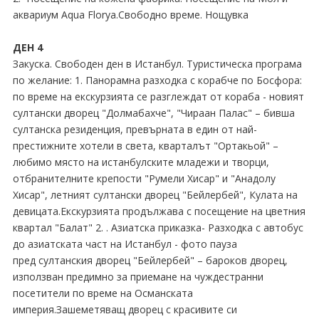
аквариум Aqua Florya.Свободно време. Нощувка
ДЕН 4
Закуска. Свободен ден в Истанбул. Туристическа програма
по желание: 1. Панорамна разходка с корабче по Босфора:
по време на екскурзията се разглеждат от кораба - новият
султански дворец "Долмабахче", "Чираан Палас" – бивша
султанска резиденция, превърната в един от най-
престижните хотели в света, кварталът "Ортакьой" –
любимо място на истанбулските младежи и творци,
отбранителните крепости "Румели Хисар" и "Анадолу
Хисар", летният султански дворец "Бейлербей", Кулата на
девицата.Екскурзията продължава с посещение на цветния
квартал "Балат" 2. . Азиатска приказка- Разходка с автобус
до азиатската част на Истанбул - фото пауза
пред султанския дворец "Бейлербей" – бароков дворец,
използван предимно за приемане на чуждестранни
посетители по време на Османската
империя.Зашеметяващ дворец с красивите си