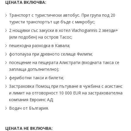
ЦЕНАТА ВКЛЮЧВА:
Транспорт с туристически автобус. При група под 20
туристи транспортът ще бъде с микробус;
2 нощувки със закуски в хотел Vlachogiannis 2 звезди+
(или подобен) на остров Тасос;
пешеходна разходка в Кавала;
фотопауза при древното селище Филипи;
посещение на пещерата Алистрати (входната такса се
заплаща допълнително);
фериботни такси и билети;
Застраховка Помощ при пътуване в чужбина с асистанс
и лимит на отговорност 10 000 EUR на застрахователна
компания Евроинс АД;
Водач от България.
ЦЕНАТА НЕ ВКЛЮЧВА: