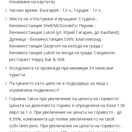
показване на картата).
Часово време: България - 12 ч.; Гърция - 12 ч.
Място на отпътуване и връщане: Студена -
бензиностанция Shell∕McDonald's∕ Перник -
бензиностанция Lukoil (ул. Юрий Гагарин, до Kaufland);
Дупница - бензиностанция OMV; Благоевград -
бензиностанция Gazprom на изхода на града ∕
бензиностанция Lukoil на входа на града; Сандански -
ресторант Happy Bar & Grill.
Екскурзията се провежда при минимум 24 записани
туристи.
Пътуването като цяло не е подходящо за лица с
ограничена подвижност!
Горивни такси при увеличение на цената на горивото:
Цената на дизеловото гориво е определена на база 1.30
eвро за 1 л. При увеличение на цената на горивото - до
9,99%, компанията ще поеме увеличението на свой
собствен риск. При увеличение на цената на горивото -