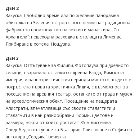
ДЕН 2
Закуска. Свободно време или по желание панорамна
обиколка на Зеления остров с посещение на традиционна
фабрика за производство на зехтин и манастира „Св.
Архангели“; пешеходна разходка в столицата Лименас.
Прибиране в хотела. Нощувка.
ДЕН 3
Закуска. Отпътуване за Филипи. Фотопауза при древното
селище, съхранило останки от древна Елада, Римската
империя и раннохристиянския период и мястото, където е
покръстена първата християнка Лидия, с възможност за
посещение на древния театър, останките от града и музея
на археологическия обект. Посещение на пещерата
Алистрати, впечатляваща със своите сталагтити и
сталагмити в най-разнообразни форми, цветове и
размери, някои от които достигат 35 м височина.
Следобед отпътуване за България. Пристигане в София на
автогара „Сердика“ вечерта.