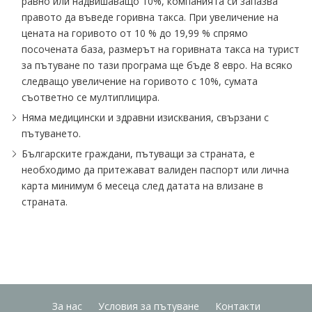
равно или надвишаващо 10%, компанията си запазва
правото да въведе горивна такса. При увеличение на
цената на горивото от 10 % до 19,99 % спрямо
посочената база, размерът на горивната такса на турист
за пътуване по тази програма ще бъде 8 евро. На всяко
следващо увеличение на горивото с 10%, сумата
съответно се мултиплицира.
Няма медицински и здравни изисквания, свързани с
пътуването.
Българските граждани, пътуващи за страната, е
необходимо да притежават валиден паспорт или лична
карта минимум 6 месеца след датата на влизане в
страната.
За нас
Условия за пътуване
Контакти