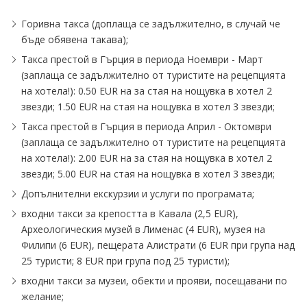
Горивна такса (доплаща се задължително, в случай че
бъде обявена такава);
Такса престой в Гърция в периода Ноември - Март
(заплаща се задължително от туристите на рецепцията
на хотела!): 0.50 EUR на за стая на нощувка в хотел 2
звезди; 1.50 EUR на стая на нощувка в хотел 3 звезди;
Такса престой в Гърция в периода Април - Октомври
(заплаща се задължително от туристите на рецепцията
на хотела!): 2.00 EUR на за стая на нощувка в хотел 2
звезди; 5.00 EUR на стая на нощувка в хотел 3 звезди;
Допълнителни екскурзии и услуги по програмата;
входни такси за крепостта в Кавала (2,5 EUR),
Археологическия музей в Лименас (4 EUR), музея на
Филипи (6 EUR), пещерата Алистрати (6 EUR при група над
25 туристи; 8 EUR при група под 25 туристи);
входни такси за музеи, обекти и прояви, посещавани по
желание;