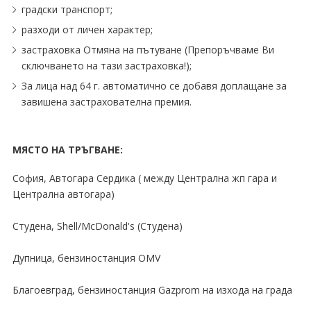
градски транспорт;
разходи от личен характер;
застраховка Отмяна на пътуване (Препоръчваме Ви
сключването на тази застраховка!);
За лица над 64 г. автоматично се добавя доплащане за
завишена застрахователна премия.
МЯСТО НА ТРЪГВАНЕ:
София, Автогара Сердика ( между Централна жп гара и
Централна автогара)
Студена, Shell∕McDonald's (Студена)
Дупница, бензиностанция OMV
Благоевград, бензиностанция Gazprom на изхода на града