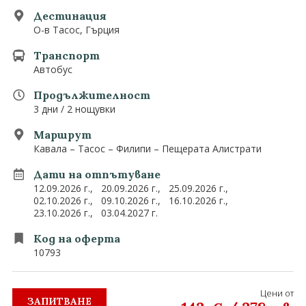
0882 907 335
Запитване
Дестинация
Екзотични
О-в Тасос, Гърция
Последвайте ни
Транспорт
Автобус
Продължителност
3 дни / 2 нощувки
Маршрут
Кавала – Тасос – Филипи – Пещерата Алистрати
Дати на отпътуване
12.09.2026 г.,
20.09.2026 г.,
25.09.2026 г.,
02.10.2026 г.,
09.10.2026 г.,
16.10.2026 г.,
23.10.2026 г.,
03.04.2027 г.
Код на оферта
10793
Цени от
ЗАПИТВАНЕ