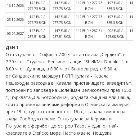
142 EUR ∕
142 EUR ∕
142 EUR ∕ 277.73
197 EUR ∕
142 E
16.10.2026
277.73 BGN
277.73 BGN
BGN
385.3 BGN
142 EUR ∕
142 EUR ∕
142 EUR ∕ 277.73
197 EUR ∕
142 E
23.10.2026
277.73 BGN
277.73 BGN
BGN
385.3 BGN
147 EUR ∕
147 EUR ∕
147 EUR ∕ 287.51
202 EUR ∕
147 E
03.04.2027
287.51 BGN
287.51 BGN
BGN
395.08 BGN
ДЕН 1
Отпътуване от София в 7.00 ч. от автогара „Сердика“, в
7.30 ч. от Студена - бензиностанция "Shell∕Mc Donald's", в
8.00 ч. от Дупница, в 8.30 ч. от Благоевград, в 9.30 ч.
от Сандански по маршрут ГКПП Кулата - Кавала.
Пешеходна разходка в Кавала: пристанището; акведуктът,
построен по заповед на Сюлейман Великолепни през 1550
г.; църквата „Св. Богородица“, родната къща на Али Паша,
който провежда значими реформи в Османската империя
през 19 в.; турската крепост от 16 в., станала символ на
града. Свободно време. Отпътуване за Керамоти.
Пътуване с ферибот до остров Тасос – един от най-
красивите в Егейско море. Настаняване. Нощувка.